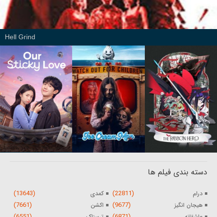
Hell Grind
دسته بندی فیلم ها
(13643)
(22811)
درام
کمدی
(7661)
(9677)
هیجان انگیز
اکشن
(6551)
(6871)
عاشقانه
ترسناک