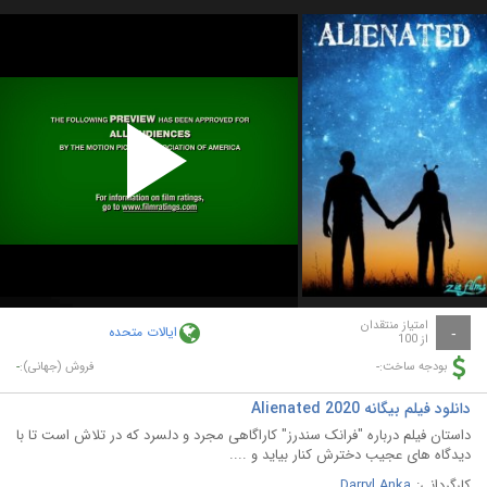
Play
Video
امتیاز منتقدان
ایالات متحده
-
از 100
-
-
بودجه ساخت:
فروش (جهانی):
دانلود فیلم بیگانه Alienated 2020
داستان فیلم درباره "فرانک سندرز" کاراگاهی مجرد و دلسرد که در تلاش است تا با
دیدگاه های عجیب دخترش کنار بیاید و ....
کارگردانی:
Darryl Anka