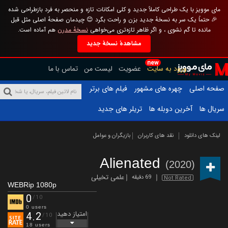
مای موویز با یک طراحی کاملاً جدید و کلی امکانات تازه و منحصر به فرد بازطراحی شده
🎉 حتماً یک سر به نسخهٔ جدید بزن و راحت بگرد 😊 چیدمان صفحهٔ اصلی مثل قبل
مانده تا گم نشوی ، و اگر ظاهر تازه‌تری می‌خواهی
نسخهٔ مدرن
هم آماده است.
مشاهدهٔ نسخهٔ جدید
new
ورود به سایت
عضویت
لیست من
تماس با ما
صفحه اصلی
چهره های مشهور
فیلم های برتر
سریال ها
آخرین دوبله ها
تریلر های جدید
لینک های دانلود
نقد های کاربران
بازیگران و عوامل
Alienated
(2020)
علمی تخیلی
69 دقیقه
Not Rated
WEBRip 1080p
0
/10
0 users
امتیاز دهید
4.2
/10
18 users