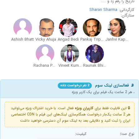
تاریخ را رقم زد و ....
کارگردانی:
Sharan Sharma
ستارگان:
Ashish Bhatt
Vicky Ahuja
Angad Bedi
Pankaj Tripathi
Janhvi Kapoor
Rachana Parulkar
Vineet Kumar Singh
Raunak Bhinder
📡 فعالسازی لینک سوم
2 نفر درخواست داده
، هر 2 ساعت یک فیلم برای یک کاربر ویژه
🔒 این قابلیت فقط برای
کاربران ویژه
فعال است. با خرید اشتراک ویژه می‌توانید
هر 2 ساعت یک‌بار درخواست همگام‌سازی لینک‌های این فیلم با CDN اختصاصی
ایران را ثبت کنید و دقایقی بعد به لینک سوم آن دسترسی خواهید داشت
نوع صدا:
کیفیت: