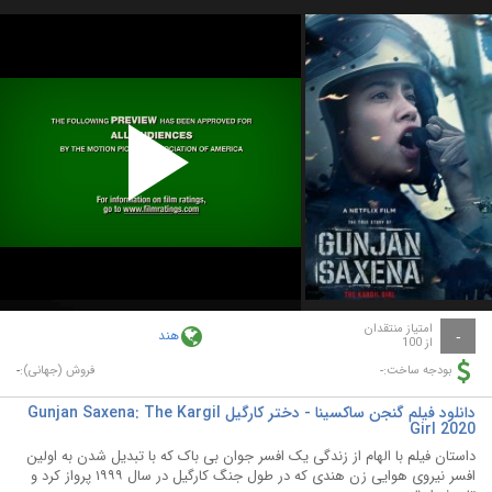
Play
Video
امتیاز منتقدان
هند
-
از 100
-
-
بودجه ساخت:
فروش (جهانی):
دانلود فیلم گنجن ساکسینا - دختر کارگیل Gunjan Saxena: The Kargil
Girl 2020
داستان فیلم با الهام از زندگی یک افسر جوان بی باک که با تبدیل شدن به اولین
افسر نیروی هوایی زن هندی که در طول جنگ کارگیل در سال ۱۹۹۹ پرواز کرد و