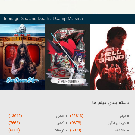
Teenage Sex and Death at Camp Miasma
دسته بندی فیلم ها
(13645)
(22813)
درام
کمدی
(7662)
(9678)
هیجان انگیز
اکشن
(6553)
(6873)
عاشقانه
ترسناک