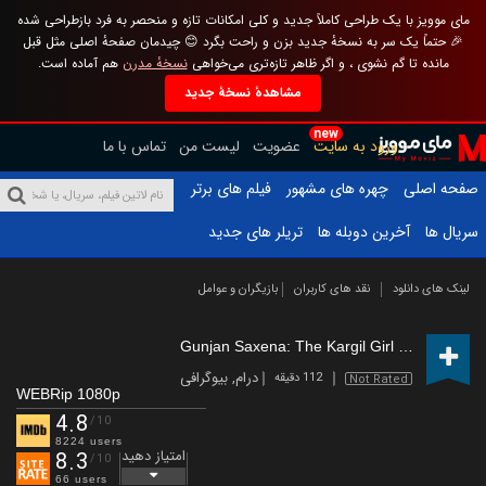
مای موویز با یک طراحی کاملاً جدید و کلی امکانات تازه و منحصر به فرد بازطراحی شده
🎉 حتماً یک سر به نسخهٔ جدید بزن و راحت بگرد 😊 چیدمان صفحهٔ اصلی مثل قبل
مانده تا گم نشوی ، و اگر ظاهر تازه‌تری می‌خواهی
نسخهٔ مدرن
هم آماده است.
مشاهدهٔ نسخهٔ جدید
new
ورود به سایت
عضویت
لیست من
تماس با ما
صفحه اصلی
چهره های مشهور
فیلم های برتر
سریال ها
آخرین دوبله ها
تریلر های جدید
لینک های دانلود
نقد های کاربران
بازیگران و عوامل
Gunjan Saxena: The Kargil Girl
(2020)
درام
,
بیوگرافی
112 دقیقه
Not Rated
WEBRip 1080p
4.8
/10
8224 users
امتیاز دهید
8.3
/10
66 users