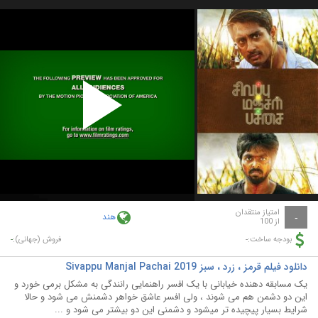
Play
Video
امتیاز منتقدان
هند
-
از 100
-
-
بودجه ساخت:
فروش (جهانی):
دانلود فیلم قرمز ، زرد ، سبز Sivappu Manjal Pachai 2019
یک مسابقه دهنده خیابانی با یک افسر راهنمایی رانندگی به مشکل برمی خورد و
این دو دشمن هم می شوند ، ولی افسر عاشق خواهر دشمنش می شود و حالا
شرایط بسیار پیچیده تر میشود و دشمنی این دو بیشتر می شود و ...