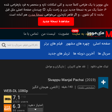
مای موویز با یک طراحی کاملاً جدید و کلی امکانات تازه و منحصر به فرد بازطراحی شده
🎉 حتماً یک سر به نسخهٔ جدید بزن و راحت بگرد 😊 چیدمان صفحهٔ اصلی مثل قبل
مانده تا گم نشوی ، و اگر ظاهر تازه‌تری می‌خواهی
نسخهٔ مدرن
هم آماده است.
مشاهدهٔ نسخهٔ جدید
new
ورود به سایت
عضویت
لیست من
تماس با ما
صفحه اصلی
چهره های مشهور
فیلم های برتر
سریال ها
آخرین دوبله ها
تریلر های جدید
لینک های دانلود
نقد های کاربران
بازیگران و عوامل
Sivappu Manjal Pachai
(2019)
اکشن
,
هیجان انگیز
140 دقیقه
مشخص نشده
WEB-DL 1080p
7.1
/10
1023 users
امتیاز دهید
6.3
/10
30 users