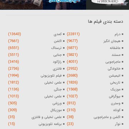
دسته بندی فیلم ها
(13643)
(22811)
درام
کمدی
(7661)
(9677)
هیجان انگیز
اکشن
(6551)
(6871)
عاشقانه
ترسناک
(5511)
(5821)
مستند
جنایی
(3416)
(4051)
ماجراجویی
رازآلود
(2736)
(2952)
خانوادگی
فانتزی
(1994)
(2680)
انیمیشن
فیلم تلویزیونی
(1812)
(1826)
تاریخی
علمی تخیلی
(1136)
(1568)
موزیک
جنگی
(1013)
(1027)
بیوگرافی
علمی تخیلی
(505)
(812)
وسترن
ورزشی
(309)
(310)
کوتاه
موزیکال
(35)
(38)
اکشن و ماجراجویی
علمی تخیلی و فانتزی
(15)
(23)
نوآر
برنامه تلویزیونی