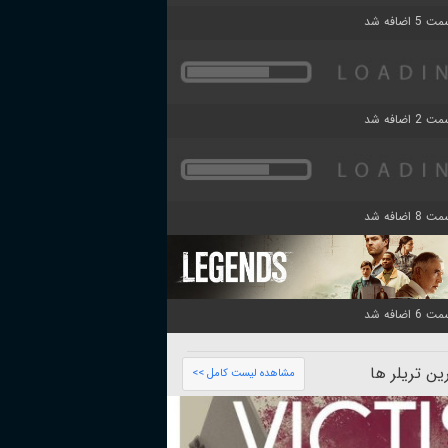
ن تریلر ها
مشاهده لیست کامل >>