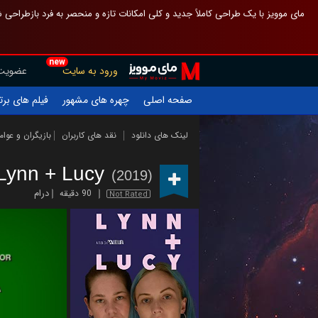
 چیدمان صفحهٔ اصلی مثل قبل مانده تا گم نشوی ، و اگر ظاهر تازه‌تری می‌خواهی
new
عضویت
ورود به سایت
یلم های برتر
چهره های مشهور
صفحه اصلی
ازیگران و عوامل
نقد های کاربران
لینک های دانلود
Lynn + Lucy
(2019)
درام
90 دقیقه
Not Rated