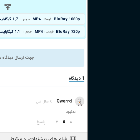
د
BluRay 1080p
MP4
1.7 گیگابایت
فرمت :
حجم :
BluRay 720p
MP4
1.1 گیگابایت
فرمت :
حجم :
جهت ارسال دیدگاه ، 
1 دیدگاه
Qwerrd
6 سال قبل
بدنبود
▲
▼
پاسخ
0
فیلم های پیشنهادی و مرتبط