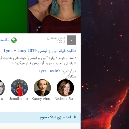
ay
deo
امتیاز منتقدان
انگلستا
-
از 100
دانلود فیلم لین و لوسی Lynn + Lucy 2019
داستان فیلم درباره "لین و لوسی" دوستانی همیشگی 
شرایطی عجیب مورد آزمایش قرار میگیرد و ....
کارگردانی:
Fyzal Boulifa
ستارگان:
Jordan Long
Jennifer Lee Moon
Kacey Ainsworth
Nichola Burley
📡 فعالسازی لینک سوم