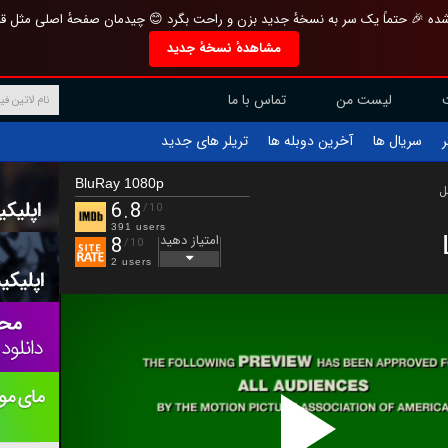
تازه و منحصر به فرد بازطراحی شده 🎉 حتماً یک سر به نسخهٔ جدید بزن و راحت بگرد 
مشاهدهٔ نسخهٔ جدید
تماس با ما
لیست من
تریلر های جدید
آخرین دوبله ها
سریال ها
ف
BluRay 1080p
ب
6.8
/10
391 users
امتیاز دهید
8
/10
2 users