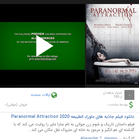
Play
Video
امتیاز منتقدان
ایالات متحده
-
از 100
-
-
بودجه ساخت:
فروش (جهانی):
دانلود فیلم جاذبه های ماوراء الطبیعه Paranormal Attraction 2020
فیلم داستان تاریک و شوم زن جوانی به نام سارا مایر را روایت می کند که با
گذشته ای غم انگیز و مرموز به خانه ای متروک نقل مکان می کند...
کارگردانی:
Alexander T. Hwang