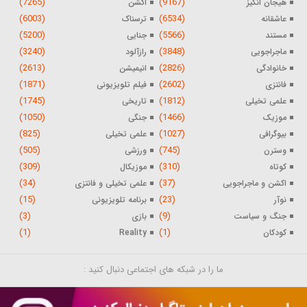
(7265)
(9167)
هیجان انگیز
اکشن
(6003)
(6534)
عاشقانه
ترسناک
(5200)
(5566)
مستند
جنایی
(3240)
(3848)
ماجراجویی
رازآلود
(2613)
(2826)
خانوادگی
انیمیشن
(1871)
(2602)
فانتزی
فیلم تلویزیونی
(1745)
(1812)
علمی تخیلی
تاریخی
(1050)
(1466)
موزیک
جنگی
(825)
(1027)
بیوگرافی
علمی تخیلی
(505)
(745)
وسترن
ورزشی
(309)
(310)
کوتاه
موزیکال
(34)
(37)
اکشن و ماجراجویی
علمی تخیلی و فانتزی
(15)
(23)
نوآر
برنامه تلویزیونی
(3)
(9)
جنگ و سیاست
بازی
(1)
(1)
کودکان
Reality
ما را در شبکه های اجتماعی دنبال کنید :