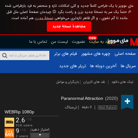
مای موویز با یک طراحی کاملاً جدید و کلی امکانات تازه و منحصر به فرد بازطراحی شده
🎉 حتماً یک سر به نسخهٔ جدید بزن و راحت بگرد 😊 چیدمان صفحهٔ اصلی مثل قبل
مانده تا گم نشوی ، و اگر ظاهر تازه‌تری می‌خواهی
نسخهٔ مدرن
هم آماده است.
مشاهدهٔ نسخهٔ جدید
new
ورود به سایت
عضویت
لیست من
تماس با ما
صفحه اصلی
چهره های مشهور
فیلم های برتر
سریال ها
آخرین دوبله ها
تریلر های جدید
لینک های دانلود
نقد های کاربران
بازیگران و عوامل
Paranormal Attraction
(2020)
ترسناک
0 دقیقه
Not Rated
WEBRip 1080p
2.6
/10
319 users
امتیاز دهید
9
/10
2 users