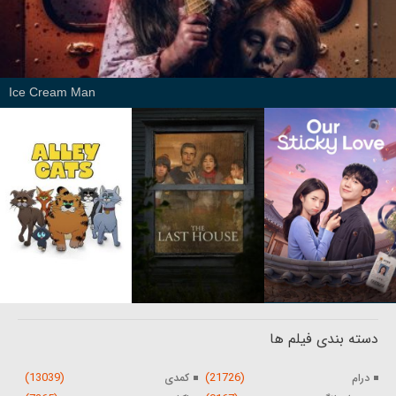
Ice Cream Man
دسته بندی فیلم ها
(13039)
(21726)
درام
کمدی