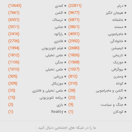
(13643)
(22811)
درام
کمدی
(7661)
(9677)
هیجان انگیز
اکشن
(6551)
(6871)
عاشقانه
ترسناک
(5511)
(5821)
مستند
جنایی
(3416)
(4051)
ماجراجویی
رازآلود
(2736)
(2952)
خانوادگی
فانتزی
(1994)
(2680)
انیمیشن
فیلم تلویزیونی
(1812)
(1826)
تاریخی
علمی تخیلی
(1136)
(1568)
موزیک
جنگی
(1013)
(1027)
بیوگرافی
علمی تخیلی
(505)
(812)
وسترن
ورزشی
(309)
(310)
کوتاه
موزیکال
(35)
(38)
اکشن و ماجراجویی
علمی تخیلی و فانتزی
(15)
(23)
نوآر
برنامه تلویزیونی
(3)
(9)
جنگ و سیاست
بازی
(1)
(1)
کودکان
Reality
ما را در شبکه های اجتماعی دنبال کنید :