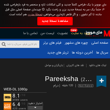
مای موویز با یک طراحی کاملاً جدید و کلی امکانات تازه و منحصر به فرد بازطراحی شده
🎉 حتماً یک سر به نسخهٔ جدید بزن و راحت بگرد 😊 چیدمان صفحهٔ اصلی مثل قبل
مانده تا گم نشوی ، و اگر ظاهر تازه‌تری می‌خواهی
نسخهٔ مدرن
هم آماده است.
مشاهدهٔ نسخهٔ جدید
new
ورود به سایت
عضویت
لیست من
تماس با ما
صفحه اصلی
چهره های مشهور
فیلم های برتر
سریال ها
آخرین دوبله ها
تریلر های جدید
لینک های دانلود
نقد های کاربران
بازیگران و عوامل
Pareeksha
(2020)
درام
120 دقیقه
Not Rated
WEB-DL 1080p
8.1
/10
4596 users
امتیاز دهید
6.4
/10
420 users