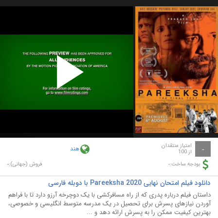
Play
Video
امتیاز منتقدان
هند
-
از 100
-
-
بودجه ساخت:
فروش (جهانی):
دانلود فیلم امتحان نهایی Pareeksha 2020 با دوبله فارسی
داستان فیلم درباره پدری که از راه مسافرکشی با یک دوچرخه آرزو دارد تا با فراهم
آوردن نیازهای پسرش برای تحصیل در یک مدرسه متوسط انگلیسی و خصوصی،
بهترین کیفیت ممکن را به پسرش ارائه دهد و ...