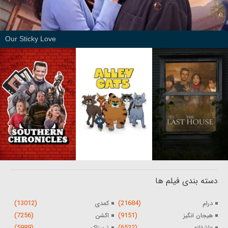
Our Sticky Love
دسته بندی فیلم ها
(13012)
(21684)
درام
کمدی
(7256)
(9151)
هیجان انگیز
اکشن
(5989)
(6522)
عاشقانه
ترسناک