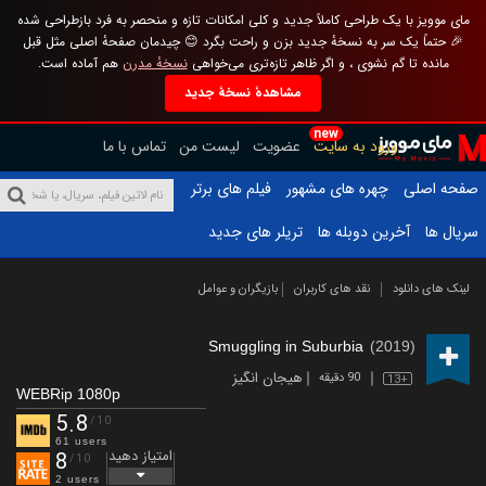
مای موویز با یک طراحی کاملاً جدید و کلی امکانات تازه و منحصر به فرد بازطراحی شده
🎉 حتماً یک سر به نسخهٔ جدید بزن و راحت بگرد 😊 چیدمان صفحهٔ اصلی مثل قبل
مانده تا گم نشوی ، و اگر ظاهر تازه‌تری می‌خواهی
نسخهٔ مدرن
هم آماده است.
مشاهدهٔ نسخهٔ جدید
new
ورود به سایت
عضویت
لیست من
تماس با ما
صفحه اصلی
چهره های مشهور
فیلم های برتر
سریال ها
آخرین دوبله ها
تریلر های جدید
لینک های دانلود
نقد های کاربران
بازیگران و عوامل
Smuggling in Suburbia
(2019)
هیجان انگیز
90 دقیقه
13+
WEBRip 1080p
5.8
/10
61 users
امتیاز دهید
8
/10
2 users