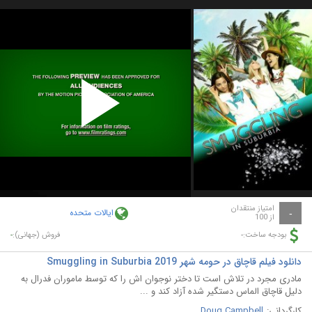
Play
Video
امتیاز منتقدان
ایالات متحده
-
از 100
-
-
بودجه ساخت:
فروش (جهانی):
دانلود فیلم قاچاق در حومه شهر Smuggling in Suburbia 2019
مادری مجرد در تلاش است تا دختر نوجوان اش را که توسط ماموران فدرال به
دلیل قاچاق الماس دستگیر شده آزاد کند و ...
کارگردانی:
Doug Campbell