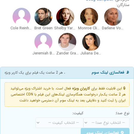
ستارگان:
Cole Reinhardt
Bret Green
Shelby Yardley
Monroe Cline
Darlene Vogel
Jeremiah B. McQueen
Zander Grable
Juliana Destefano
📡 فعالسازی لینک سوم
، هر 2 ساعت یک فیلم برای یک کاربر ویژه
🔒 این قابلیت فقط برای
کاربران ویژه
فعال است. با خرید اشتراک ویژه می‌توانید
هر 2 ساعت یک‌بار درخواست همگام‌سازی لینک‌های این فیلم با CDN اختصاصی
ایران را ثبت کنید و دقایقی بعد به لینک سوم آن دسترسی خواهید داشت
نوع صدا:
کیفیت:
🔄 فعالسازی لینک سوم