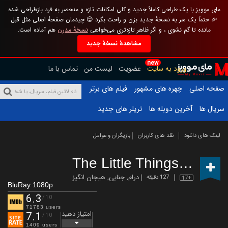
مای موویز با یک طراحی کاملاً جدید و کلی امکانات تازه و منحصر به فرد بازطراحی شده
🎉 حتماً یک سر به نسخهٔ جدید بزن و راحت بگرد 😊 چیدمان صفحهٔ اصلی مثل قبل
مانده تا گم نشوی ، و اگر ظاهر تازه‌تری می‌خواهی
نسخهٔ مدرن
هم آماده است.
مشاهدهٔ نسخهٔ جدید
new
ورود به سایت
عضویت
لیست من
تماس با ما
صفحه اصلی
چهره های مشهور
فیلم های برتر
سریال ها
آخرین دوبله ها
تریلر های جدید
لینک های دانلود
نقد های کاربران
بازیگران و عوامل
The Little Things
(2021)
درام
,
جنایی
,
هیجان انگیز
127 دقیقه
17+
BluRay 1080p
6.3
/10
71783 users
امتیاز دهید
7.1
/10
1409 users