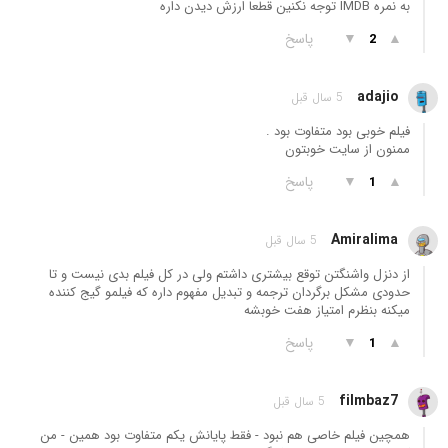
به نمره IMDB توجه نکنین قطعا ارزش دیدن داره
▲
▼
پاسخ
2
adajio
5 سال قبل
فیلم خوبی بود متفاوت بود .
ممنون از سایت خوبتون
▲
▼
پاسخ
1
Amiralima
5 سال قبل
از دنزل واشنگتن توقع بیشتری داشتم ولی در کل فیلم بدی نیست و تا
حدودی مشکل برگردان ترجمه و تبدیل مفهوم داره که فیلمو گیج کننده
میکنه بنظرم امتیاز هفت خوبشه
▲
▼
پاسخ
1
filmbaz7
5 سال قبل
همچین فیلم خاصی هم نبود - فقط پایانش یکم متفاوت بود همین - من