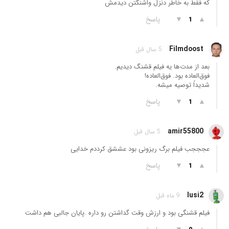
که فقط به خاطر دنزل واشنگتن دیدمش
▲
▼
پاسخ
1
Filmdoost
5 سال قبل
بعد از مدت‌ها یه فیلم قشنگ دیدیم.
فوق‌العاده بود. فوق‌العاده!
شدیداً توصیه میشه.
▲
▼
پاسخ
1
amir55800
5 سال قبل
عجججب فیلم برگ ریزونی بود عششق کرددم خدایی
▲
▼
پاسخ
1
lusi2
9 ماه قبل
فیلم قشنگی بود و ارزش وقت گداشتن رو داره .پایان جالبی هم داشت