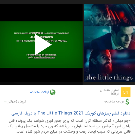
Play
Video
امتیاز منتقدان
ایالات متحده
54
از 100
-
-
بودجه ساخت:
فروش (جهانی):
دانلود فیلم چیزهای کوچک The Little Things 2021 با دوبله فارسی
«جو دیکن» کلانتر منطقه کرن است که برای جمع آوری شواهد یک پرونده قتل
راهی لس آنجلس می‌شود اما طولی نمی‌کشد که وی خود را مشغول یافتن یک
قاتل سریالی که سبب ایجاد رعب و وحشت در میان مردم شهر شده است،