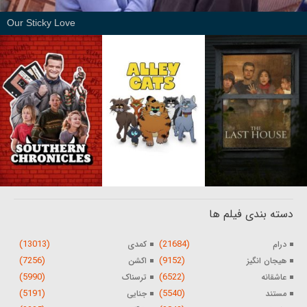
Our Sticky Love
دسته بندی فیلم ها
(13013)
(21684)
درام
کمدی
(7256)
(9152)
هیجان انگیز
اکشن
(5990)
(6522)
عاشقانه
ترسناک
(5191)
(5540)
مستند
جنایی