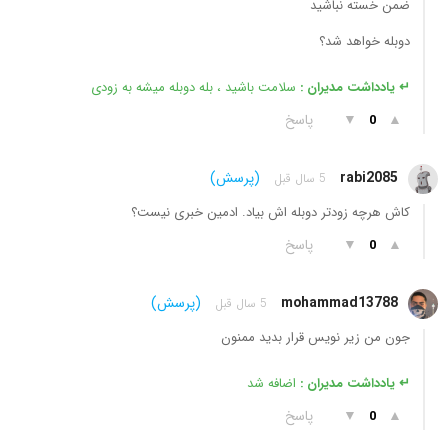
ضمن خسته نباشید
دوبله خواهد شد؟
↵ یادداشت مدیران :
سلامت باشید ، بله دوبله میشه به زودی
▲
▼
پاسخ
0
rabi2085
(پرسش)
5 سال قبل
کاش هرچه زودتر دوبله اش بیاد. ادمین خبری نیست؟
▲
▼
پاسخ
0
mohammad13788
(پرسش)
5 سال قبل
جون من زیر نویس قرار بدید ممنون
↵ یادداشت مدیران :
اضافه شد
▲
▼
پاسخ
0