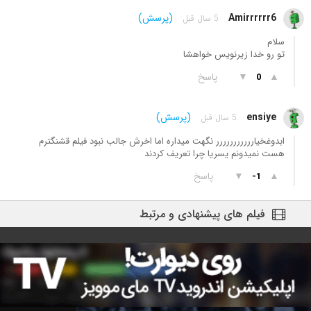
Amirrrrrr6
(پرسش)
5 سال قبل
سلام
تو رو خدا زیرنویس خواهشا
▲
▼
پاسخ
0
ensiye
(پرسش)
5 سال قبل
ابدوغخیاررررررررررر نگهت میداره اما اخرش جالب نبود فیلم قشنگترم
هست نمیدونم یسریا چرا تعریف کردند
▲
▼
پاسخ
-1
فیلم های پیشنهادی و مرتبط