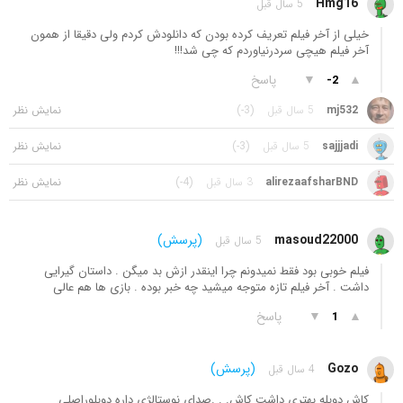
Hmg16
5 سال قبل
خیلی از آخر فیلم تعریف کرده بودن که دانلودش کردم ولی دقیقا از همون
آخر فیلم هیچی سردرنیاوردم که چی شد!!!
▲
▼
پاسخ
-2
mj532
5 سال قبل
(-3)
sajjjadi
5 سال قبل
(-3)
alirezaafsharBND
3 سال قبل
(-4)
masoud22000
(پرسش)
5 سال قبل
فیلم خوبی بود فقط نمیدونم چرا اینقدر ازش بد میگن . داستان گیرایی
داشت . آخر فیلم تازه متوجه میشید چه خبر بوده . بازی ها هم عالی
▲
▼
پاسخ
1
Gozo
(پرسش)
4 سال قبل
کاش دوبله بهتری داشت کاش. . .صدای نوستالژی داره دوبلوراصلی