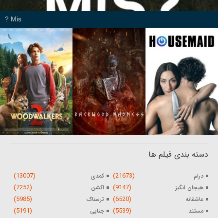
Mis ?
دسته بندی فیلم ها
(13007)
(21673)
درام
کمدی
(7252)
(9147)
هیجان انگیز
اکشن
(5985)
(6520)
عاشقانه
ترسناک
(5191)
(5539)
مستند
جنایی