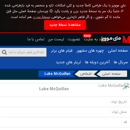
مای موویز با یک طراحی کاملاً جدید و کلی امکانات تازه و منحصر به فرد بازطراحی شده
🎉 حتماً یک سر به نسخهٔ جدید بزن و راحت بگرد 😊 چیدمان صفحهٔ اصلی مثل قبل
مانده تا گم نشوی ، و اگر ظاهر تازه‌تری می‌خواهی
نسخهٔ مدرن
هم آماده است.
مشاهدهٔ نسخهٔ جدید
new
ورود به سایت
عضویت
لیست من
تماس با ما
صفحه اصلی
چهره های مشهور
فیلم های برتر
سریال ها
آخرین دوبله ها
تریلر های جدید
صفحه اصلی
اشخاص
Luke McQuillan
نام :
Luke McQuillan
تاریخ تولد :
محل تولد :
قد :