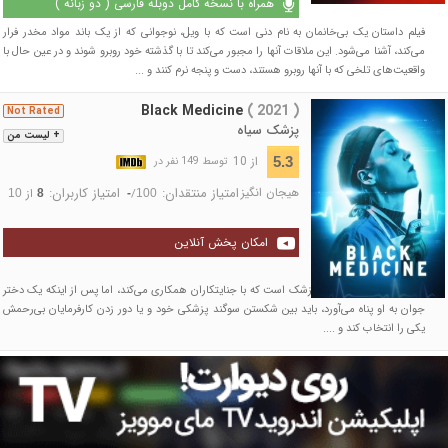
همراه با نسخه کامل دوبله فارسی ( دو زبانه )
فیلم داستان یک بی‌خانمان به نام دنی است که با ویل، نوجوانی که از یک باند مواد مخدر فرار
می‌کند، آشنا می‌شود. این ملاقات آنها را مجبور می‌کند تا با گذشته خود روبرو شوند و در عین حال با
واقعیت‌های تلخی که با آنها روبرو هستند، دست و پنجه نرم کنند و ...
Black Medicine
( 2021 )
Not Rated
پزشک سیاه
+ لیست من
از 10
5.3
توسط 149 نفر در
هیجان انگیز
امتیاز منتقدان:
امتیاز کاربران:
/
از
10
8
-
100
امکان پخش آنلاین
داستان فیلم در مورد یک پزشک است که با جنایتکاران همکاری می‌کند، اما پس از اینکه یک دختر
جوان به او پناه می‌آورد، باید بین شکستن سوگند پزشکی خود و یا دور زدن کارفرمایان بی‌رحمش
یکی را انتخاب کند و ....