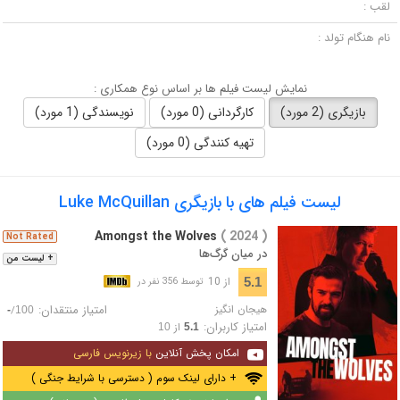
لقب :
نام هنگام تولد :
نمایش لیست فیلم ها بر اساس نوع همکاری :
بازیگری (2 مورد)
کارگردانی (0 مورد)
نویسندگی (1 مورد)
تهیه کنندگی (0 مورد)
لیست فیلم های با بازیگری Luke McQuillan
Amongst the Wolves
( 2024 )
Not Rated
در میان گرگ‌ها
+ لیست من
از 10
5.1
توسط 356 نفر در
هیجان انگیز
امتیاز منتقدان:
/
-
100
امتیاز کاربران:
از
10
5.1
امکان پخش آنلاین
با زیرنویس فارسی
+ دارای لینک سوم ( دسترسی با شرایط جنگی )