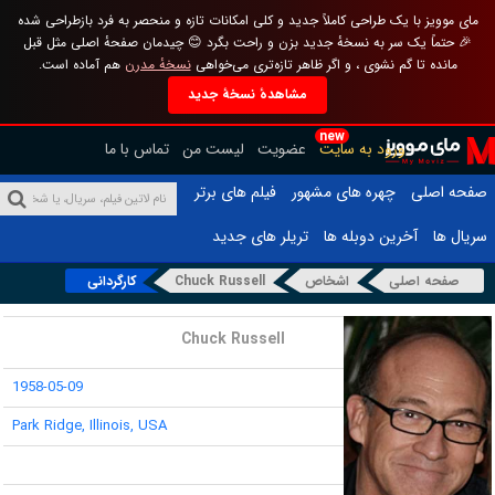
مای موویز با یک طراحی کاملاً جدید و کلی امکانات تازه و منحصر به فرد بازطراحی شده
🎉 حتماً یک سر به نسخهٔ جدید بزن و راحت بگرد 😊 چیدمان صفحهٔ اصلی مثل قبل
مانده تا گم نشوی ، و اگر ظاهر تازه‌تری می‌خواهی
نسخهٔ مدرن
هم آماده است.
مشاهدهٔ نسخهٔ جدید
new
ورود به سایت
عضویت
لیست من
تماس با ما
صفحه اصلی
چهره های مشهور
فیلم های برتر
سریال ها
آخرین دوبله ها
تریلر های جدید
صفحه اصلی
اشخاص
Chuck Russell
کارگردانی
نام :
Chuck Russell
تاریخ تولد :
1958-05-09
محل تولد :
Park Ridge, Illinois, USA
قد :