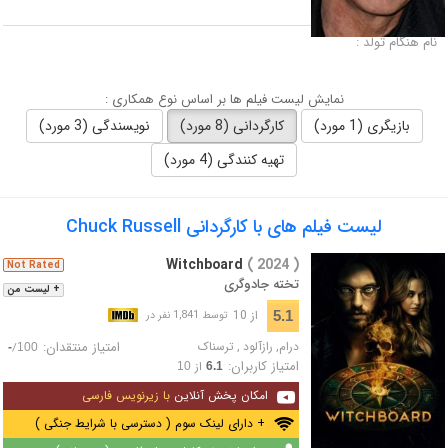
لقب :
نام هنگام تولد :
نمایش لیست فیلم ها بر اساس نوع همکاری :
بازیگری (1 مورد)
کارگردانی (8 مورد)
نویسندگی (3 مورد)
تهیه کنندگی (4 مورد)
لیست فیلم های با کارگردانی Chuck Russell
Witchboard
( 2024 )
Not Rated
تخته جادوگری
+ لیست من
از 10
5.1
توسط 1,841 نفر در
درام
,
رازآلود
,
ترسناک
امتیاز منتقدان:
/
-
100
امتیاز کاربران:
از
10
6.1
امکان پخش آنلاین
با زیرنویس فارسی
+ دارای لینک سوم ( دسترسی با شرایط جنگی )