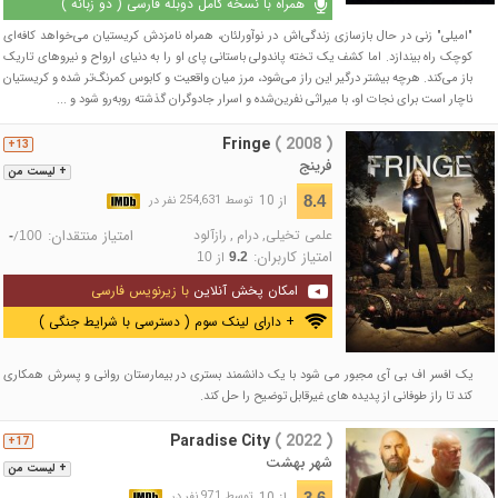
همراه با نسخه کامل دوبله فارسی ( دو زبانه )
"امیلی" زنی در حال بازسازی زندگی‌اش در نوآورلئان، همراه نامزدش کریستیان می‌خواهد کافه‌ای
کوچک راه بیندازد. اما کشف یک تخته پاندولی باستانی پای او را به دنیای ارواح و نیروهای تاریک
باز می‌کند. هرچه بیشتر درگیر این راز می‌شود، مرز میان واقعیت و کابوس کمرنگ‌تر شده و کریستیان
ناچار است برای نجات او، با میراثی نفرین‌شده و اسرار جادوگران گذشته روبه‌رو شود و ...
Fringe
( 2008 )
13+
فرینج
+ لیست من
از 10
8.4
توسط 254,631 نفر در
علمی تخیلی
,
درام
,
رازآلود
امتیاز منتقدان:
/
-
100
امتیاز کاربران:
از
10
9.2
امکان پخش آنلاین
با زیرنویس فارسی
+ دارای لینک سوم ( دسترسی با شرایط جنگی )
یک افسر اف بی آی مجبور می شود با یک دانشمند بستری در بیمارستان روانی و پسرش همکاری
کند تا راز طوفانی از پدیده های غیرقابل توضیح را حل کند.
Paradise City
( 2022 )
17+
شهر بهشت
+ لیست من
از 10
3.6
توسط 971 نفر در