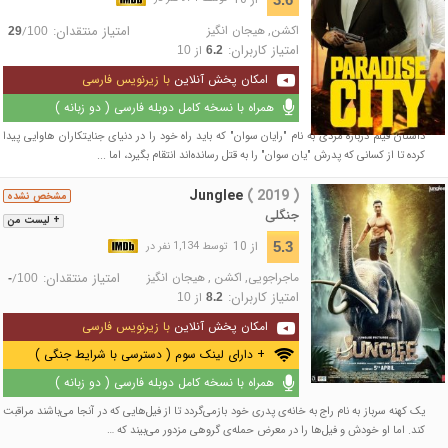
اکشن
,
هیجان انگیز
امتیاز منتقدان:
/
29
100
امتیاز کاربران:
از
10
6.2
امکان پخش آنلاین
با زیرنویس فارسی
همراه با نسخه کامل دوبله فارسی ( دو زبانه )
داستان فیلم درباره مردی به نام "رایان سوان" که باید راه خود را در دنیای جنایتکاران هاوایی پیدا
کرده تا از کسانی که پدرش "یان سوان" را به قتل رسانده‌اند انتقام بگیرد، اما ...
Junglee
( 2019 )
مشخص نشده
جنگلی
+ لیست من
از 10
5.3
توسط 1,134 نفر در
ماجراجویی
,
اکشن
,
هیجان انگیز
امتیاز منتقدان:
/
-
100
امتیاز کاربران:
از
10
8.2
امکان پخش آنلاین
با زیرنویس فارسی
+ دارای لینک سوم ( دسترسی با شرایط جنگی )
همراه با نسخه کامل دوبله فارسی ( دو زبانه )
یک کهنه سرباز به نام راج به خانه‌ی پدری خود بازمی‌گردد تا از فیل‌هایی که در آنجا می‌باشند مراقبت
کند. اما او خودش و فیل‌ها را در معرض حمله‌ی گروهی مزدور می‌بیند که …