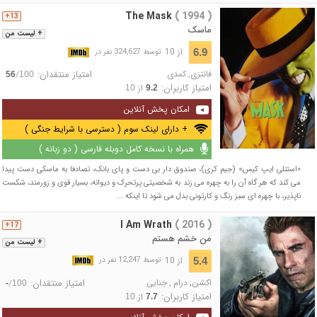
The Mask
( 1994 )
13+
ماسک
+ لیست من
از 10
6.9
توسط 324,627 نفر در
فانتزی
,
کمدی
امتیاز منتقدان:
/
56
100
امتیاز کاربران:
از
10
9.2
امکان پخش آنلاین
+ دارای لینک سوم ( دسترسی با شرایط جنگی )
همراه با نسخه کامل دوبله فارسی ( دو زبانه )
«استنلی ایپ کیس» (جیم کری)، صندوق دار بی دست و پای بانک، تصادفا به ماسکی دست پیدا
می کند که هر گاه آن را به چهره می زند به شخصیتی پرتحرک و دیوانه، بسیار قوی و زورمند، شکست
ناپذیر، با چهره ای سبز رنگ و کارتونی بدل می شود تا اینکه ….
I Am Wrath
( 2016 )
17+
من خشم هستم
+ لیست من
از 10
5.4
توسط 12,247 نفر در
اکشن
,
درام
,
جنایی
امتیاز منتقدان:
/
-
100
امتیاز کاربران:
از
10
7.7