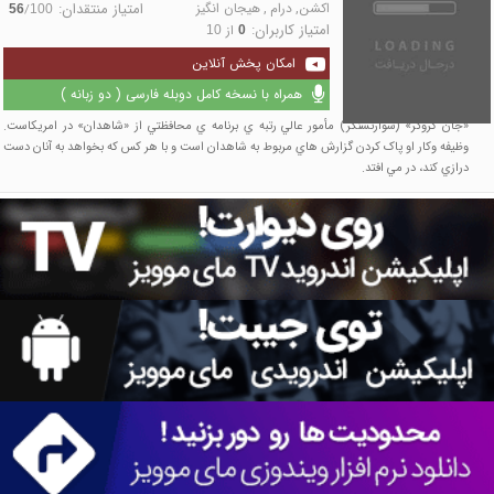
اکشن
,
درام
,
هیجان انگیز
امتیاز منتقدان:
/
56
100
امتیاز کاربران:
از
10
0
امکان پخش آنلاین
همراه با نسخه کامل دوبله فارسی ( دو زبانه )
«جان کروگر» (شوارتسنگر) مأمور عالي رتبه ي برنامه ي محافظتي از «شاهدان» در امريکاست.
وظيفه وکار او پاک کردن گزارش هاي مربوط به شاهدان است و با هر کس که بخواهد به آنان دست
درازي کند، در مي افتد.