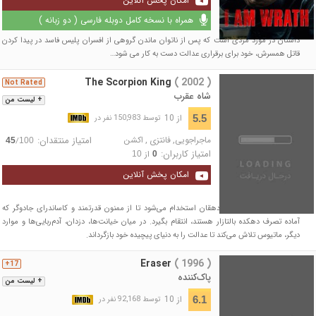
امکان پخش آنلاین
همراه با نسخه کامل دوبله فارسی ( دو زبانه )
داستان در مورد مردی است که پس از ناتوان ماندن گروهی از افسران پلیس فاسد در پیدا کردن
قاتل همسرش، خود برای برقراری عدالت دست به کار می شود…
The Scorpion King
( 2002 )
Not Rated
شاه عقرب
+ لیست من
از 10
5.5
توسط 150,983 نفر در
ماجراجویی
,
فانتزی
,
اکشن
امتیاز منتقدان:
/
45
100
امتیاز کاربران:
از
10
0
امکان پخش آنلاین
در مصر باستان، ماتیوس دهقان استخدام می‌شود تا از ممنون قدرتمند و کاساندرای جادوگر که
آماده تصرف دهکده بالتازار هستند، انتقام بگیرد. در میان خیانت‌ها، دزدان، آدم‌ربایی‌ها و موارد
دیگر، ماتیوس تلاش می‌کند تا عدالت را به دنیای پیچیده خود بازگرداند.
Eraser
( 1996 )
17+
پاک‌کننده
+ لیست من
از 10
6.1
توسط 92,168 نفر در