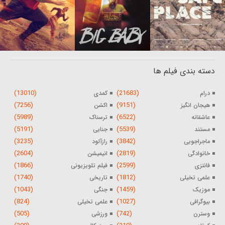
دسته بندی فیلم ها
(13010)
(21683)
درام
کمدی
(7256)
(9151)
هیجان انگیز
اکشن
(5989)
(6522)
عاشقانه
ترسناک
(5191)
(5539)
مستند
جنایی
(3235)
(3842)
ماجراجویی
رازآلود
(2604)
(2819)
خانوادگی
انیمیشن
(1866)
(2599)
فانتزی
فیلم تلویزیونی
(1740)
(1812)
علمی تخیلی
تاریخی
(1043)
(1459)
موزیک
جنگی
(824)
(1027)
بیوگرافی
علمی تخیلی
(505)
(742)
وسترن
ورزشی