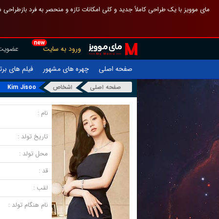
 چیدمان صفحهٔ اصلی مثل قبل مانده تا گم نشوی ، و اگر ظاهر تازه‌تری می‌خواهی
new
عضویت
ورود به سایت
یلم های برتر
چهره های مشهور
صفحه اصلی
Kim Jisoo
اشخاص
صفحه اصلی
نام :
تاریخ تولد :
محل تولد :
قد :
لقب :
نام هنگام تولد :