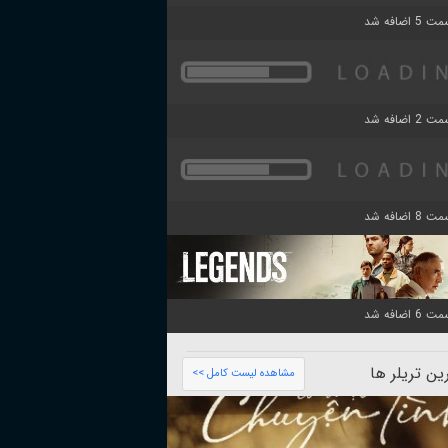
ن تریلر ها
مشاهده لیست کامل >>