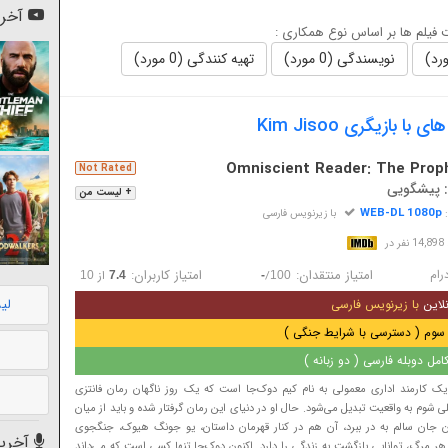
آخری
فیلم ها بر اساس نوع همکاری :
نویسندگی (0 مورد)
تهیه کنندگی (0 مورد)
ا بازیگری Kim Jisoo
Omniscient Reader: The Prop
Not Rated
: پیشگویی
+ لیست من
WEB-DL 1080p
:
با زیرنویس فارسی
در
رام
امتیاز منتقدان:
امتیاز کاربران:
/
از
10
7.4
-
100
لی
لاین
با زیرنویس فارسی
سوم ( دسترسی با شرایط جنگی )
مل دوبله فارسی ( دو زبانه )
 یک کارمند اداری معمولی به نام کیم دوک‌جا است که یک روز ناگهان رمان فانتزی
لی شوم به واقعیت تبدیل می‌شود. حال او در دنیای این رمان گرفتار شده و باید از میان
آن جان سالم به در ببرد، آن هم در کنار قهرمان داستان، یو جونگ هیوک، جنگجوی
آخرین
 هر مرگ، توانایی بازگشت به زندگی را دارد. اکنون دوک‌جا تنها کسی است که می‌داند