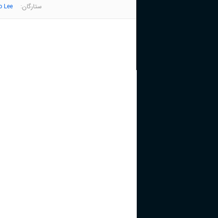
ستارگان:
o Lee