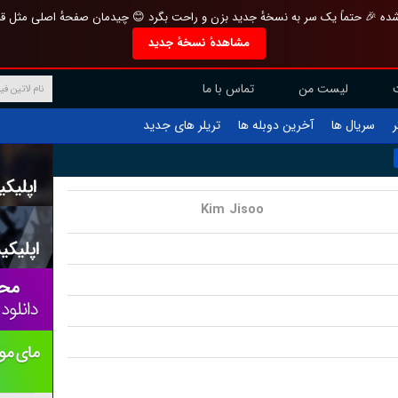
تازه و منحصر به فرد بازطراحی شده 🎉 حتماً یک سر به نسخهٔ جدید بزن و راحت بگرد 
مشاهدهٔ نسخهٔ جدید
تماس با ما
لیست من
تریلر های جدید
آخرین دوبله ها
سریال ها
ف
Kim Jisoo