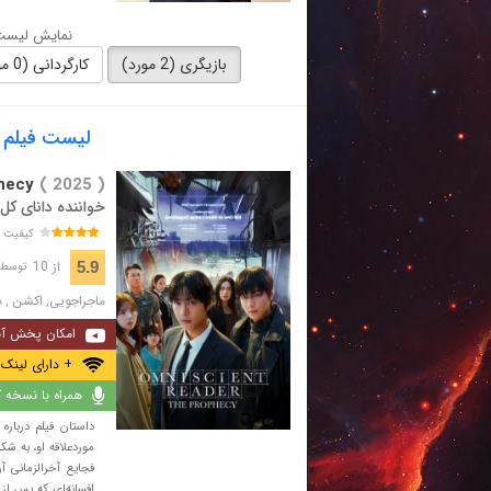
نمایش لیست 
بازیگری (2 مورد)
کارگردانی (0 مورد)
لیست فیلم های ب
hecy
( 2025 )
خواننده دانای کل
کیفیت 
از 10
5.9
توسط 14,898 نفر 
ماجراجویی
,
اکشن
,
د
امکان پخش آن
+ دارای لینک 
همراه با نسخه کا
داستان فیلم درباره
موردعلاقه او، به شک
فجایع آخرالزمانی 
افسانه‌ای که پس از