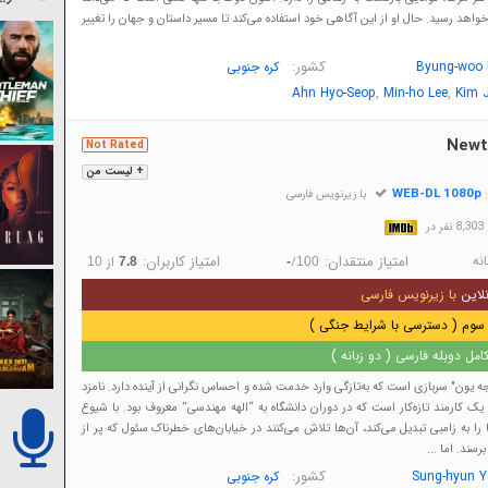
 خواهد رسید. حال او از این آگاهی خود استفاده می‌کند تا مسیر داستان و جهان را تغییر
کشور:
Byung-woo 
کره جنوبی
,
,
Ahn Hyo-Seop
Min-ho Lee
Kim 
Newt
Not Rated
+ لیست من
WEB-DL 1080p
:
با زیرنویس فارسی
در
نه
امتیاز منتقدان:
امتیاز کاربران:
/
از
10
7.8
-
100
لاین
با زیرنویس فارسی
سوم ( دسترسی با شرایط جنگی )
مل دوبله فارسی ( دو زبانه )
‌ یون" سربازی است که به‌تازگی وارد خدمت شده و احساس نگرانی از آینده دارد. نامزد
یک کارمند تازه‌کار است که در دوران دانشگاه به “الهه مهندسی” معروف بود. با شیوع
را به زامبی تبدیل می‌کند، آن‌ها تلاش می‌کنند در خیابان‌های خطرناک سئول که پر از
سند. اما ...
کشور:
Sung-hyun 
کره جنوبی