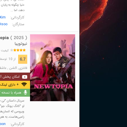
دنیا چگونه به پایان
دهد، اما ...
کارگردانی:
Kim
ستارگان:
Jisoo
opia
( 2025 )
نیوتوپیا
کیفیت 
از 10
6.7
توسط 8,303 نفر 
فانتزی
,
اکشن
,
عاشقا
امکان پخش آن
+ دارای لینک 
همراه با نسخه کا
سریال داستان "لی جه
او "کانگ یونگ‌ جو" 
ویروسی که انسان‌ها 
زامبی‌هاست، به هم بر
کارگردانی:
Yoon