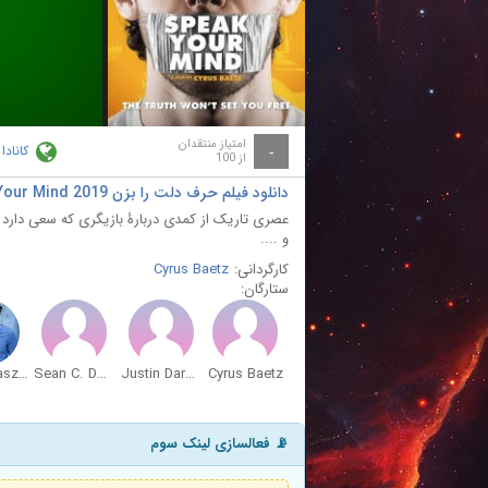
ay
deo
امتیاز منتقدان
کانادا
-
از 100
دانلود فیلم حرف دلت را بزن Speak Your Mind 2019
عصری تاریک از کمدی دربارۀ بازیگری که سعی دارد
و ....
کارگردانی:
Cyrus Baetz
ستارگان:
Steve Kaszas
Sean C. Dwyer
Justin Darmanin
Cyrus Baetz
📡 فعالسازی لینک سوم