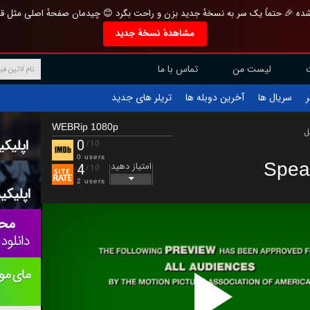
تازه و منحصر به فرد بازطراحی شده 🎉 حتماً یک سر به نسخهٔ جدید بزن و راحت بگرد 
مشاهدهٔ نسخهٔ جدید
تماس با ما
لیست من
تریلر های جدید
آخرین دوبله ها
سریال ها
ف
WEBRip 1080p
ب
0
/10
0 users
Spea
امتیاز دهید
4
/10
2 users