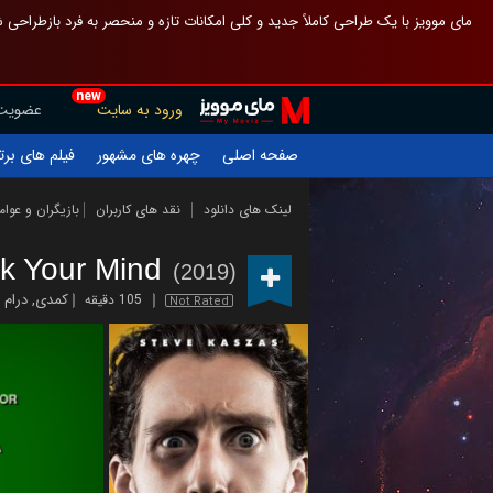
 چیدمان صفحهٔ اصلی مثل قبل مانده تا گم نشوی ، و اگر ظاهر تازه‌تری می‌خواهی
new
عضویت
ورود به سایت
یلم های برتر
چهره های مشهور
صفحه اصلی
ازیگران و عوامل
نقد های کاربران
لینک های دانلود
k Your Mind
(2019)
درام
,
کمدی
105 دقیقه
Not Rated