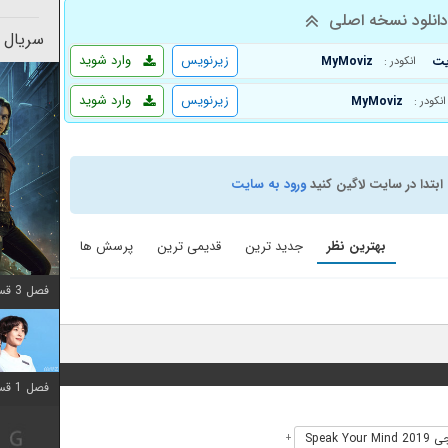
انلود نسخه اصلی
سریال 
زیرنویس
وارد شوید
MyMoviz
انکودر :
زیرنویس
وارد شوید
MyMoviz
انکودر :
ابتدا در سایت لاگین کنید
ورود به سایت
بهترین نظر
جدید ترین
قدیمی ترین
پرسش ها
فصل 3 قسمت 2 اضافه شد
فصل 1 قسمت 12 اضافه شد
Speak You
+