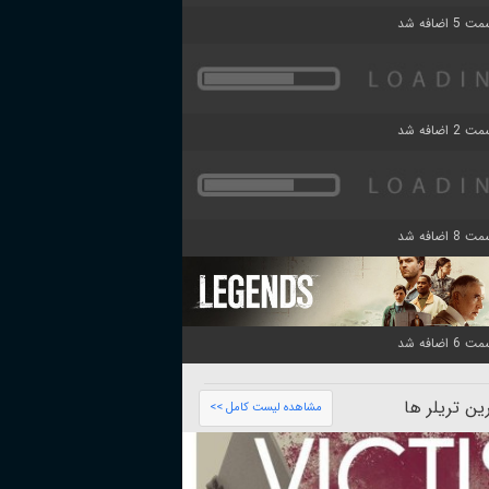
ن تریلر ها
مشاهده لیست کامل >>