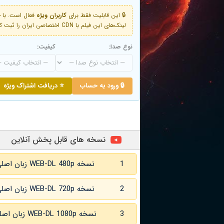
🔒 این قابلیت فقط برای
کاربران ویژه
لینک‌های این فیلم با CDN اختصاصی ایران را ثبت کنید و دقایقی بعد به لینک سوم آن دسترسی خواهید داشت
نوع صدا:
کیفیت:
🔒 ورود به حساب
⭐ دریافت اشتراک ویژه
نسخه های قابل پخش آنلاین
1
نسخه WEB-DL 480p زبان اصلی و
2
نسخه WEB-DL 720p زبان اصلی و
3
نسخه WEB-DL 1080p زبان اصلی و