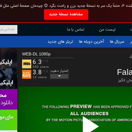
تازه و منحصر به فرد بازطراحی شده 🎉 حتماً یک سر به نسخهٔ جدید بزن و راحت بگرد 
مشاهدهٔ نسخهٔ جدید
تماس با ما
لیست من
تریلر های جدید
آخرین دوبله ها
سریال ها
ف
WEB-DL 1080p
ب
6.3
/10
550 users
Fal
امتیاز دهید
3.8
/10
12 users
هیجان ا