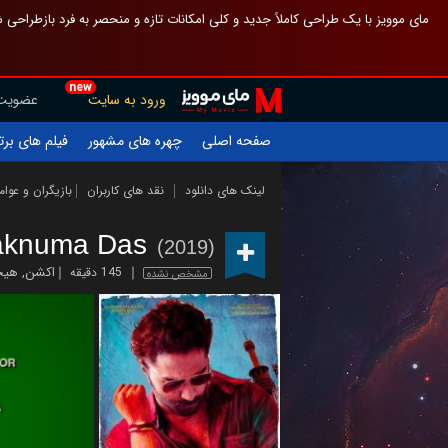
 چیدمان صفحهٔ اصلی مثل قبل مانده تا گم نشوی ، و اگر ظاهر تازه‌تری می‌خواهی
new
عضویت
ورود به سایت
یلم های برتر
چهره های مشهور
صفحه اصلی
ازیگران و عوامل
نقد های کاربران
لینک های دانلود
aknuma Das
(2019)
نگیز
,
اکشن
145 دقیقه
مشخص نشده