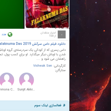
ay
deo
امتیاز منتقدان
هند
-
از 100
دانلود فیلم داس سرکش Falaknuma Das 2019
داس پسری که از کودکی یک سردرسته‌ی گروه اوباش را
شدن با اوباش دیگر میگذارد. او برای کسب پول، تج
راهشان می شود و ....
کارگردانی:
Vishwak Sen
ستارگان:
Anmona Chaliha
Sunjit Akkinepalli
📡 فعالسازی لینک سوم