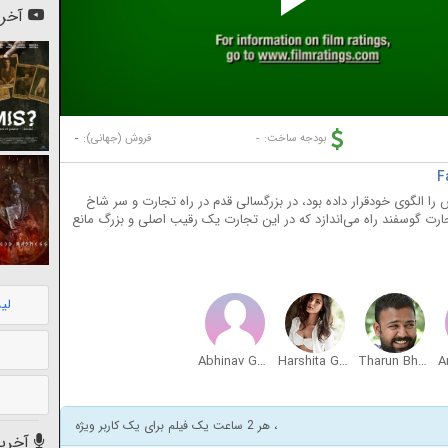
Pl
آخری
Vi
-
-
بودجه ساخت:
فروش (جهانی):
 الگوی خودقرار داده بود، در بزرگسالی قدم در راه تجارت و سر شاخ
ارت گوسفند راه می‌اندازد که در این تجارت یک رقیب اصلی و بزرگ مانع
لی
Abhinav Gomatam
Harshita Gaur
Tharun Bhascker Dhaassyam
، هر 2 ساعت یک فیلم برای یک کاربر ویژه
آخرین