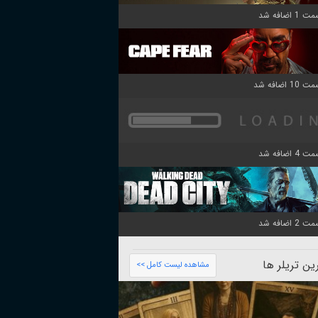
ن تریلر ها
مشاهده لیست کامل >>