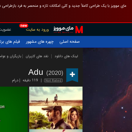
 چیدمان صفحهٔ اصلی مثل قبل مانده تا گم نشوی ، و اگر ظاهر تازه‌تری می‌خواهی
new
عضویت
ورود به سایت
یلم های برتر
چهره های مشهور
صفحه اصلی
ازیگران و عوامل
نقد های کاربران
لینک های دانلود
Adu
(2020)
درام
119 دقیقه
Not Rated