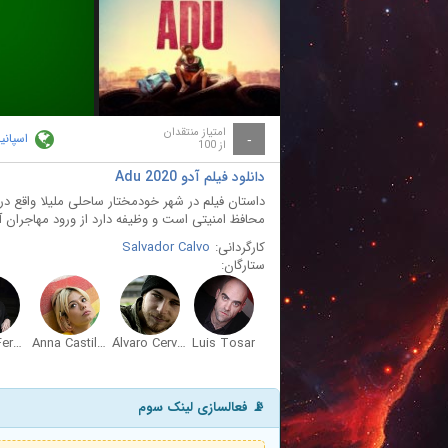
ay
deo
امتیاز منتقدان
اسپانیا
-
از 100
دانلود فیلم آدو Adu 2020
داستان فیلم در شهر خودمختار ساحلی ملیلا واقع در 
محافظ امنیتی است و وظیفه دارد از ورود مهاجران آف
کارگردانی:
Salvador Calvo
ستارگان:
Miquel Fernández
Anna Castillo
Álvaro Cervantes
Luis Tosar
📡 فعالسازی لینک سوم