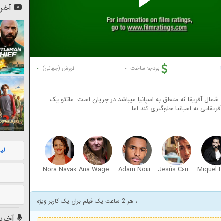
Pl
آخری
Vi
-
-
بودجه ساخت:
فروش (جهانی):
شمال آفریقا که متعلق به اسپانیا میباشد در جریان است. ماتئو یک
ریقایی به اسپانیا جلوگیری کند اما…
لی
Nora Navas
Ana Wagener
Adam Nourou
Jesús Carroza
، هر 2 ساعت یک فیلم برای یک کاربر ویژه
آخرین