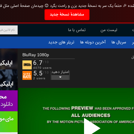
تازه و منحصر به فرد بازطراحی شده 🎉 حتماً یک سر به نسخهٔ جدید بزن و راحت بگرد 
مشاهدهٔ نسخهٔ جدید
تماس با ما
لیست من
تریلر های جدید
آخرین دوبله ها
سریال ها
ف
BluRay 1080p
ب
6.7
/10
4070 users
امتیاز دهید
5.5
/10
2 users