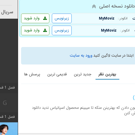
انلود نسخه اصلی
سریال 
زیرنویس
وارد شوید
MyMoviz
انکودر :
زیرنویس
وارد شوید
MyMoviz
انکودر :
ابتدا در سایت لاگین کنید
ورود به سایت
بهترین نظر
جدید ترین
قدیمی ترین
پرسش ها
فصل 1 قسمت 2 اضافه شد
شون دادن که بهترینن منکه تا میبینم محصول اسپانیاس ندید دانلود
ش کنن
فصل 1 قسمت 8 اضافه شد