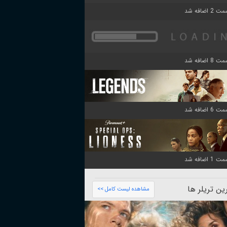
ن تریلر ها
مشاهده لیست کامل >>