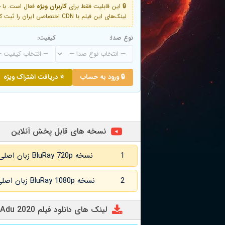
🔒 این قابلیت فقط برای
کاربران ویژه
لینک‌های این فیلم با CDN اختصاصی ایران را ثبت کنید و دقایقی بعد به لینک سوم آن دسترسی خواهید داشت
نوع صدا:
کیفیت:
🔒 ورود به حساب
⭐ دریافت اشتراک ویژه
نسخه های قابل پخش آنلاین
1
نسخه BluRay 720p زبان اصلی و
2
نسخه BluRay 1080p زبان اصلی و
لینک های دانلود فیلم Adu 2020