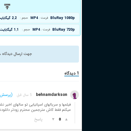
د
BluRay 1080p
MP4
2.2 گیگابایت
فرمت :
حجم :
BluRay 720p
MP4
1.1 گیگابایت
فرمت :
حجم :
جهت ارسال دیدگاه ، 
1 دیدگاه
behnamdarkson
(پرسش)
5 سال قبل
فیلمها و سریالهای اسپانیایی تو سالهای اخیر ن
میکنم فقط کاش مترجمین محترم زودتر دانلود
▲
▼
پاسخ
0