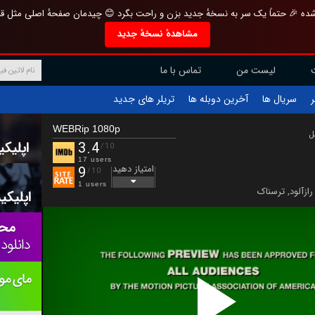
تازه و منحصر به فرد بازطراحی شده 🎉 حتماً یک سر به نسخهٔ جدید بزن و راحت بگرد 
مشاهدهٔ نسخهٔ جدید
تماس با ما
لیست من
تریلر های جدید
آخرین دوبله ها
سریال ها
ف
WEBRip 1080p
ب
3.4
/10
17 users
امتیاز دهید
9
/10
1 users
ترسناک
,
رازآلود