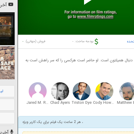
Pl
آخری
Vi
تحده
-
-
بودجه ساخت:
فروش (جهانی):
 به دنبال همیلتون است. او حاضر است هرکسی را که سر راهش است به
لی
Jared M. Reeder
Chad Ayers
Triston Dye
Cody Howard
، هر 2 ساعت یک فیلم برای یک کاربر ویژه
آخرین