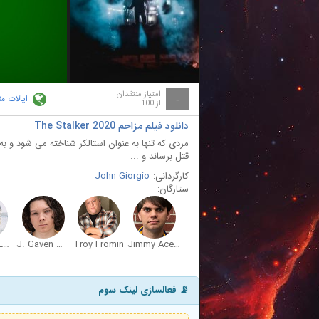
ay
deo
امتیاز منتقدان
ایالات م
-
از 100
دانلود فیلم مزاحم The Stalker 2020
مردی که تنها به عنوان استالکر شناخته می شود و
قتل برساند و ...
کارگردانی:
John Giorgio
ستارگان:
Matthew Ewald
J. Gaven Wilde
Troy Fromin
Jimmy Ace Lewis
📡 فعالسازی لینک سوم