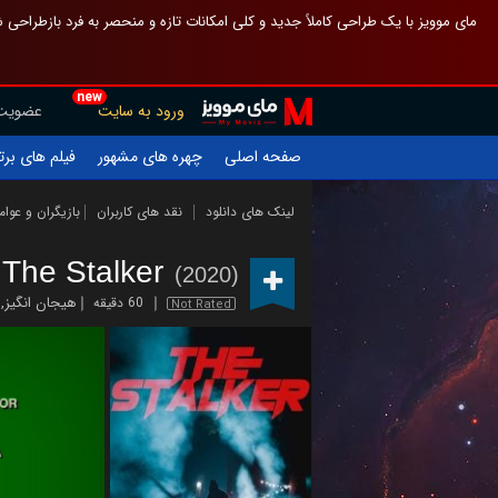
 چیدمان صفحهٔ اصلی مثل قبل مانده تا گم نشوی ، و اگر ظاهر تازه‌تری می‌خواهی
new
عضویت
ورود به سایت
یلم های برتر
چهره های مشهور
صفحه اصلی
ازیگران و عوامل
نقد های کاربران
لینک های دانلود
The Stalker
(2020)
,
هیجان انگیز
60 دقیقه
Not Rated