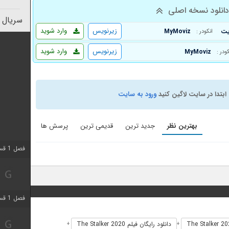
انلود نسخه اصلی
سریال 
زیرنویس
وارد شوید
MyMoviz
انکودر :
زیرنویس
وارد شوید
MyMoviz
کودر :
ابتدا در سایت لاگین کنید
ورود به سایت
بهترین نظر
جدید ترین
قدیمی ترین
پرسش ها
فصل 1 قسمت 4 اضافه شد
فصل 1 قسمت 6 اضافه شد
دانلود رایگان فیلم The Stalker 2020
+
+