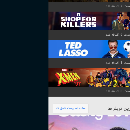
ن تریلر ها
مشاهده لیست کامل >>