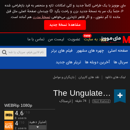
مای موویز با یک طراحی کاملاً جدید و کلی امکانات تازه و منحصر به فرد بازطراحی شده
🎉 حتماً یک سر به نسخهٔ جدید بزن و راحت بگرد 😊 چیدمان صفحهٔ اصلی مثل قبل
مانده تا گم نشوی ، و اگر ظاهر تازه‌تری می‌خواهی
نسخهٔ مدرن
هم آماده است.
مشاهدهٔ نسخهٔ جدید
new
ورود به سایت
عضویت
لیست من
تماس با ما
صفحه اصلی
چهره های مشهور
فیلم های برتر
سریال ها
آخرین دوبله ها
تریلر های جدید
لینک های دانلود
نقد های کاربران
بازیگران و عوامل
The Ungulate
(2019)
ترسناک
74 دقیقه
Not Rated
WEBRip 1080p
4.6
/10
8 users
امتیاز دهید
4
/10
2 users