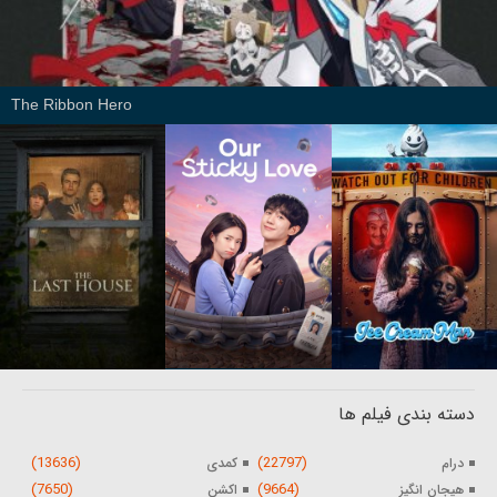
The Ribbon Hero
دسته بندی فیلم ها
(13636)
(22797)
درام
کمدی
(7650)
(9664)
هیجان انگیز
اکشن