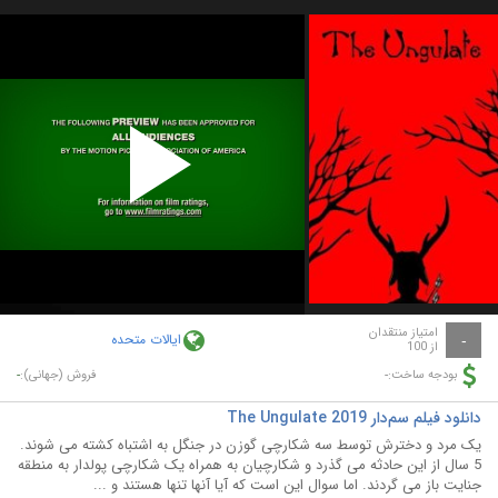
Play
Video
امتیاز منتقدان
ایالات متحده
-
از 100
-
-
بودجه ساخت:
فروش (جهانی):
دانلود فیلم سم‌دار The Ungulate 2019
یک مرد و دخترش توسط سه شکارچی گوزن در جنگل به اشتباه کشته می شوند.
5 سال از این حادثه می گذرد و شکارچیان به همراه یک شکارچی پولدار به منطقه
جنایت باز می گردند. اما سوال این است که آیا آنها تنها هستند و ...