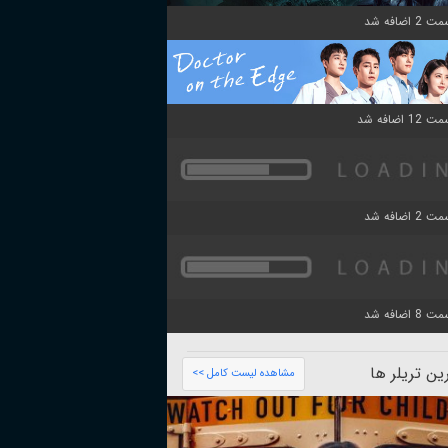
ن تریلر ها
مشاهده لیست کامل >>