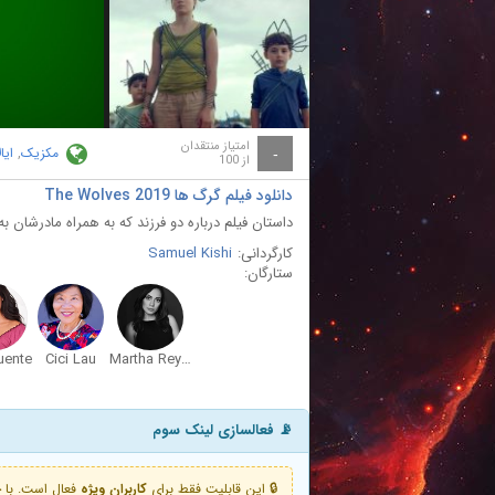
ay
deo
امتیاز منتقدان
مکزیک
,
ایا
-
از 100
دانلود فیلم گرگ ها The Wolves 2019
داستان فیلم درباره دو فرزند که به همراه مادرشان به
کارگردانی:
Samuel Kishi
ستارگان:
uente
Cici Lau
Martha Reyes Arias
📡 فعالسازی لینک سوم
🔒 این قابلیت فقط برای
کاربران ویژه