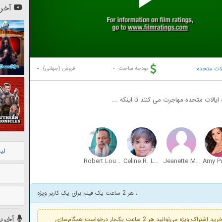
Pl
آخری
Vi
لات متحده
-
-
بودجه ساخت:
فروش (جهانی):
 ایالات متحده مهاجرت می کنند تا اینکه ...
لی
Robert Louder
Celine R. Lopez
Jeanette M. Loera
Amy P
، هر 2 ساعت یک فیلم برای یک کاربر ویژه
آخرین
فعال است. با خرید اشتراک ویژه می‌توانید هر 2 ساعت یک‌بار درخواست همگام‌سازی