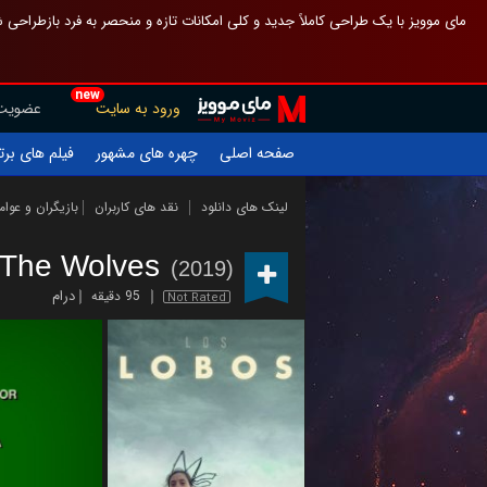
 چیدمان صفحهٔ اصلی مثل قبل مانده تا گم نشوی ، و اگر ظاهر تازه‌تری می‌خواهی
new
عضویت
ورود به سایت
یلم های برتر
چهره های مشهور
صفحه اصلی
ازیگران و عوامل
نقد های کاربران
لینک های دانلود
The Wolves
(2019)
درام
95 دقیقه
Not Rated