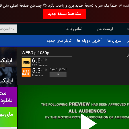
تازه و منحصر به فرد بازطراحی شده 🎉 حتماً یک سر به نسخهٔ جدید بزن و راحت بگرد 
مشاهدهٔ نسخهٔ جدید
تماس با ما
لیست من
تریلر های جدید
آخرین دوبله ها
سریال ها
ف
WEBRip 1080p
ب
6.6
/10
171 users
امتیاز دهید
5.3
/10
9 users