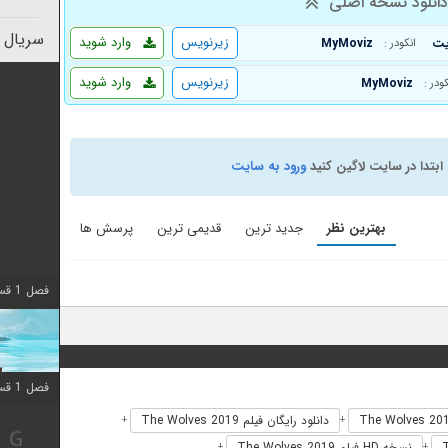
انلود نسخه اصلی
سریال 
زیرنویس
وارد شوید
MyMoviz
انکودر :
زیرنویس
وارد شوید
MyMoviz
کودر :
ابتدا در سایت لاگین کنید
ورود به سایت
بهترین نظر
جدید ترین
قدیمی ترین
پرسش ها
فصل 1 قسمت 10 اضافه شد
فصل 1 قسمت 10 اضافه شد
دانلود رایگان فیلم The Wolves 2019
+
+
نسخه HD فیلم The Wolves 2019
+
+