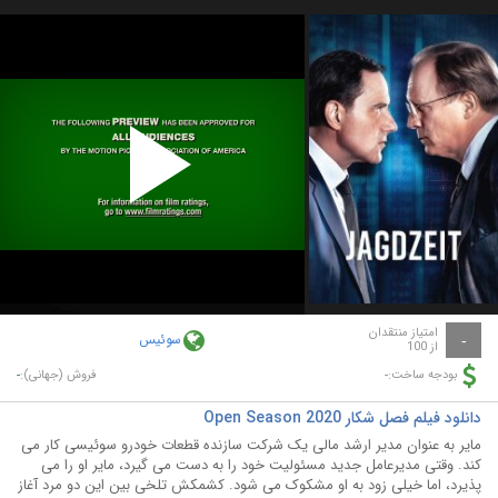
Play
Video
امتیاز منتقدان
سوئیس
-
از 100
-
-
بودجه ساخت:
فروش (جهانی):
دانلود فیلم فصل شکار Open Season 2020
مایر به عنوان مدیر ارشد مالی یک شرکت سازنده قطعات خودرو سوئیسی کار می
کند. وقتی مدیرعامل جدید مسئولیت خود را به دست می گیرد، مایر او را می
پذیرد، اما خیلی زود به او مشکوک می شود. کشمکش تلخی بین این دو مرد آغاز