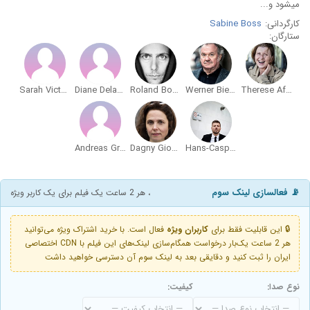
میشود و...
کارگردانی:
Sabine Boss
ستارگان:
Sarah Victoria Frick
Diane DelaCroix
Roland Bonjour
Werner Biermeier
Therese Affolter
Andreas Grötzinger
Dagny Gioulami
Hans-Caspar Gattiker
📡 فعالسازی لینک سوم
، هر 2 ساعت یک فیلم برای یک کاربر ویژه
🔒 این قابلیت فقط برای
کاربران ویژه
فعال است. با خرید اشتراک ویژه می‌توانید
هر 2 ساعت یک‌بار درخواست همگام‌سازی لینک‌های این فیلم با CDN اختصاصی
ایران را ثبت کنید و دقایقی بعد به لینک سوم آن دسترسی خواهید داشت
نوع صدا:
کیفیت: