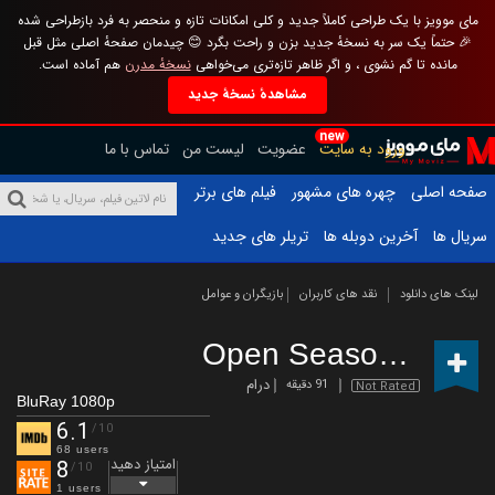
مای موویز با یک طراحی کاملاً جدید و کلی امکانات تازه و منحصر به فرد بازطراحی شده
🎉 حتماً یک سر به نسخهٔ جدید بزن و راحت بگرد 😊 چیدمان صفحهٔ اصلی مثل قبل
مانده تا گم نشوی ، و اگر ظاهر تازه‌تری می‌خواهی
نسخهٔ مدرن
هم آماده است.
مشاهدهٔ نسخهٔ جدید
new
ورود به سایت
عضویت
لیست من
تماس با ما
صفحه اصلی
چهره های مشهور
فیلم های برتر
سریال ها
آخرین دوبله ها
تریلر های جدید
لینک های دانلود
نقد های کاربران
بازیگران و عوامل
Open Season
(2020)
درام
91 دقیقه
Not Rated
BluRay 1080p
6.1
/10
68 users
امتیاز دهید
8
/10
1 users