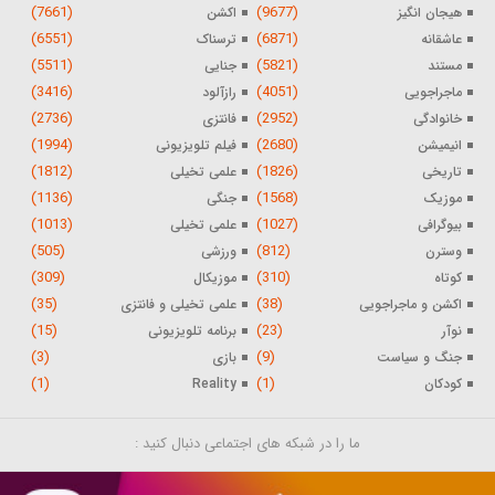
(7661)
(9677)
هیجان انگیز
اکشن
(6551)
(6871)
عاشقانه
ترسناک
(5511)
(5821)
مستند
جنایی
(3416)
(4051)
ماجراجویی
رازآلود
(2736)
(2952)
خانوادگی
فانتزی
(1994)
(2680)
انیمیشن
فیلم تلویزیونی
(1812)
(1826)
تاریخی
علمی تخیلی
(1136)
(1568)
موزیک
جنگی
(1013)
(1027)
بیوگرافی
علمی تخیلی
(505)
(812)
وسترن
ورزشی
(309)
(310)
کوتاه
موزیکال
(35)
(38)
اکشن و ماجراجویی
علمی تخیلی و فانتزی
(15)
(23)
نوآر
برنامه تلویزیونی
(3)
(9)
جنگ و سیاست
بازی
(1)
(1)
کودکان
Reality
ما را در شبکه های اجتماعی دنبال کنید :