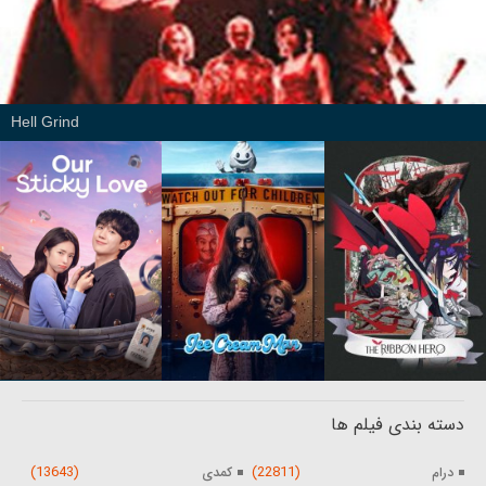
Hell Grind
دسته بندی فیلم ها
(13643)
(22811)
درام
کمدی