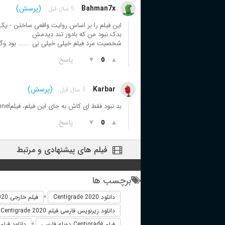
Bahman7x
(پرسش)
5 سال قبل
این فیلم را بر اساس روایت واقعی ساختن - ی
بدک نبود من که بادور تند دیدمش
شخصیت مرد فیلم خیلی خیلی بی ...... بود وگرن
▲
▼
پاسخ
0
Karbar
(پرسش)
5 سال قبل
بد نبود فقط ای کاش به جای این فیلم، فیلمtunnel دوبله میشد خیلی هیجان انگیز تر و قشنگ تر بود
▲
▼
پاسخ
0
فیلم های پیشنهادی و مرتبط
برچسب ها
دانلود Centigrade 2020
فیلم خارجی Centigrade 2020
+
دانلود زیرنویس فارسی فیلم Centigrade 2020
فیلم Centigrade دوبله فارسی
دانلود فیلم entigrade
+