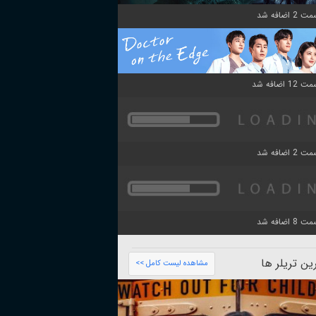
ن تریلر ها
مشاهده لیست کامل >>