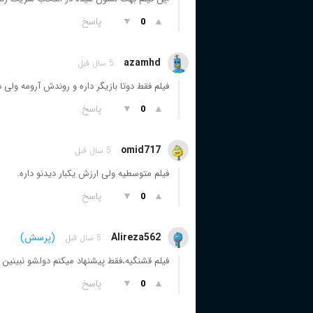
▲
▼
پاسخ
0
azamhd
5 سال قبل
فیلم فقط دوتا بازیگر داره و روندش آرومه ول
▲
▼
پاسخ
0
omid717
5 سال قبل
فیلم متوسطیه ولی ارزش یکبار دیدنو داره.
▲
▼
پاسخ
0
Alireza562
(پرسش)
5 سال قبل
فیلم قشنگیه،فقط پیشنهاد میکنم دولشو نبینین
▲
▼
پاسخ
0