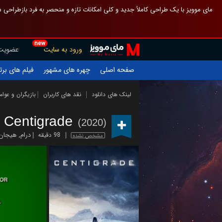
 چیدمان صفحهٔ اصلی مثل قبل مانده تا گم نشوی ، و اگر ظاهر تازه‌تری می‌خواهی
new
عضویت
ورود به سایت
یلم های برتر
چهره های مشهور
صفحه اصلی
ازیگران و عوامل
نقد های کاربران
لینک های دانلود
Centigrade
(2020)
 انگیز
,
درام
98 دقیقه
مشخص نشده