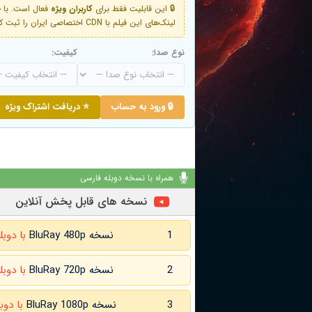
🔒 این قابلیت فقط برای
کاربران ویژه
لینک‌های این فیلم با CDN اختصاصی ایران را ثبت کنید و دقایقی بعد به لینک سوم آن دسترسی خواهید داشت
نوع صدا:
کیفیت:
🔒 ورود به حساب
⭐ دریافت اشتراک ویژه
همراه با نسخه دوبله فارسی
نسخه های قابل پخش آنلاین
1
نسخه BluRay 480p
با دوبل
2
نسخه BluRay 720p
با دوبل
3
نسخه BluRay 1080p
با دوب