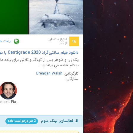
ay
deo
امتیاز منتقدان
ایالات م
46
از 100
دانلود فیلم سانتی‌گراد Centigrade 2020 با دوبله فارسی
یک زن و شوهر پس از کولاک و تلاش برای زنده ماند
به دام افتاده می بینند و ...
کارگردانی:
Brendan Walsh
ستارگان:
Vincent Piazza
📡 فعالسازی لینک سوم
2 نفر درخواست داده