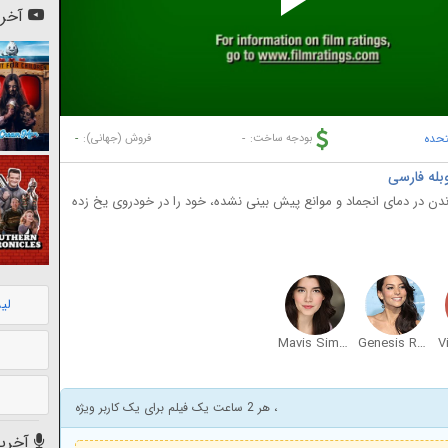
Pl
آخری
Vi
تحده
-
-
بودجه ساخت:
فروش (جهانی):
ن در دمای انجماد و موانع پیش بینی نشده، خود را در خودروی یخ زده
لی
Mavis Simpson-Ernst
Genesis Rodriguez
، هر 2 ساعت یک فیلم برای یک کاربر ویژه
آخرین