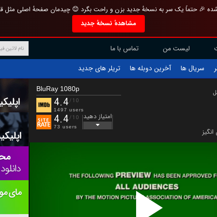
تازه و منحصر به فرد بازطراحی شده 🎉 حتماً یک سر به نسخهٔ جدید بزن و راحت بگرد 
مشاهدهٔ نسخهٔ جدید
تماس با ما
لیست من
تریلر های جدید
آخرین دوبله ها
سریال ها
ف
BluRay 1080p
ب
4.4
/10
1497 users
امتیاز دهید
4.4
/10
73 users
هیجان