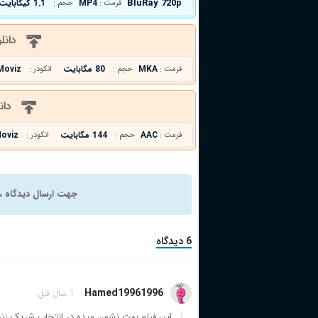
BluRay 720p
MP4
1.1 گیگابایت
فرمت :
حجم :
دانل
MKA
80 مگابایت
Moviz
فرمت :
حجم :
انکودر :
دان
AAC
144 مگابایت
oviz
فرمت :
حجم :
انکودر :
جهت ارسال دیدگاه ، 
6 دیدگاه
Hamed19961996
1 سال قبل
این فیلم بهت نشون میده در انتخاب شریک ز