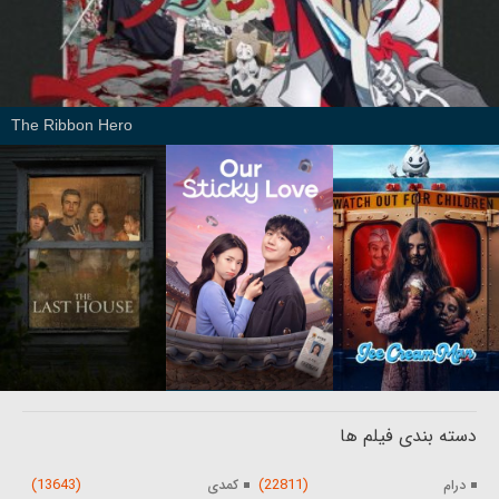
The Ribbon Hero
دسته بندی فیلم ها
(13643)
(22811)
درام
کمدی