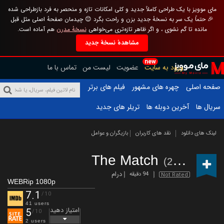
مای موویز با یک طراحی کاملاً جدید و کلی امکانات تازه و منحصر به فرد بازطراحی شده
🎉 حتماً یک سر به نسخهٔ جدید بزن و راحت بگرد 😊 چیدمان صفحهٔ اصلی مثل قبل
مانده تا گم نشوی ، و اگر ظاهر تازه‌تری می‌خواهی
نسخهٔ مدرن
هم آماده است.
مشاهدهٔ نسخهٔ جدید
new
ورود به سایت
عضویت
لیست من
تماس با ما
صفحه اصلی
چهره های مشهور
فیلم های برتر
سریال ها
آخرین دوبله ها
تریلر های جدید
لینک های دانلود
نقد های کاربران
بازیگران و عوامل
The Match
(2019)
درام
94 دقیقه
Not Rated
WEBRip 1080p
7.1
/10
41 users
امتیاز دهید
5
/10
2 users