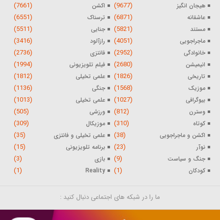
(7661)
(9677)
هیجان انگیز
اکشن
(6551)
(6871)
عاشقانه
ترسناک
(5511)
(5821)
مستند
جنایی
(3416)
(4051)
ماجراجویی
رازآلود
(2736)
(2952)
خانوادگی
فانتزی
(1994)
(2680)
انیمیشن
فیلم تلویزیونی
(1812)
(1826)
تاریخی
علمی تخیلی
(1136)
(1568)
موزیک
جنگی
(1013)
(1027)
بیوگرافی
علمی تخیلی
(505)
(812)
وسترن
ورزشی
(309)
(310)
کوتاه
موزیکال
(35)
(38)
اکشن و ماجراجویی
علمی تخیلی و فانتزی
(15)
(23)
نوآر
برنامه تلویزیونی
(3)
(9)
جنگ و سیاست
بازی
(1)
(1)
کودکان
Reality
ما را در شبکه های اجتماعی دنبال کنید :