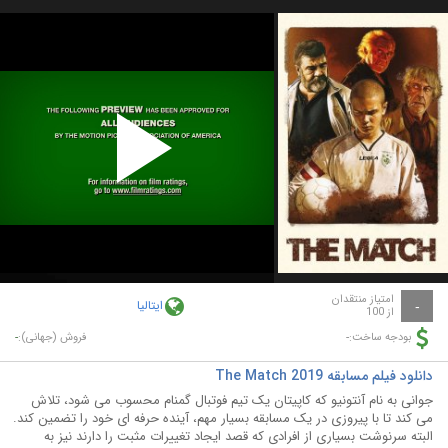
Play
Video
امتیاز منتقدان
ایتالیا
-
از 100
-
-
بودجه ساخت:
فروش (جهانی):
دانلود فیلم مسابقه The Match 2019
جوانی به نام آنتونیو که کاپیتان یک تیم فوتبال گمنام محسوب می شود، تلاش
می کند تا با پیروزی در یک مسابقه بسیار مهم، آینده حرفه ای خود را تضمین کند.
البته سرنوشت بسیاری از افرادی که قصد ایجاد تغییرات مثبت را دارند نیز به