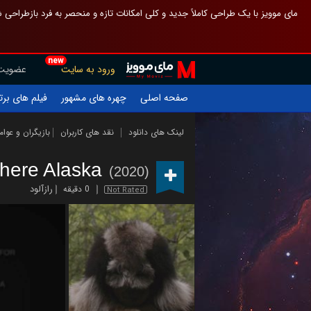
 چیدمان صفحهٔ اصلی مثل قبل مانده تا گم نشوی ، و اگر ظاهر تازه‌تری می‌خواهی
new
عضویت
ورود به سایت
یلم های برتر
چهره های مشهور
صفحه اصلی
ازیگران و عوامل
نقد های کاربران
لینک های دانلود
here Alaska
(2020)
رازآلود
0 دقیقه
Not Rated