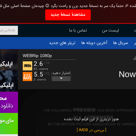
تازه و منحصر به فرد بازطراحی شده 🎉 حتماً یک سر به نسخهٔ جدید بزن و راحت بگرد 
مشاهدهٔ نسخهٔ جدید
تماس با ما
لیست من
تریلر های جدید
آخرین دوبله ها
سریال ها
ف
WEBRip 1080p
ب
2.6
/10
81 users
Now
امتیاز دهید
5.5
/10
2 users
هنوز تریلری از این فیلم ثبت نشده
[ بررسی در IMDB ]