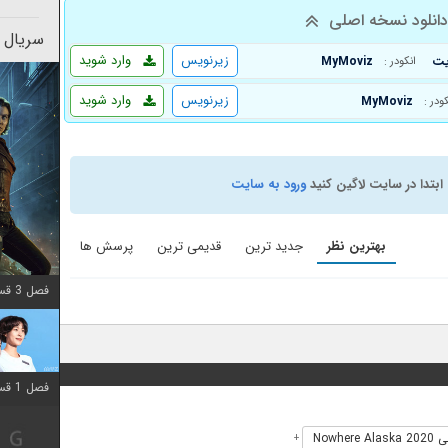
انلود نسخه اصلی
سریال 
زیرنویس
وارد شوید
MyMoviz
انکودر :
زیرنویس
وارد شوید
MyMoviz
کودر :
ابتدا در سایت لاگین کنید
ورود به سایت
بهترین نظر
جدید ترین
قدیمی ترین
پرسش ها
فصل 3 قسمت 2 اضافه شد
فصل 1 قسمت 12 اضافه شد
Nowhere
+