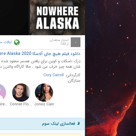
امتیاز منتقدان
ایالات م
-
از 100
دانلود فیلم هیچ جای آلاسکا Nowhere Alaska 2020
دِرِک ،اسکات و کوین برای یافتن همسر مفقود شده 
شان همه چیز خراب می شود ، حالا کاراگاه والتررز د
کارگردانی:
Cory Carroll
ستارگان:
Delana Green
Conner Floyd
Jonez Cain
📡 فعالسازی لینک سوم