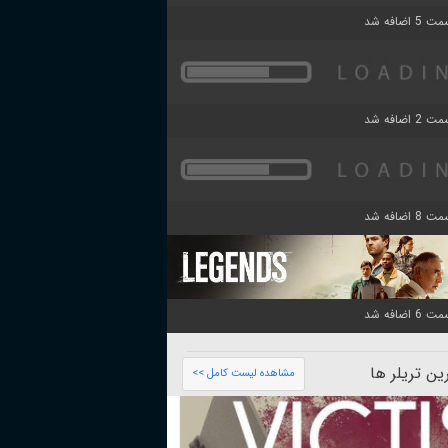
ن تریلر ها
مشاهده لیست کامل >>