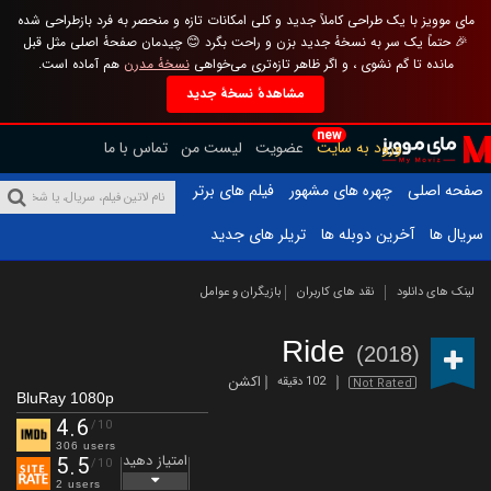
مای موویز با یک طراحی کاملاً جدید و کلی امکانات تازه و منحصر به فرد بازطراحی شده
🎉 حتماً یک سر به نسخهٔ جدید بزن و راحت بگرد 😊 چیدمان صفحهٔ اصلی مثل قبل
مانده تا گم نشوی ، و اگر ظاهر تازه‌تری می‌خواهی
نسخهٔ مدرن
هم آماده است.
مشاهدهٔ نسخهٔ جدید
new
ورود به سایت
عضویت
لیست من
تماس با ما
صفحه اصلی
چهره های مشهور
فیلم های برتر
سریال ها
آخرین دوبله ها
تریلر های جدید
لینک های دانلود
نقد های کاربران
بازیگران و عوامل
Ride
(2018)
اکشن
102 دقیقه
Not Rated
BluRay 1080p
4.6
/10
306 users
امتیاز دهید
5.5
/10
2 users