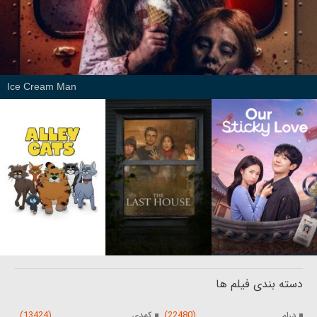
Ice Cream Man
دسته بندی فیلم ها
(13424)
(22480)
درام
کمدی