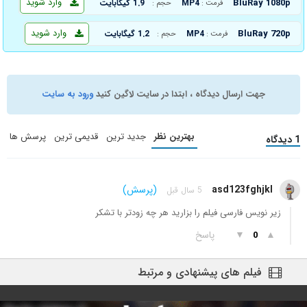
وارد شوید
BluRay 1080p
MP4
1.9 گیگابایت
فرمت :
حجم :
وارد شوید
BluRay 720p
MP4
1.2 گیگابایت
فرمت :
حجم :
جهت ارسال دیدگاه ، ابتدا در سایت لاگین کنید
ورود به سایت
بهترین نظر
جدید ترین
قدیمی ترین
پرسش ها
1 دیدگاه
asd123fghjkl
(پرسش)
5 سال قبل
زیر نویس فارسی فیلم را بزارید هر چه زودتر با تشکر
▲
▼
پاسخ
0
فیلم های پیشنهادی و مرتبط