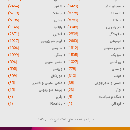
(7464)
(9429)
هیجان انگیز
اکشن
(6239)
(6775)
عاشقانه
ترسناک
(5395)
(5769)
مستند
جنایی
(3346)
(3946)
ماجراجویی
رازآلود
(2671)
(2896)
خانوادگی
فانتزی
(1937)
(2663)
انیمیشن
فیلم تلویزیونی
(1806)
(1812)
علمی تخیلی
تاریخی
(1099)
(1535)
موزیک
جنگی
(896)
(1027)
بیوگرافی
علمی تخیلی
(505)
(778)
وسترن
ورزشی
(309)
(310)
کوتاه
موزیکال
(35)
(38)
اکشن و ماجراجویی
علمی تخیلی و فانتزی
(15)
(23)
نوآر
برنامه تلویزیونی
(3)
(9)
جنگ و سیاست
بازی
(1)
(1)
کودکان
Reality
ما را در شبکه های اجتماعی دنبال کنید :