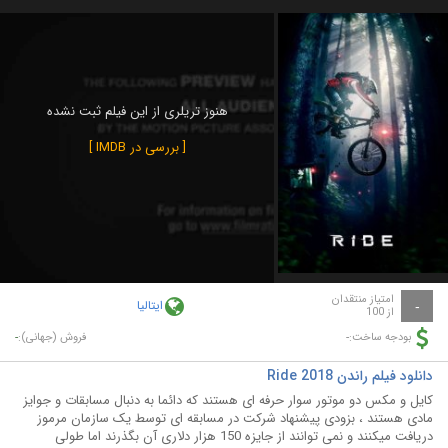
هنوز تریلری از این فیلم ثبت نشده
[ بررسی در IMDB ]
امتیاز منتقدان
ایتالیا
-
از 100
-
-
بودجه ساخت:
فروش (جهانی):
دانلود فیلم راندن Ride 2018
کایل و مکس دو موتور سوار حرفه ای هستند که دائما به دنبال مسابقات و جوایز
مادی هستند ، بزودی پیشنهاد شرکت در مسابقه ای توسط یک سازمان مرموز
دریافت میکنند و نمی توانند از جایزه 150 هزار دلاری آن بگذرند اما طولی