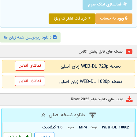
🔄 فعالسازی لینک سوم
🔒 ورود به حساب
⭐ دریافت اشتراک ویژه
دانلود زیرنویس همه زبان ها
نسخه های قابل پخش آنلاین
تماشای آنلاین
نسخه WEB-DL 720p زبان اصلی
تماشای آنلاین
نسخه WEB-DL 1080p زبان اصلی
لینک های دانلود فیلم River 2022
دانلود نسخه اصلی
WEB-DL 1080p
MP4
1.6 گیگابایت
فرمت :
حجم :
زیرنویس
وارد شوید