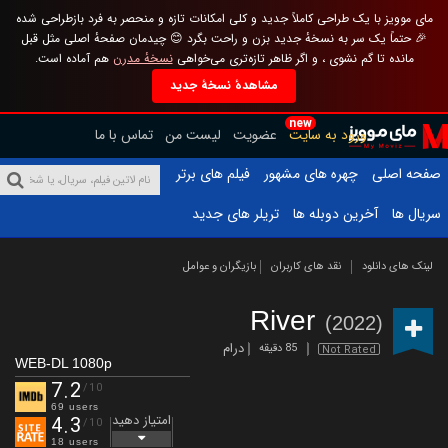
مای موویز با یک طراحی کاملاً جدید و کلی امکانات تازه و منحصر به فرد بازطراحی شده
🎉 حتماً یک سر به نسخهٔ جدید بزن و راحت بگرد 😊 چیدمان صفحهٔ اصلی مثل قبل
مانده تا گم نشوی ، و اگر ظاهر تازه‌تری می‌خواهی
نسخهٔ مدرن
هم آماده است.
مشاهدهٔ نسخهٔ جدید
new
ورود به سایت
عضویت
لیست من
تماس با ما
صفحه اصلی
چهره های مشهور
فیلم های برتر
سریال ها
آخرین دوبله ها
تریلر های جدید
لینک های دانلود
نقد های کاربران
بازیگران و عوامل
River
(2022)
درام
85 دقیقه
Not Rated
WEB-DL 1080p
7.2
/10
69 users
امتیاز دهید
4.3
/10
18 users