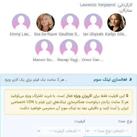
کارگردانی:
Laurenzo Vergeynst
ستارگان:
Emmy Leemans
Ilse De Rauw
Gauthier Deleersnijder
Ian Ghysels
Karlijn Sileghem
Manon Soberon
Recep Yagizoglu
Onno Van Gelder
📡 فعالسازی لینک سوم
، هر 2 ساعت یک فیلم برای یک کاربر ویژه
🔒 این قابلیت فقط برای
کاربران ویژه
فعال است. با خرید اشتراک ویژه می‌توانید
هر 2 ساعت یک‌بار درخواست همگام‌سازی لینک‌های این فیلم با CDN اختصاصی
ایران را ثبت کنید و دقایقی بعد به لینک سوم آن دسترسی خواهید داشت
نوع صدا:
کیفیت: