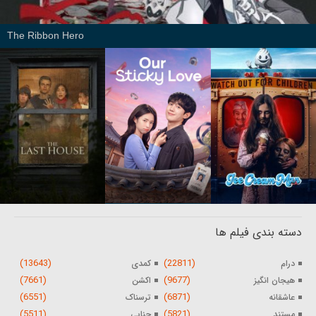
The Ribbon Hero
دسته بندی فیلم ها
(13643)
(22811)
درام
کمدی
(7661)
(9677)
هیجان انگیز
اکشن
(6551)
(6871)
عاشقانه
ترسناک
(5511)
(5821)
مستند
جنایی