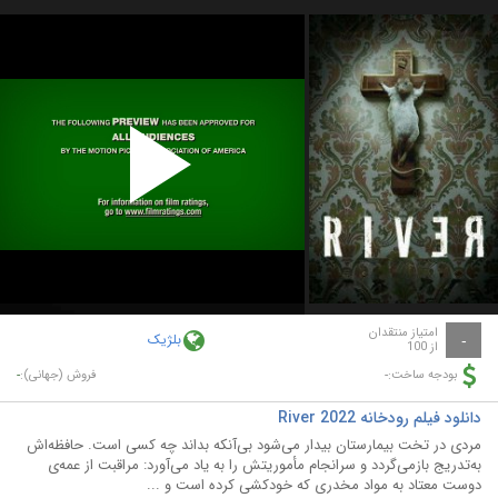
Play
Video
امتیاز منتقدان
بلژیک
-
از 100
-
-
بودجه ساخت:
فروش (جهانی):
دانلود فیلم رودخانه River 2022
مردی در تخت بیمارستان بیدار می‌شود بی‌آنکه بداند چه کسی است. حافظه‌اش
به‌تدریج بازمی‌گردد و سرانجام مأموریتش را به یاد می‌آورد: مراقبت از عمه‌ی
دوست معتاد به مواد مخدری که خودکشی کرده است و ...