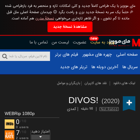
مای موویز با یک طراحی کاملاً جدید و کلی امکانات تازه و منحصر به فرد بازطراحی شده
🎉 حتماً یک سر به نسخهٔ جدید بزن و راحت بگرد 😊 چیدمان صفحهٔ اصلی مثل قبل
مانده تا گم نشوی ، و اگر ظاهر تازه‌تری می‌خواهی
نسخهٔ مدرن
هم آماده است.
مشاهدهٔ نسخهٔ جدید
new
ورود به سایت
عضویت
لیست من
تماس با ما
صفحه اصلی
چهره های مشهور
فیلم های برتر
سریال ها
آخرین دوبله ها
تریلر های جدید
لینک های دانلود
نقد های کاربران
بازیگران و عوامل
DIVOS!
(2020)
کمدی
98 دقیقه
Not Rated
WEBRip 1080p
0
/10
0 users
امتیاز دهید
7
/10
2 users