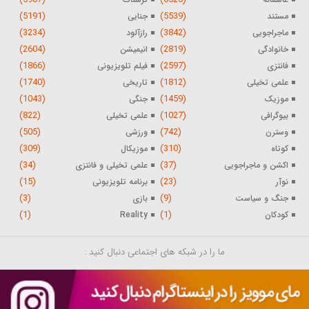
(5191)
(5539)
مستند
جنایی
(3234)
(3842)
ماجراجویی
رازآلود
(2604)
(2819)
خانوادگی
انیمیشن
(1866)
(2597)
فانتزی
فیلم تلویزیونی
(1740)
(1812)
علمی تخیلی
تاریخی
(1043)
(1459)
موزیک
جنگی
(822)
(1027)
بیوگرافی
علمی تخیلی
(505)
(742)
وسترن
ورزشی
(309)
(310)
کوتاه
موزیکال
(34)
(37)
اکشن و ماجراجویی
علمی تخیلی و فانتزی
(15)
(23)
نوآر
برنامه تلویزیونی
(3)
(9)
جنگ و سیاست
بازی
(1)
(1)
کودکان
Reality
ما را در شبکه های اجتماعی دنبال کنید :