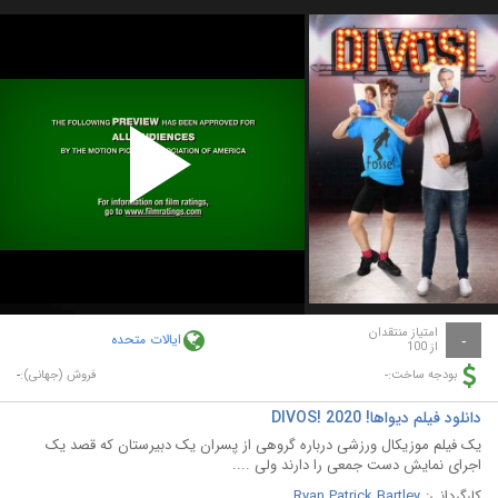
Play
Video
امتیاز منتقدان
ایالات متحده
-
از 100
-
-
بودجه ساخت:
فروش (جهانی):
دانلود فیلم دیواها! DIVOS! 2020
یک فیلم موزیکال ورزشی درباره گروهی از پسران یک دبیرستان که قصد یک
اجرای نمایش دست جمعی را دارند ولی ....
کارگردانی:
Ryan Patrick Bartley