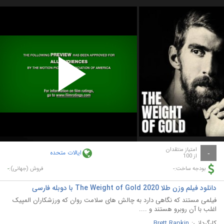
Play
Video
امتیاز منتقدان
ایالات متحده
-
از 100
-
-
بودجه ساخت:
فروش (جهانی):
دانلود فیلم وزن طلا The Weight of Gold 2020 با دوبله فارسی
فیلمی مستند که نگاهی دارد به چالش های سلامت روان که ورزشکاران المپیک
اغلب با آن روبرو هستند و ....
کارگردانی:
Brett Rapkin