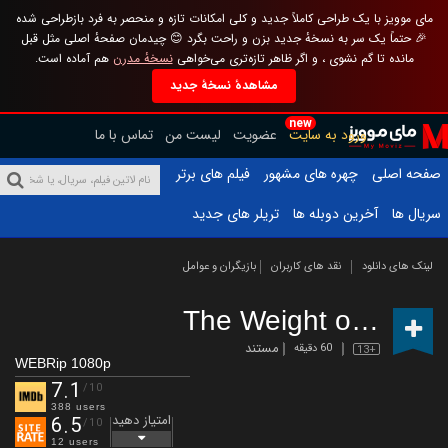
مای موویز با یک طراحی کاملاً جدید و کلی امکانات تازه و منحصر به فرد بازطراحی شده
🎉 حتماً یک سر به نسخهٔ جدید بزن و راحت بگرد 😊 چیدمان صفحهٔ اصلی مثل قبل
مانده تا گم نشوی ، و اگر ظاهر تازه‌تری می‌خواهی
نسخهٔ مدرن
هم آماده است.
مشاهدهٔ نسخهٔ جدید
new
ورود به سایت
عضویت
لیست من
تماس با ما
صفحه اصلی
چهره های مشهور
فیلم های برتر
سریال ها
آخرین دوبله ها
تریلر های جدید
لینک های دانلود
نقد های کاربران
بازیگران و عوامل
The Weight of Gold
(
مستند
60 دقیقه
13+
WEBRip 1080p
7.1
/10
388 users
امتیاز دهید
6.5
/10
12 users