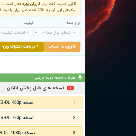
🔒 این قابلیت فقط برای
کاربران ویژه
لینک‌های این فیلم با CDN اختصاصی ایران را ثبت کنید و دقایقی بعد به لینک سوم آن دسترسی خواهید داشت
نوع صدا:
کیفیت:
🔒 ورود به حساب
⭐ دریافت اشتراک ویژه
همراه با نسخه دوبله فارسی
نسخه های قابل پخش آنلاین
1
نسخه WEB-DL 480p
2
نسخه WEB-DL 720p
3
نسخه WEB-DL 1080p