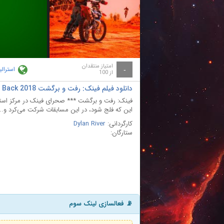
ay
deo
امتیاز منتقدان
استرالی
-
از 100
دانلود فیلم فینک: رفت و برگشت Finke: There and Back 2018 با دوبله فارسی
فینک: رفت و برگشت *** صحرای فینک در مرکز استر
این که فلج شود، در این مسابقات شرکت می‌کرد و...
کارگردانی:
Dylan River
ستارگان:
📡 فعالسازی لینک سوم