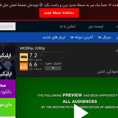
تازه و منحصر به فرد بازطراحی شده 🎉 حتماً یک سر به نسخهٔ جدید بزن و راحت بگرد 
مشاهدهٔ نسخهٔ جدید
تماس با ما
لیست من
تریلر های جدید
آخرین دوبله ها
سریال ها
ف
WEBRip 1080p
ب
7.2
/10
53 users
امتیاز دهید
6.6
/10
15 users
اکشن
,
خانوادگ