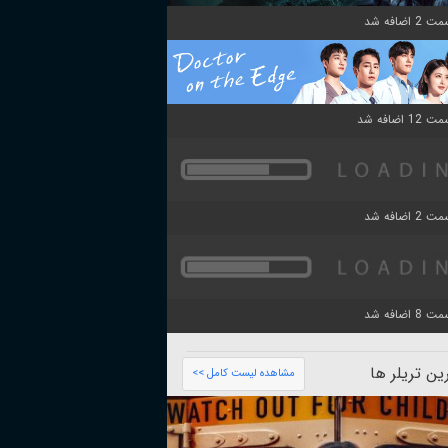
ن تریلر ها
مشاهده لیست کامل >>