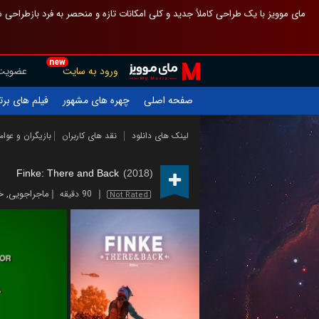
 چیدمان صفحهٔ اصلی مثل قبل مانده تا گم نشوی ، و اگر ظاهر تازه‌تری می‌خواهی
new
عضویت
ورود به سایت
یلم های برتر
چهره های مشهور
صفحه اصلی
ازیگران و عوامل
نقد های کاربران
لینک های دانلود
Finke: There and Back
(2018)
ی
,
ماجراجویی
90 دقیقه
Not Rated