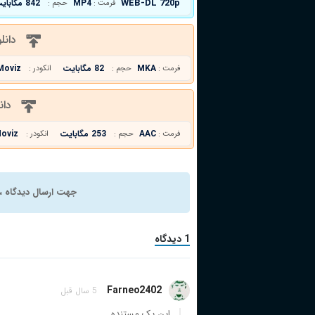
WEB-DL 720p
MP4
842 مگابایت
فرمت :
حجم :
دانل
MKA
82 مگابایت
Moviz
فرمت :
حجم :
انکودر :
دان
AAC
253 مگابایت
oviz
فرمت :
حجم :
انکودر :
جهت ارسال دیدگاه ، 
1 دیدگاه
Farneo2402
5 سال قبل
این یک مستنده