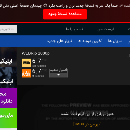
تازه و منحصر به فرد بازطراحی شده 🎉 حتماً یک سر به نسخهٔ جدید بزن و راحت بگرد 
مشاهدهٔ نسخهٔ جدید
تماس با ما
لیست من
تریلر های جدید
آخرین دوبله ها
سریال ها
ف
WEBRip 1080p
ب
6.7
/10
48 users
امتیاز دهید
6.7
/10
9 users
هنوز تریلری از این فیلم ثبت نشده
[ بررسی در IMDB ]