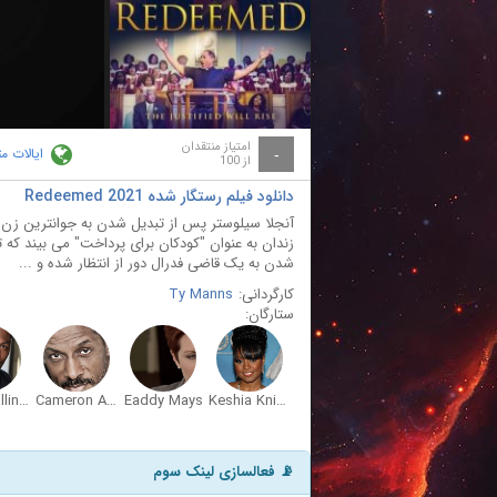
امتیاز منتقدان
ایالات م
-
از 100
دانلود فیلم رستگار شده Redeemed 2021
آنجلا سیلوستر پس از تبدیل شدن به جوانترین زن ق
زندان به عنوان "کودکان برای پرداخت" می بیند که 
شدن به یک قاضی فدرال دور از انتظار شده و ...
کارگردانی:
Ty Manns
ستارگان:
T.C. Stallings
Cameron Arnett
Eaddy Mays
Keshia Knight Pulliam
📡 فعالسازی لینک سوم