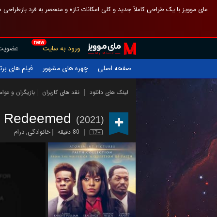
 چیدمان صفحهٔ اصلی مثل قبل مانده تا گم نشوی ، و اگر ظاهر تازه‌تری می‌خواهی
new
عضویت
ورود به سایت
یلم های برتر
چهره های مشهور
صفحه اصلی
ازیگران و عوامل
نقد های کاربران
لینک های دانلود
Redeemed
(2021)
درام
,
خانوادگی
80 دقیقه
17+