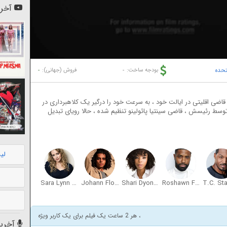
آخری
تحده
-
-
بودجه ساخت:
فروش (جهانی):
اضی اقلیتی در ایالت خود ، به سرعت خود را درگیر یک کلاهبرداری در
توسط رئیسش ، قاضی سینتیا پائولینو تنظیم شده ، حالا رویای تبدیل
لی
Sara Lynn Herman
Johann Flores
Shari Dyon Perry
Roshawn Franklin
، هر 2 ساعت یک فیلم برای یک کاربر ویژه
آخرین