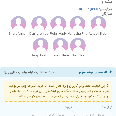
میکند و ....
کارگردانی:
Rako Prijanto
ستارگان:
Shara Virrisya
Denira Wiraguna
Refal Hady
Vanesha Prescilla
Adipati Dolken
Beby Tsabina
Rendi Jhon
Sari Nila
📡 فعالسازی لینک سوم
، هر 2 ساعت یک فیلم برای یک کاربر ویژه
🔒 این قابلیت فقط برای
کاربران ویژه
فعال است. با خرید اشتراک ویژه می‌توانید
هر 2 ساعت یک‌بار درخواست همگام‌سازی لینک‌های این فیلم با CDN اختصاصی
ایران را ثبت کنید و دقایقی بعد به لینک سوم آن دسترسی خواهید داشت
نوع صدا:
کیفیت: