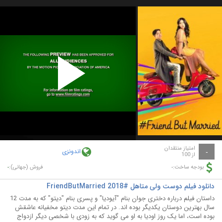
Play
Video
امتیاز منتقدان
اندونزی
-
از 100
-
-
بودجه ساخت:
فروش (جهانی):
دانلود فیلم دوست ولی متاهل #FriendButMarried 2018
داستان فیلم درباره دختری جوان بنام "آیودیا" و پسری بنام "دیتو" که به مدت 12
سال بهترین دوستان یکدیگر بوده اند. در تمام این مدت دیتو مخفیانه عاشقش
بوده است، اما یک روز اودیا به او می گوید که به زودی با شخصی دیگر ازدواج