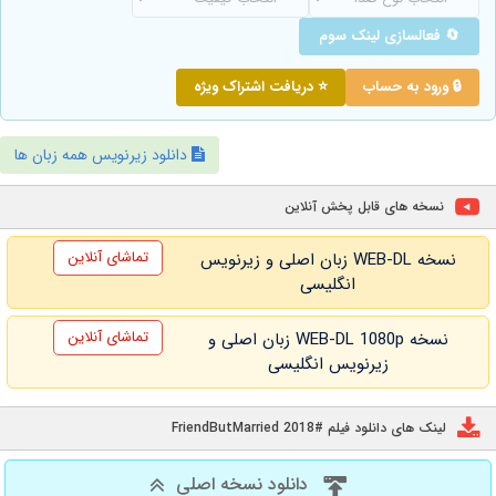
🔄 فعالسازی لینک سوم
🔒 ورود به حساب
⭐ دریافت اشتراک ویژه
دانلود زیرنویس همه زبان ها
نسخه های قابل پخش آنلاین
تماشای آنلاین
نسخه WEB-DL زبان اصلی و زیرنویس
انگلیسی
تماشای آنلاین
نسخه WEB-DL 1080p زبان اصلی و
زیرنویس انگلیسی
لینک های دانلود فیلم #FriendButMarried 2018
دانلود نسخه اصلی