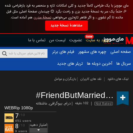
مای موویز با یک طراحی کاملاً جدید و کلی امکانات تازه و منحصر به فرد بازطراحی شده
🎉 حتماً یک سر به نسخهٔ جدید بزن و راحت بگرد 😊 چیدمان صفحهٔ اصلی مثل قبل
مانده تا گم نشوی ، و اگر ظاهر تازه‌تری می‌خواهی
نسخهٔ مدرن
هم آماده است.
مشاهدهٔ نسخهٔ جدید
new
ورود به سایت
عضویت
لیست من
تماس با ما
صفحه اصلی
چهره های مشهور
فیلم های برتر
سریال ها
آخرین دوبله ها
تریلر های جدید
لینک های دانلود
نقد های کاربران
بازیگران و عوامل
#FriendButMarried
(2018)
درام
,
بیوگرافی
,
عاشقانه
102 دقیقه
Not Rated
WEBRip 1080p
7
/10
451 users
امتیاز دهید
8
/10
9 users