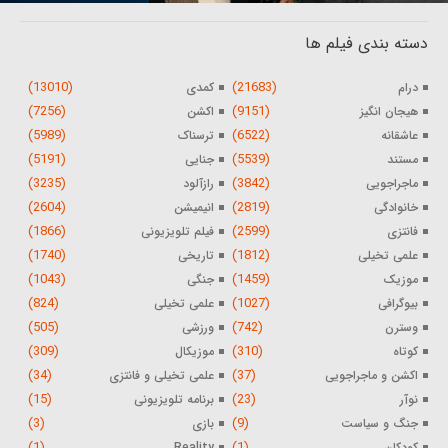
دسته بندی فیلم ها
(13010)
(21683)
درام
کمدی
(7256)
(9151)
هیجان انگیز
اکشن
(5989)
(6522)
عاشقانه
ترسناک
(5191)
(5539)
مستند
جنایی
(3235)
(3842)
ماجراجویی
رازآلود
(2604)
(2819)
خانوادگی
انیمیشن
(1866)
(2599)
فانتزی
فیلم تلویزیونی
(1740)
(1812)
علمی تخیلی
تاریخی
(1043)
(1459)
موزیک
جنگی
(824)
(1027)
بیوگرافی
علمی تخیلی
(505)
(742)
وسترن
ورزشی
(309)
(310)
کوتاه
موزیکال
(34)
(37)
اکشن و ماجراجویی
علمی تخیلی و فانتزی
(15)
(23)
نوآر
برنامه تلویزیونی
(3)
(9)
جنگ و سیاست
بازی
(1)
(1)
کودکان
Reality