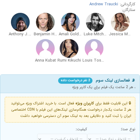
کارگردانی:
Andrew Traucki
ستارگان:
Anthony J. Sharpe
Benjamin Hoetjes
Amali Golden
Luke Mitchell
Jessica McNamee
Anna Kubat
Rumi Kikuchi
Louis Toshio Okada
📡 فعالسازی لینک سوم
2 نفر درخواست داده
، هر 2 ساعت یک فیلم برای یک کاربر ویژه
🔒 این قابلیت فقط برای
کاربران ویژه
فعال است. با خرید اشتراک ویژه می‌توانید
هر 2 ساعت یک‌بار درخواست همگام‌سازی لینک‌های این فیلم با CDN اختصاصی
ایران را ثبت کنید و دقایقی بعد به لینک سوم آن دسترسی خواهید داشت
نوع صدا:
کیفیت: