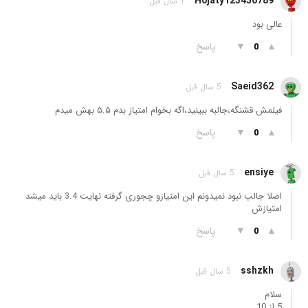
Hojaty123456789
1 سال قبل
عالی بود
▲
▼
پاسخ
0
Saeid362
5 سال قبل
فیلمش قشنگه،جالبه ببینید،اگه بخوام امتیاز بدم ۵.۵ بهش میدم
▲
▼
پاسخ
0
ensiye
5 سال قبل
اصلا جالب نبود نمیدونم این امتیازو چجوری گرفته نهایت 3.4 باید میشد
امتیازش
▲
▼
پاسخ
0
sshzkh
5 سال قبل
سلام
5 از 10