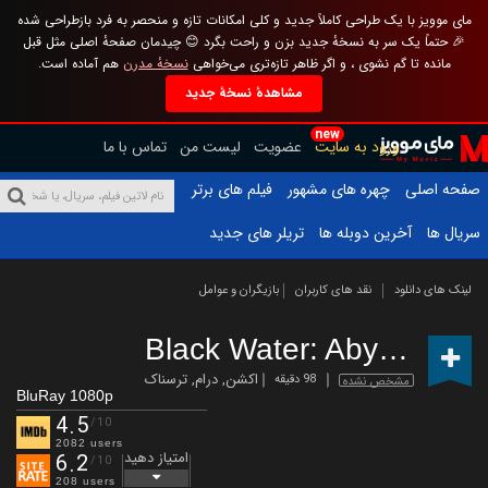
مای موویز با یک طراحی کاملاً جدید و کلی امکانات تازه و منحصر به فرد بازطراحی شده
🎉 حتماً یک سر به نسخهٔ جدید بزن و راحت بگرد 😊 چیدمان صفحهٔ اصلی مثل قبل
مانده تا گم نشوی ، و اگر ظاهر تازه‌تری می‌خواهی
نسخهٔ مدرن
هم آماده است.
مشاهدهٔ نسخهٔ جدید
new
ورود به سایت
عضویت
لیست من
تماس با ما
صفحه اصلی
چهره های مشهور
فیلم های برتر
سریال ها
آخرین دوبله ها
تریلر های جدید
لینک های دانلود
نقد های کاربران
بازیگران و عوامل
Black Water: Abyss
(2020)
اکشن
,
درام
,
ترسناک
98 دقیقه
مشخص نشده
BluRay 1080p
4.5
/10
2082 users
امتیاز دهید
6.2
/10
208 users