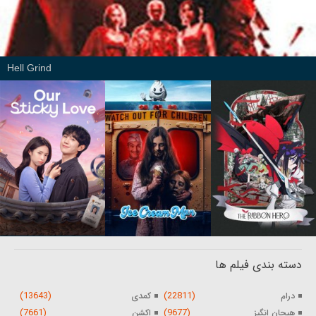
Hell Grind
دسته بندی فیلم ها
(13643)
(22811)
درام
کمدی
(7661)
(9677)
هیجان انگیز
اکشن