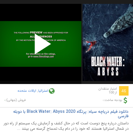
Play
Video
امتیاز منتقدان
استرالیا
,
ایالات متحده
46
از 100
-
-
بودجه ساخت:
فروش (جهانی):
دانلود فیلم دریاچه سیاه: پرتگاه Black Water: Abyss 2020 با دوبله
فارسی
داستان درباره پنج دوست است که در حال کشف و آزمایش یک سیستم از راه دور
در شمال استرالیا هستند که خود را در دام یک تمساح گرسنه می بینند ...