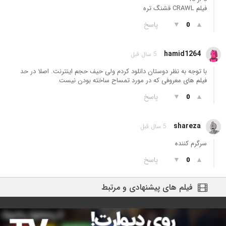
فیلم CRAWL قشنگ تره
▲
▼
پاسخ
0
hamid1264
5 سال قبل
با توجه به نظر دوستان دانلود کردم ولی حیف حجم اینترنت. اصلا در حد
فیلم های معروفی که در مورد تمساح ساخته بودن نیست
▲
▼
پاسخ
0
shareza
5 سال قبل
سرگرم کننده
▲
▼
پاسخ
0
فیلم های پیشنهادی و مرتبط