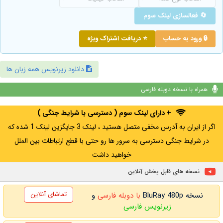
🔄 فعالسازی لینک سوم
🔒 ورود به حساب
⭐ دریافت اشتراک ویژه
دانلود زیرنویس همه زبان ها
همراه با نسخه دوبله فارسی
+ دارای لینک سوم ( دسترسی با شرایط جنگی )
اگر از ایران به آدرس مخفی متصل هستید ، لینک 3 جایگزین لینک 1 شده که
در شرایط جنگی دسترسی به سرور ها رو حتی با قطع ارتباطات بین الملل
خواهید داشت
نسخه های قابل پخش آنلاین
تماشای آنلاین
نسخه BluRay 480p
با دوبله فارسی
و
زیرنویس فارسی