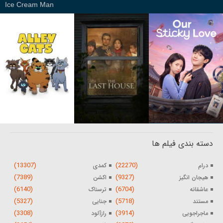
Ice Cream Man
دسته بندی فیلم ها
(13307)
(22270)
درام
کمدی
(7389)
(9327)
هیجان انگیز
اکشن
(6140)
(6704)
عاشقانه
ترسناک
(5327)
(5718)
مستند
جنایی
(3308)
(3914)
ماجراجویی
رازآلود