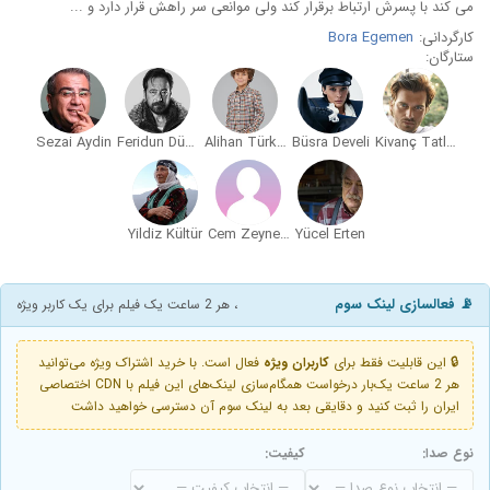
می کند با پسرش ارتباط برقرار کند ولی موانعی سر راهش قرار دارد و ...
کارگردانی:
Bora Egemen
ستارگان:
Sezai Aydin
Feridun Düzagaç
Alihan Türkdemir
Büsra Develi
Kivanç Tatlitug
Yildiz Kültür
Cem Zeynel Kiliç
Yücel Erten
📡 فعالسازی لینک سوم
، هر 2 ساعت یک فیلم برای یک کاربر ویژه
🔒 این قابلیت فقط برای
کاربران ویژه
فعال است. با خرید اشتراک ویژه می‌توانید
هر 2 ساعت یک‌بار درخواست همگام‌سازی لینک‌های این فیلم با CDN اختصاصی
ایران را ثبت کنید و دقایقی بعد به لینک سوم آن دسترسی خواهید داشت
نوع صدا:
کیفیت: