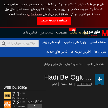
مای موویز با یک طراحی کاملاً جدید و کلی امکانات تازه و منحصر به فرد بازطراحی شده
🎉 حتماً یک سر به نسخهٔ جدید بزن و راحت بگرد 😊 چیدمان صفحهٔ اصلی مثل قبل
مانده تا گم نشوی ، و اگر ظاهر تازه‌تری می‌خواهی
نسخهٔ مدرن
هم آماده است.
مشاهدهٔ نسخهٔ جدید
new
ورود به سایت
عضویت
لیست من
تماس با ما
صفحه اصلی
چهره های مشهور
فیلم های برتر
سریال ها
آخرین دوبله ها
تریلر های جدید
لینک های دانلود
نقد های کاربران
بازیگران و عوامل
Hadi Be Oglum
(2018)
درام
112 دقیقه
Not Rated
WEB-DL 1080p
7.1
/10
2786 users
امتیاز دهید
7.2
/10
170 users