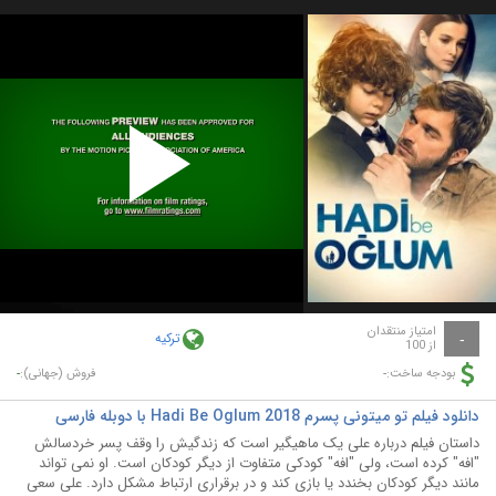
Play
Video
امتیاز منتقدان
ترکیه
-
از 100
-
-
بودجه ساخت:
فروش (جهانی):
دانلود فیلم تو میتونی پسرم Hadi Be Oglum 2018 با دوبله فارسی
داستان فیلم درباره علی یک ماهیگیر است که زندگیش را وقف پسر خردسالش
"افه" کرده است، ولی "افه" کودکی متفاوت از دیگر کودکان است. او نمی تواند
مانند دیگر کودکان بخندد یا بازی کند و در برقراری ارتباط مشکل دارد. علی سعی