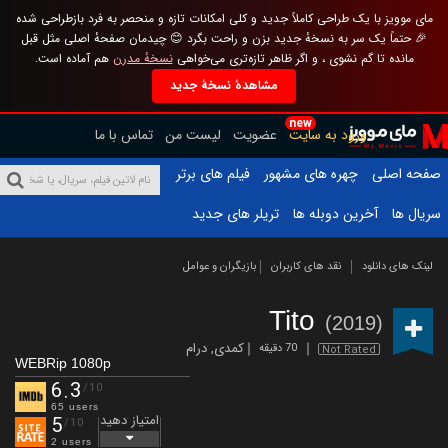
مای موویز با یک طراحی کاملاً جدید و کلی امکانات تازه و منحصر به فرد بازطراحی شده
🎉 حتماً یک سر به نسخهٔ جدید بزن و راحت بگرد 😊 چیدمان صفحهٔ اصلی مثل قبل
مانده تا گم نشوی ، و اگر ظاهر تازه‌تری می‌خواهی
نسخهٔ مدرن
هم آماده است.
مشاهدهٔ نسخهٔ جدید
new
ورود به سایت
عضویت
لیست من
تماس با ما
صفحه اصلی
چهره های مشهور
فیلم های برتر
سریال ها
آخرین دوبله ها
تریلر های جدید
لینک های دانلود
نقد های کاربران
بازیگران و عوامل
Tito
(2019)
کمدی
,
درام
70 دقیقه
Not Rated
WEBRip 1080p
6.3
/10
65 users
امتیاز دهید
5
/10
2 users