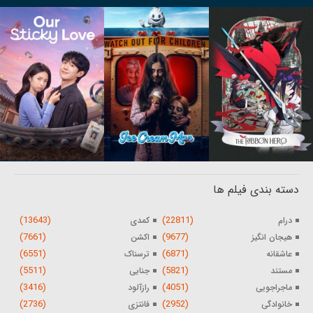
دسته بندی فیلم ها
(13643)
(22811)
درام
کمدی
(7661)
(9677)
هیجان انگیز
اکشن
(6551)
(6871)
عاشقانه
ترسناک
(5511)
(5821)
مستند
جنایی
(3416)
(4051)
ماجراجویی
رازآلود
(2736)
(2952)
خانوادگی
فانتزی