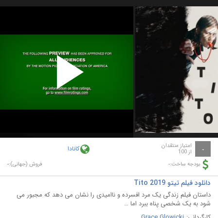
Play
Video
امتیاز منتقدان
کانادا
-
از 100
-
-
بودجه ساخت:
فروش (جهانی):
دانلود فیلم تیتو Tito 2019
داستان فیلم زندگی یک مرد افسرده و ناامیدی را نشان می دهد که مجبور می
شود به یک شخصی پناه ببرد اما …
کارگردانی:
Grace Glowicki