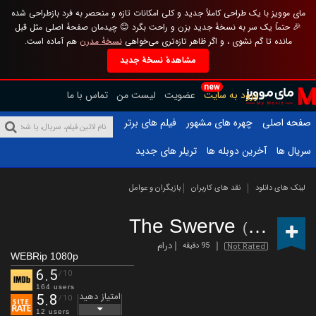
مای موویز با یک طراحی کاملاً جدید و کلی امکانات تازه و منحصر به فرد بازطراحی شده
🎉 حتماً یک سر به نسخهٔ جدید بزن و راحت بگرد 😊 چیدمان صفحهٔ اصلی مثل قبل
مانده تا گم نشوی ، و اگر ظاهر تازه‌تری می‌خواهی
نسخهٔ مدرن
هم آماده است.
مشاهدهٔ نسخهٔ جدید
new
ورود به سایت
عضویت
لیست من
تماس با ما
صفحه اصلی
چهره های مشهور
فیلم های برتر
سریال ها
آخرین دوبله ها
تریلر های جدید
لینک های دانلود
نقد های کاربران
بازیگران و عوامل
The Swerve
(2019)
درام
95 دقیقه
Not Rated
WEBRip 1080p
6.5
/10
164 users
امتیاز دهید
5.8
/10
12 users