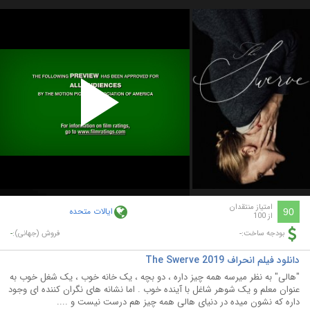
Play
Video
امتیاز منتقدان
ایالات متحده
90
از 100
-
-
بودجه ساخت:
فروش (جهانی):
دانلود فیلم انحراف The Swerve 2019
"هالی" به نظر میرسه همه چیز داره ، دو بچه ، یک خانه خوب ، یک شغل خوب به
عنوان معلم و یک شوهر شاغل با آینده خوب . اما نشانه های نگران کننده ای وجود
داره که نشون میده در دنیای هالی همه چیز هم درست نیست و ....