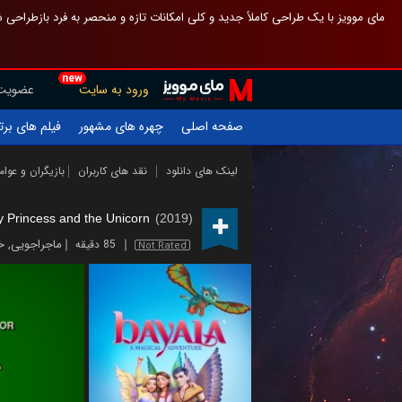
 چیدمان صفحهٔ اصلی مثل قبل مانده تا گم نشوی ، و اگر ظاهر تازه‌تری می‌خواهی
new
عضویت
ورود به سایت
یلم های برتر
چهره های مشهور
صفحه اصلی
ازیگران و عوامل
نقد های کاربران
لینک های دانلود
y Princess and the Unicorn
(2019)
ی
,
ماجراجویی
85 دقیقه
Not Rated