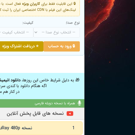
🔒 این قابلیت فقط برای
کاربران ویژه
لینک‌های این فیلم با CDN اختصاصی ایران را ثبت کنید و دقایقی بعد به لینک سوم آن دسترسی خواهید داشت
نوع صدا:
کیفیت:
🔒 ورود به حساب
⭐ دریافت اشتراک ویژه
🎁 به دلیل شرایط خاص این روزها،
دانلود انیمی
اگه هنگام دانلود با کندی سر
در کنار هم م
همراه با نسخه دوبله فارسی
نسخه های قابل پخش آنلاین
1
نسخه BluRay 480p