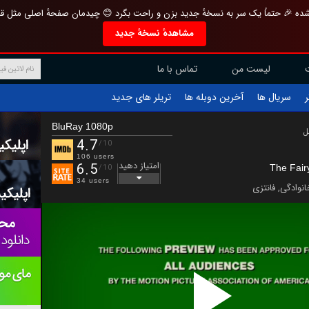
تازه و منحصر به فرد بازطراحی شده 🎉 حتماً یک سر به نسخهٔ جدید بزن و راحت بگرد 
مشاهدهٔ نسخهٔ جدید
تماس با ما
لیست من
تریلر های جدید
آخرین دوبله ها
سریال ها
ف
BluRay 1080p
ب
4.7
/10
106 users
امتیاز دهید
6.5
The Fair
/10
34 users
فانتزی
,
خانوادگ