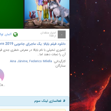
ay
deo
امتیاز منتقدان
آلمان
,
لوک
-
از 100
دانلود فیلم بایالا: یک ماجرای جادویی The Fairy Princess and the Unicorn 2019 با دوبله فارسی
کشوری تخیلی با نام بایالا در معرض خطری جدی قرار
آن را نجات دهند اما…
کارگردانی:
Federico Milella
,
Aina Järvine
ستارگان:
Kathryn Cahill
📡 فعالسازی لینک سوم