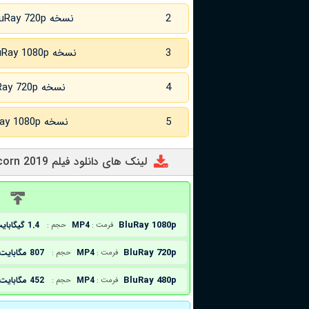
2
نسخه BluRay 720p
3
نسخه BluRay 1080p
4
نسخه BluRay 720p زبان اصلی
5
نسخه BluRay 1080p زبان اصلی
لینک های دانلود فیلم The Fairy Princess and the Unicorn 2019
د
BluRay 1080p
MP4
1.4 گیگابایت
فرمت :
حجم :
BluRay 720p
MP4
807 مگابایت
فرمت :
حجم :
BluRay 480p
MP4
452 مگابایت
فرمت :
حجم :