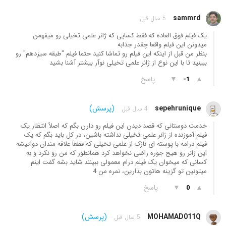
sammrd
5 سال قبل
یک فیلم فوق العاده که فقط کسایی که ژانر علمی تخیلی رو میفهمن
میدونن این فیلم واقعا چقدر جذابه
بنظر من قبل از اینکه این فیلم رو تماشا کنید حتما فیلم "طبقه سیزدهم" رو
ببینید تا با این نوع از ژانر علمی تخیلی نوآر بیشتر آشنا بشید
▲
▼
پاسخ
-1
sepehrunique
(پرسش)
4 سال قبل
خدمت دوستانی که قصد دیدن این فیلم رو دارن بگم که اصلاً انتظار یک
فیلم آموزنده از ژانر علمی-تخیلی نداشته باشین، در کل باید بگم که یک
فیلم درامه با پوسته ای نازک از علمی-تخیلی که قطعاً علاقه مندان دوآتیشه
این ژانر رو هیج جوره راضی نخواهد کرد همانطور که من رو نکرد و به
کسانی که میخوان یک فیلم درام معمولی ببینند شاید بشه گفت اینم
میتونین تو گزینه هاتون بذارین، نمره من 4
▲
▼
پاسخ
0
MOHAMAD011Q
(پرسش)
5 سال قبل