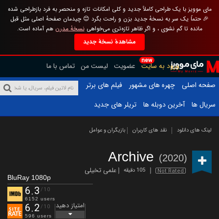
مای موویز با یک طراحی کاملاً جدید و کلی امکانات تازه و منحصر به فرد بازطراحی شده
🎉 حتماً یک سر به نسخهٔ جدید بزن و راحت بگرد 😊 چیدمان صفحهٔ اصلی مثل قبل
مانده تا گم نشوی ، و اگر ظاهر تازه‌تری می‌خواهی
نسخهٔ مدرن
هم آماده است.
مشاهدهٔ نسخهٔ جدید
new
ورود به سایت
عضویت
لیست من
تماس با ما
صفحه اصلی
چهره های مشهور
فیلم های برتر
سریال ها
آخرین دوبله ها
تریلر های جدید
لینک های دانلود
نقد های کاربران
بازیگران و عوامل
Archive
(2020)
علمی تخیلی
105 دقیقه
Not Rated
BluRay 1080p
6.3
/10
6152 users
امتیاز دهید
6.2
/10
596 users