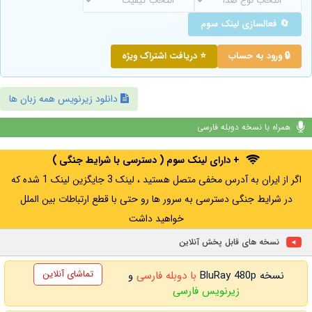
🔄 فعالسازی لینک سوم
🔒 ورود به حساب
⭐ دریافت اشتراک ویژه
دانلود زیرنویس همه زبان ها
همراه با نسخه دوبله فارسی
+ دارای لینک سوم ( دسترسی با شرایط جنگی )
اگر از ایران به آدرس مخفی متصل هستید ، لینک 3 جایگزین لینک 1 شده که
در شرایط جنگی دسترسی به سرور ها رو حتی با قطع ارتباطات بین الملل
خواهید داشت
نسخه های قابل پخش آنلاین
تماشای آنلاین
نسخه BluRay 480p
با دوبله فارسی
و
زیرنویس فارسی