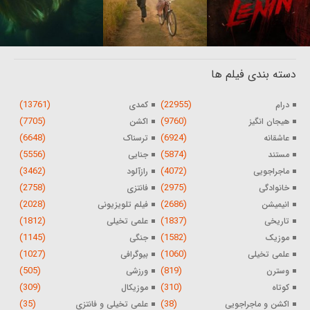
دسته بندی فیلم ها
(13761)
(22955)
درام
کمدی
(7705)
(9760)
هیجان انگیز
اکشن
(6648)
(6924)
عاشقانه
ترسناک
(5556)
(5874)
مستند
جنایی
(3462)
(4072)
ماجراجویی
رازآلود
(2758)
(2975)
خانوادگی
فانتزی
(2028)
(2686)
انیمیشن
فیلم تلویزیونی
(1812)
(1837)
تاریخی
علمی تخیلی
(1145)
(1582)
موزیک
جنگی
(1027)
(1060)
علمی تخیلی
بیوگرافی
(505)
(819)
وسترن
ورزشی
(309)
(310)
کوتاه
موزیکال
(35)
(38)
اکشن و ماجراجویی
علمی تخیلی و فانتزی