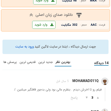
وارد شوید
MKA
98 مگابایت
فرمت :
حجم :
دانلود صدای زبان اصلی
وارد شوید
AAC
302 مگابایت
فرمت :
حجم :
جهت ارسال دیدگاه ، ابتدا در سایت لاگین کنید
ورود به سایت
بهترین نظر
جدید ترین
قدیمی ترین
پرسش ها
14 دیدگاه
MOHAMAD011Q
5 سال قبل
فیلم رو تا اخرش دیدم . بنظرم عالی بود ولی بدجور قافلگیر میشین :/
▲
▼
پاسخ
3