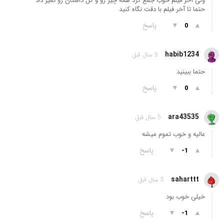
ولی آخر فیلم خوب جمع کرد همه چیز رو و کل داستان رو تغیر داد
حتما تا آخر فیلم با دقت نگاه کنید
▲
▼
پاسخ
0
habib1234
5 سال قبل
حتما ببینید
▲
▼
پاسخ
0
ara43535
5 سال قبل
عالیه و خوب تموم میشه
▲
▼
پاسخ
-1
saharttt
5 سال قبل
خیلی خوب بود
▲
▼
پاسخ
-1