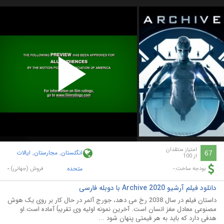
Play
Video
امتیاز منتقدان
انگلستان
,
مجارستان
,
ایالات
67
از 100
-
متحده
-
بودجه ساخت:
فروش (جهانی):
دانلود فیلم آرشیو Archive 2020 با دوبله فارسی
داستان فیلم در سال 2038 رخ می دهد، جورج آلمر در حال کار بر روی یک هوش
مصنوعی معادل مغز انسان است. آخرین نمونه اولیه وی تقریباً آماده است.او
هدفی دارد که باید به هر قیمتی پنهان شود ...