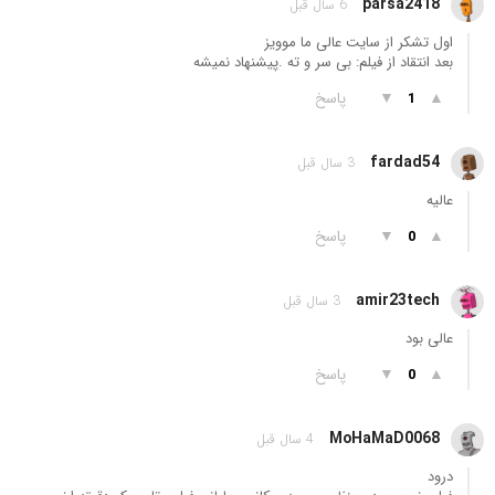
parsa2418
6 سال قبل
اول تشکر از سایت عالی ما موویز
بعد انتقاد از فیلم: بی سر و ته .پیشنهاد نمیشه
▲
▼
پاسخ
1
fardad54
3 سال قبل
عالیه
▲
▼
پاسخ
0
amir23tech
3 سال قبل
عالی بود
▲
▼
پاسخ
0
MoHaMaD0068
4 سال قبل
درود