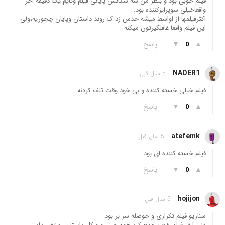
فیلم خوبی بود و بنظر من سه سکانس پایانی فیلم وتایم یک دقیقه اخر
واقعاخیلی سوپرایزکننده بود.
اکثرفیلمها از اواسط میشه حدس زد ک روند داستان وپایان چجوریه،ولی
این فیلم واقعا غافلگیرتون میکنه
▲
▼
پاسخ
0
NADER1
5 سال قبل
فیلم خیلی خسته کننده و بی خود وقت تلف کردنه
▲
▼
پاسخ
0
atefemk
5 سال قبل
فیلم خسته کننده ای بود
▲
▼
پاسخ
0
hojijon
5 سال قبل
سناریو فیلم تکراری و حوصله سر بر بود