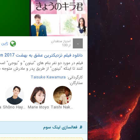
ay
deo
امتیاز منتقدان
ژاپن
-
از 100
دانلود فیلم نزديکترين عشق به بهشت Closest Love to Heaven 2017
فیلم در مورد دو نفر بنام های "نینون" و "یوجی" ا
کنند تا اینکه "نینون" از طریق پدر و مادرش متوجه
کارگردانی:
Taisuke Kawamura
ستارگان:
a
Shôno Hayama
Marie Iitoyo
Taishi Nakagawa
📡 فعالسازی لینک سوم