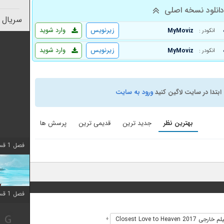
انلود نسخه اصلی
سریال 
زیرنویس
وارد شوید
MyMoviz
انکودر :
زیرنویس
وارد شوید
MyMoviz
انکودر :
ابتدا در سایت لاگین کنید
ورود به سایت
بهترین نظر
جدید ترین
قدیمی ترین
پرسش ها
فصل 1 قسمت 10 اضافه شد
فصل 1 قسمت 10 اضافه شد
 خارجی Closest Love to Heaven 2017
+