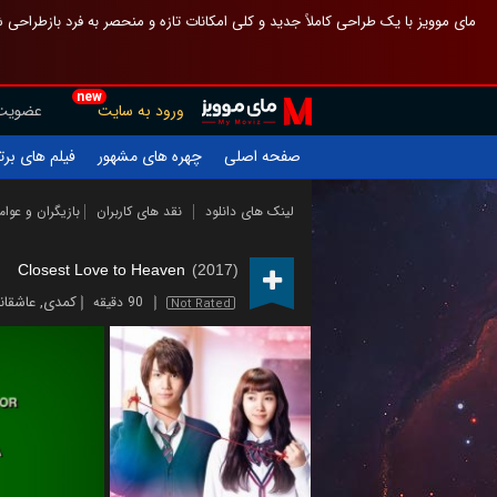
 چیدمان صفحهٔ اصلی مثل قبل مانده تا گم نشوی ، و اگر ظاهر تازه‌تری می‌خواهی
new
عضویت
ورود به سایت
یلم های برتر
چهره های مشهور
صفحه اصلی
ازیگران و عوامل
نقد های کاربران
لینک های دانلود
Closest Love to Heaven
(2017)
اشقانه
,
کمدی
90 دقیقه
Not Rated