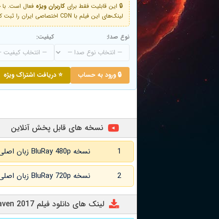
🔒 این قابلیت فقط برای
کاربران ویژه
لینک‌های این فیلم با CDN اختصاصی ایران را ثبت کنید و دقایقی بعد به لینک سوم آن دسترسی خواهید داشت
نوع صدا:
کیفیت:
🔒 ورود به حساب
⭐ دریافت اشتراک ویژه
نسخه های قابل پخش آنلاین
1
نسخه BluRay 480p زبان اصلی و
2
نسخه BluRay 720p زبان اصلی و
لینک های دانلود فیلم Closest Love to Heaven 2017