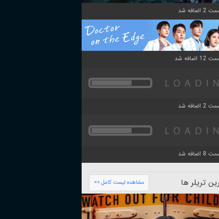
ن تریلر ها
مشاهده لیست کامل >>