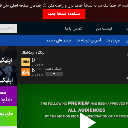
تازه و منحصر به فرد بازطراحی شده 🎉 حتماً یک سر به نسخهٔ جدید بزن و راحت بگرد 
مشاهدهٔ نسخهٔ جدید
تماس با ما
لیست من
تریلر های جدید
آخرین دوبله ها
سریال ها
ف
BluRay 720p
ب
0
/10
0 users
امتیاز دهید
6
/10
2 users
ع