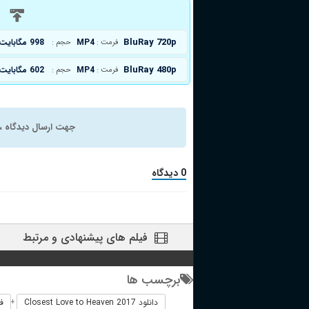
د
BluRay 720p
MP4
998 مگابایت
فرمت :
حجم :
BluRay 480p
MP4
602 مگابایت
فرمت :
حجم :
جهت ارسال دیدگاه ، 
0 دیدگاه
فیلم های پیشنهادی و مرتبط
برچسب ها
دانلود Closest Love to Heaven 2017
فیلم
+