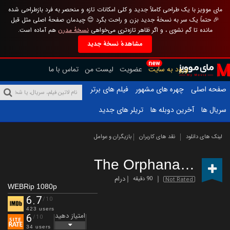
مای موویز با یک طراحی کاملاً جدید و کلی امکانات تازه و منحصر به فرد بازطراحی شده
🎉 حتماً یک سر به نسخهٔ جدید بزن و راحت بگرد 😊 چیدمان صفحهٔ اصلی مثل قبل
مانده تا گم نشوی ، و اگر ظاهر تازه‌تری می‌خواهی
نسخهٔ مدرن
هم آماده است.
مشاهدهٔ نسخهٔ جدید
new
ورود به سایت
عضویت
لیست من
تماس با ما
صفحه اصلی
چهره های مشهور
فیلم های برتر
سریال ها
آخرین دوبله ها
تریلر های جدید
لینک های دانلود
نقد های کاربران
بازیگران و عوامل
The Orphanage
(2019
درام
90 دقیقه
Not Rated
WEBRip 1080p
6.7
/10
423 users
امتیاز دهید
6
/10
34 users