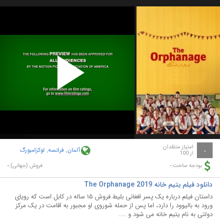
Play
Video
امتیاز منتقدان
آلمان
,
فرانسه
,
لوکزامبورگ
-
از 100
-
-
بودجه ساخت:
فروش (جهانی):
دانلود فیلم یتیم خانه The Orphanage 2019
داستان فیلم درباره یک پسر افغانی بلیط فروش ۱۵ ساله در کابل است که رویای
ورود به بالیوود را دارد، اما پس از حمله شوروی او مجبور به اقامت در یک مرکز
دولتی به نام یتیم خانه می شود و ....