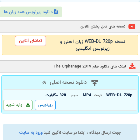
دانلود زیرنویس همه زبان ها
نسخه های قابل پخش آنلاین
تماشای آنلاین
نسخه WEB-DL 720p زبان اصلی و
زیرنویس انگلیسی
لینک های دانلود فیلم The Orphanage 2019
دانلود نسخه اصلی
WEB-DL 720p
MP4
828 مگابایت
فرمت :
حجم :
زیرنویس
وارد شوید
جهت ارسال دیدگاه ، ابتدا در سایت لاگین کنید
ورود به سایت