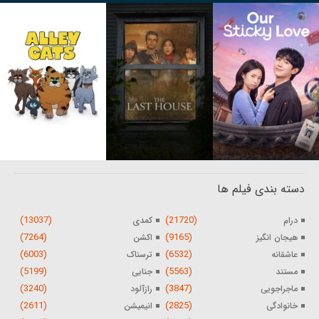
دسته بندی فیلم ها
(13037)
(21720)
درام
کمدی
(7264)
(9165)
هیجان انگیز
اکشن
(6003)
(6532)
عاشقانه
ترسناک
(5199)
(5563)
مستند
جنایی
(3240)
(3847)
ماجراجویی
رازآلود
(2611)
(2825)
خانوادگی
انیمیشن