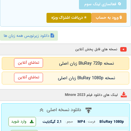
🔄 فعالسازی لینک سوم
🔒 ورود به حساب
⭐ دریافت اشتراک ویژه
دانلود زیرنویس همه زبان ها
نسخه های قابل پخش آنلاین
تماشای آنلاین
نسخه BluRay 720p زبان اصلی
تماشای آنلاین
نسخه BluRay 1080p زبان اصلی
لینک های دانلود فیلم Minore 2023
دانلود نسخه اصلی
وارد شوید
BluRay 1080p
MP4
2.1 گیگابایت
فرمت :
حجم :