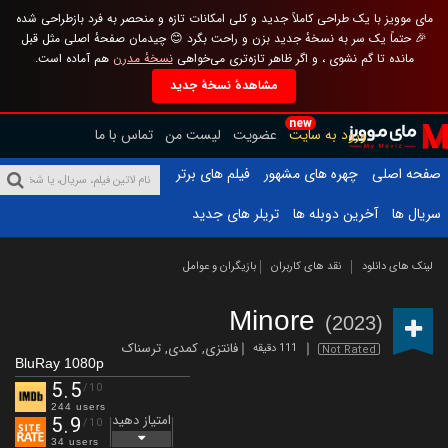
مای موویز با یک طراحی کاملاً جدید و کلی امکانات تازه و منحصر به فرد بازطراحی شده
🎉 حتماً یک سر به نسخهٔ جدید بزن و راحت بگرد 😊 چیدمان صفحهٔ اصلی مثل قبل
مانده تا گم نشوی ، و اگر ظاهر تازه‌تری می‌خواهی
نسخهٔ مدرن
هم آماده است.
مشاهدهٔ نسخهٔ جدید
new
ورود به سایت
عضویت
لیست من
تماس با ما
صفحه اصلی
چهره های مشهور
فیلم های برتر
سریال ها
آخرین دوبله ها
تریلر های جدید
لینک های دانلود
نقد های کاربران
بازیگران و عوامل
Minore
(2023)
فانتزی
,
کمدی
,
ترسناک
111 دقیقه
Not Rated
BluRay 1080p
5.5
/10
244 users
امتیاز دهید
5.9
/10
34 users