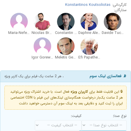
کارگردانی:
Konstantinos Koutsoliotas
ستارگان:
Maria-Nefeli Douka
Nicolas Bravos
Constantin Symsiris
Daphne Alexander
Davide Tucci
Igor Gorewicz
Meletis Georgiadis
Efi Papatheodorou
📡 فعالسازی لینک سوم
، هر 2 ساعت یک فیلم برای یک کاربر ویژه
🔒 این قابلیت فقط برای
کاربران ویژه
فعال است. با خرید اشتراک ویژه می‌توانید
هر 2 ساعت یک‌بار درخواست همگام‌سازی لینک‌های این فیلم با CDN اختصاصی
ایران را ثبت کنید و دقایقی بعد به لینک سوم آن دسترسی خواهید داشت
نوع صدا:
کیفیت: