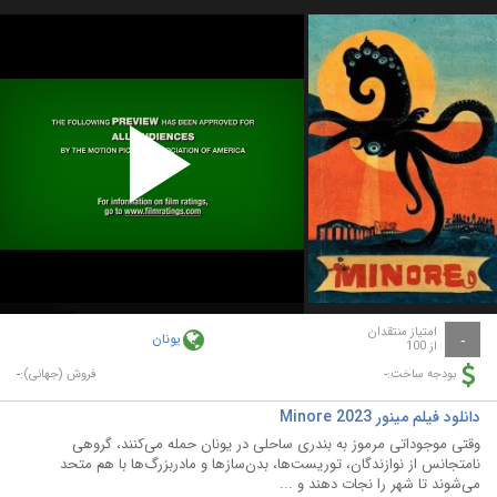
Play
Video
امتیاز منتقدان
یونان
-
از 100
-
-
بودجه ساخت:
فروش (جهانی):
دانلود فیلم مینور Minore 2023
وقتی موجوداتی مرموز به بندری ساحلی در یونان حمله می‌کنند، گروهی
نامتجانس از نوازندگان، توریست‌ها، بدن‌سازها و مادربزرگ‌ها با هم متحد
می‌شوند تا شهر را نجات دهند و ...