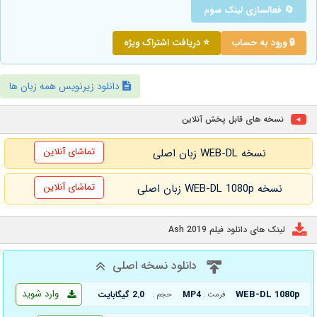
🔄 فعالسازی لینک سوم
🔒 ورود به حساب
⭐ دریافت اشتراک ویژه
دانلود زیرنویس همه زبان ها
نسخه های قابل پخش آنلاین
تماشای آنلاین
نسخه WEB-DL زبان اصلی
تماشای آنلاین
نسخه WEB-DL 1080p زبان اصلی
لینک های دانلود فیلم Ash 2019
دانلود نسخه اصلی
وارد شوید
WEB-DL 1080p
MP4
2.0 گیگابایت
فرمت :
حجم :