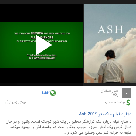
Play
Video
امتیاز منتقدان
کانادا
-
از 100
-
-
بودجه ساخت:
فروش (جهانی):
دانلود فیلم خاکستر Ash 2019
داستان فیلم درباره یک گزارشگر محلی در یک شهر کوچک است. وقتی او در حال
دنبال کردن یک آتش سوزی مهیب جنگل است که جامعه اش را تهدید میکند،
متهم به جرایم غیر قابل وصفی می شود و …