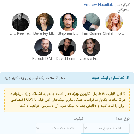
کارگردانی:
Andrew Huculiak
ستارگان:
Eric Keenleyside
Beverley Elliott
Stephen Lobo
Tim Guinee
Chelah Horsdal
Raresh DiMofte
David Lennon
Jessie Fraser
📡 فعالسازی لینک سوم
، هر 2 ساعت یک فیلم برای یک کاربر ویژه
🔒 این قابلیت فقط برای
کاربران ویژه
فعال است. با خرید اشتراک ویژه می‌توانید
هر 2 ساعت یک‌بار درخواست همگام‌سازی لینک‌های این فیلم با CDN اختصاصی
ایران را ثبت کنید و دقایقی بعد به لینک سوم آن دسترسی خواهید داشت
نوع صدا:
کیفیت: