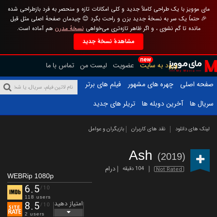
مای موویز با یک طراحی کاملاً جدید و کلی امکانات تازه و منحصر به فرد بازطراحی شده
🎉 حتماً یک سر به نسخهٔ جدید بزن و راحت بگرد 😊 چیدمان صفحهٔ اصلی مثل قبل
مانده تا گم نشوی ، و اگر ظاهر تازه‌تری می‌خواهی
نسخهٔ مدرن
هم آماده است.
مشاهدهٔ نسخهٔ جدید
new
ورود به سایت
عضویت
لیست من
تماس با ما
صفحه اصلی
چهره های مشهور
فیلم های برتر
سریال ها
آخرین دوبله ها
تریلر های جدید
لینک های دانلود
نقد های کاربران
بازیگران و عوامل
Ash
(2019)
درام
104 دقیقه
Not Rated
WEBRip 1080p
6.5
/10
118 users
امتیاز دهید
8.5
/10
2 users