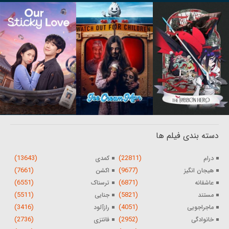
دسته بندی فیلم ها
(13643)
(22811)
درام
کمدی
(7661)
(9677)
هیجان انگیز
اکشن
(6551)
(6871)
عاشقانه
ترسناک
(5511)
(5821)
مستند
جنایی
(3416)
(4051)
ماجراجویی
رازآلود
(2736)
(2952)
خانوادگی
فانتزی