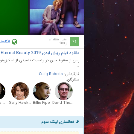
ay
deo
امتیاز منتقدان
انگلستا
71
از 100
دانلود فیلم زیبای ابدی Eternal Beauty 2019 با دوبله فارسی
پس از سقوط جین در وضعیت ناامیدی از اسکیزوفرنی ،
…
کارگردانی:
Craig Roberts
ستارگان:
Penelope Wilton
Sally Hawkins
Billie Piper
David Thewlis
📡 فعالسازی لینک سوم