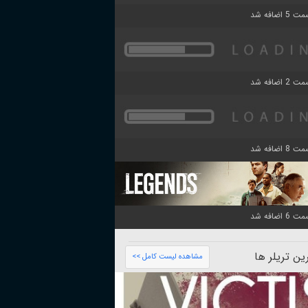
ن تریلر ها
مشاهده لیست کامل >>