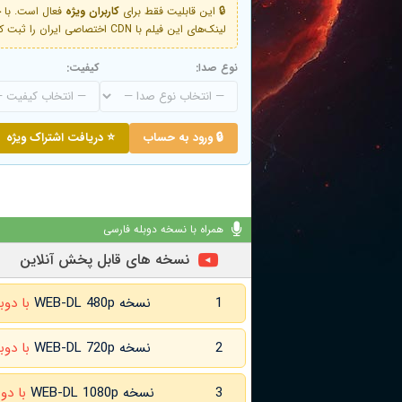
🔒 این قابلیت فقط برای
کاربران ویژه
لینک‌های این فیلم با CDN اختصاصی ایران را ثبت کنید و دقایقی بعد به لینک سوم آن دسترسی خواهید داشت
نوع صدا:
کیفیت:
🔒 ورود به حساب
⭐ دریافت اشتراک ویژه
همراه با نسخه دوبله فارسی
نسخه های قابل پخش آنلاین
1
نسخه WEB-DL 480p
با دوب
2
نسخه WEB-DL 720p
با دوب
3
نسخه WEB-DL 1080p
با دو