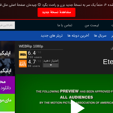
تازه و منحصر به فرد بازطراحی شده 🎉 حتماً یک سر به نسخهٔ جدید بزن و راحت بگرد 
مشاهدهٔ نسخهٔ جدید
تماس با ما
لیست من
تریلر های جدید
آخرین دوبله ها
سریال ها
ف
WEBRip 1080p
ب
6.4
/10
730 users
Et
امتیاز دهید
4.7
/10
88 users