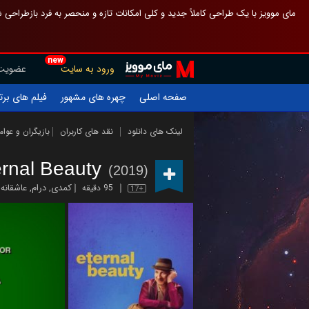
 چیدمان صفحهٔ اصلی مثل قبل مانده تا گم نشوی ، و اگر ظاهر تازه‌تری می‌خواهی
new
عضویت
ورود به سایت
یلم های برتر
چهره های مشهور
صفحه اصلی
ازیگران و عوامل
نقد های کاربران
لینک های دانلود
ernal Beauty
(2019)
عاشقانه
,
درام
,
کمدی
95 دقیقه
17+