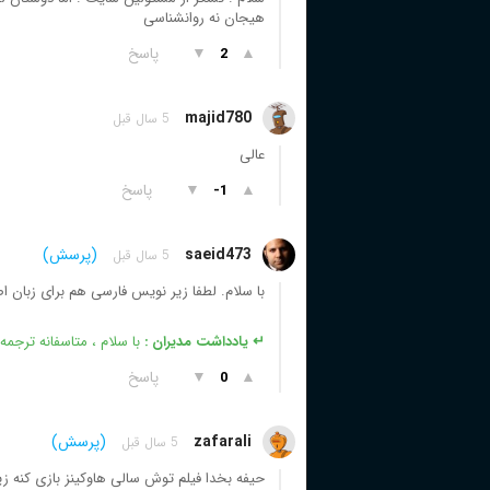
هیجان نه روانشناسی
▲
▼
پاسخ
2
majid780
5 سال قبل
عالی
▲
▼
پاسخ
-1
saeid473
(پرسش)
5 سال قبل
با سلام. لطفا زیر نویس فارسی هم برای زبان اص
↵ یادداشت مدیران :
با سلام ، متاسفانه ترجم
▲
▼
پاسخ
0
zafarali
(پرسش)
5 سال قبل
حیفه بخدا فیلم توش سالی هاوکینز بازی کنه ز