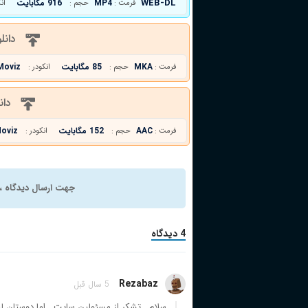
WEB-DL
MP4
916 مگابایت
فرمت :
حجم :
ان
دانل
MKA
85 مگابایت
Moviz
فرمت :
حجم :
انکودر :
دان
AAC
152 مگابایت
oviz
فرمت :
حجم :
انکودر :
جهت ارسال دیدگاه ، 
4 دیدگاه
Rezabaz
5 سال قبل
سلام . تشکر از مسئولین سایت . اما دوستان لطف