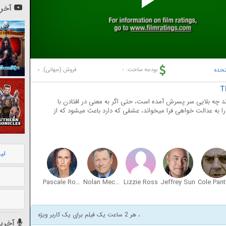
Pl
آخری
Vi
تحده
-
-
بودجه ساخت:
فروش (جهانی):
د چه بلایی سر پسرش آمده است، حتی اگر به معنی در افتادن با
 را به عدالت خواهی فرا میخواند، عشقی که دارد باعث میشود که از
لی
Pascale Roger-McKeever
Nolan Mecham
Lizzie Ross
Jeffrey Sun
Cole Pant
، هر 2 ساعت یک فیلم برای یک کاربر ویژه
آخرین