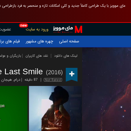
 چیدمان صفحهٔ اصلی مثل قبل مانده تا گم نشوی ، و اگر ظاهر تازه‌تری می‌خواهی
new
عضویت
ورود به سایت
یلم های برتر
چهره های مشهور
صفحه اصلی
ازیگران و عوامل
نقد های کاربران
لینک های دانلود
e Last Smile
(2016)
ن انگیز
,
درام
87 دقیقه
Not Rated