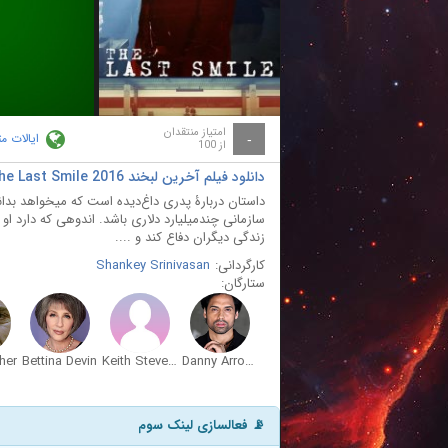
ay
deo
امتیاز منتقدان
ایالات م
-
از 100
دانلود فیلم آخرین لبخند The Last Smile 2016
داستان دربارۀ پدری داغ‌دیده است که میخواهد بدان
سازمانی چندمیلیارد دلاری باشد. اندوهی که دارد او
زندگی دیگران دفاع کند و ....
کارگردانی:
Shankey Srinivasan
ستارگان:
her
Bettina Devin
Keith Stevenson
Danny Arroyo
📡 فعالسازی لینک سوم