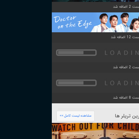
ن تریلر ها
مشاهده لیست کامل >>