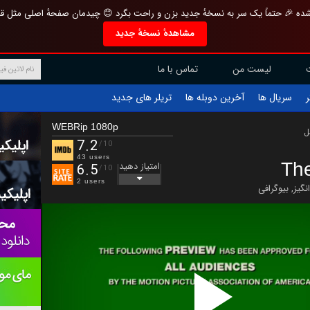
تازه و منحصر به فرد بازطراحی شده 🎉 حتماً یک سر به نسخهٔ جدید بزن و راحت بگرد 
مشاهدهٔ نسخهٔ جدید
تماس با ما
لیست من
تریلر های جدید
آخرین دوبله ها
سریال ها
ف
WEBRip 1080p
ب
7.2
/10
43 users
Th
امتیاز دهید
6.5
/10
2 users
بیوگرافی
,
هیجا