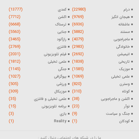
(13777)
(22980)
درام
کمدی
(7712)
(9769)
هیجان انگیز
اکشن
(6668)
(6936)
عاشقانه
ترسناک
(5563)
(5882)
مستند
جنایی
(3465)
(4079)
ماجراجویی
رازآلود
(2769)
(2983)
خانوادگی
فانتزی
(2031)
(2692)
انیمیشن
فیلم تلویزیونی
(1812)
(1838)
تاریخی
علمی تخیلی
(1145)
(1585)
موزیک
جنگی
(1027)
(1069)
علمی تخیلی
بیوگرافی
(505)
(820)
وسترن
ورزشی
(309)
(310)
کوتاه
موزیکال
(35)
(38)
اکشن و ماجراجویی
علمی تخیلی و فانتزی
(15)
(23)
نوآر
برنامه تلویزیونی
(3)
(9)
جنگ و سیاست
بازی
(1)
(1)
کودکان
Reality
ما را در شبکه های اجتماعی دنبال کنید :