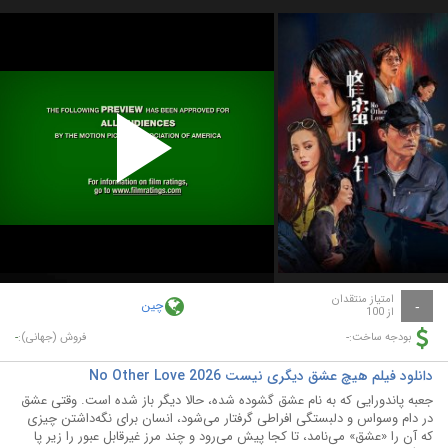
Play
Video
امتیاز منتقدان
چین
-
از 100
-
-
بودجه ساخت:
فروش (جهانی):
دانلود فیلم هیچ عشق دیگری نیست No Other Love 2026
جعبه پاندورایی که به نام عشق گشوده شده، حالا دیگر باز شده است. وقتی عشق
در دام وسواس و دلبستگی افراطی گرفتار می‌شود، انسان برای نگه‌داشتن چیزی
که آن را «عشق» می‌نامد، تا کجا پیش می‌رود و چند مرز غیرقابل عبور را زیر پا