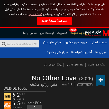
مای موویز با یک طراحی کاملاً جدید و کلی امکانات تازه و منحصر به فرد بازطراحی شده
🎉 حتماً یک سر به نسخهٔ جدید بزن و راحت بگرد 😊 چیدمان صفحهٔ اصلی مثل قبل
مانده تا گم نشوی ، و اگر ظاهر تازه‌تری می‌خواهی
نسخهٔ مدرن
هم آماده است.
مشاهدهٔ نسخهٔ جدید
new
ورود به سایت
عضویت
لیست من
تماس با ما
صفحه اصلی
چهره های مشهور
فیلم های برتر
سریال ها
آخرین دوبله ها
تریلر های جدید
لینک های دانلود
نقد های کاربران
بازیگران و عوامل
No Other Love
(2026)
جنایی
,
رازآلود
,
عاشقانه
119 دقیقه
Not Rated
WEB-DL 1080p
6.2
/10
72 users
امتیاز دهید
6.5
/10
2 users