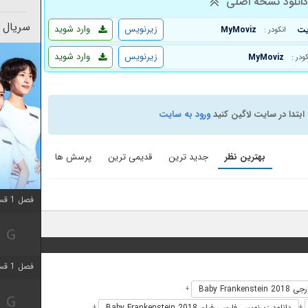
انلود نسخه اصلی
سریال 
زیرنویس
وارد شوید
MyMoviz
انکودر :
زیرنویس
وارد شوید
MyMoviz
کودر :
ابتدا در سایت لاگین کنید
ورود به سایت
بهترین نظر
جدید ترین
قدیمی ترین
پرسش ها
فصل 1 قسمت 12 اضافه شد
فصل 1 قسمت 2 اضافه شد
Baby Frankenst
+
دانلود زیرنویس فارسی فیلم Baby Frankenstein 2018
+
+