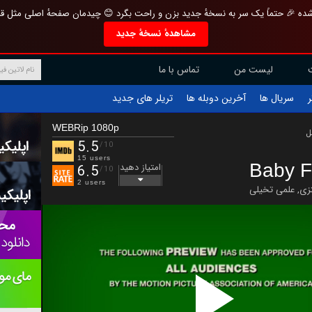
تازه و منحصر به فرد بازطراحی شده 🎉 حتماً یک سر به نسخهٔ جدید بزن و راحت بگرد 
مشاهدهٔ نسخهٔ جدید
تماس با ما
لیست من
تریلر های جدید
آخرین دوبله ها
سریال ها
ف
WEBRip 1080p
ب
5.5
/10
15 users
Baby F
امتیاز دهید
6.5
/10
2 users
علمی تخیلی
,
فان