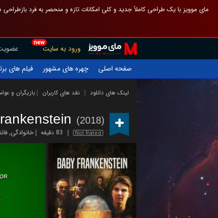
 چیدمان صفحهٔ اصلی مثل قبل مانده تا گم نشوی ، و اگر ظاهر تازه‌تری می‌خواهی
new
عضویت
ورود به سایت
یلم های برتر
چهره های مشهور
صفحه اصلی
ازیگران و عوامل
نقد های کاربران
لینک های دانلود
rankenstein
(2018)
تزی
,
خانوادگی
83 دقیقه
Not Rated