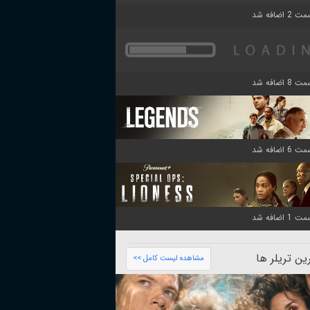
ن تریلر ها
مشاهده لیست کامل >>