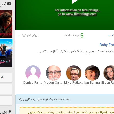
Pl
آخری
Vi
تحده
-
-
بودجه ساخت:
فروش (جهانی):
 است که دوستی عجیبی را با شخص ماشینی آغاز می کند و…
لی
Denise Pantoja
Mason Carver
Mike Rutkoski
Ian Barling
Eileen R
، هر 2 ساعت یک فیلم برای یک کاربر ویژه
آخرین
فعال است. با خرید اشتراک ویژه می‌توانید هر 2 ساعت یک‌بار درخواست همگام‌سازی