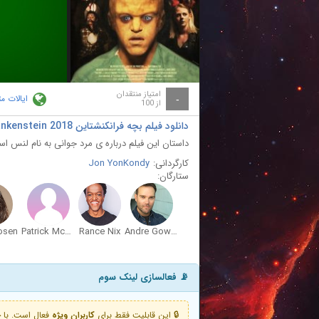
ay
deo
امتیاز منتقدان
ایالات م
-
از 100
دانلود فیلم بچه فرانکنشتاین Baby Frankenstein 2018
داستان این فیلم درباره ی مرد جوانی به نام لنس
کارگردانی:
Jon YonKondy
ستارگان:
osen
Patrick McCartney
Rance Nix
Andre Gower
📡 فعالسازی لینک سوم
🔒 این قابلیت فقط برای
کاربران ویژه