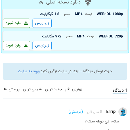
دانلود نسخه اصلی
WEB-DL 1080p
MP4
1.8 گیگابایت
فرمت :
حجم :
زیرنویس
وارد شوید
WEB-DL 720p
MP4
972 مگابایت
فرمت :
حجم :
زیرنویس
وارد شوید
جهت ارسال دیدگاه ، ابتدا در سایت لاگین کنید
ورود به سایت
بهترین نظر
جدید ترین
قدیمی ترین
پرسش ها
1 دیدگاه
Errip
(پرسش)
5 سال قبل
سلام؛ کی دوبله میشه؟