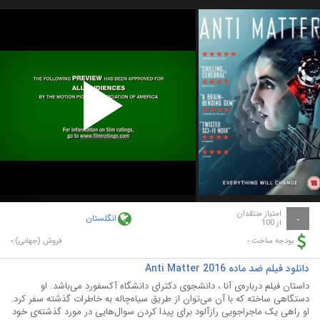
Play
Video
امتیاز منتقدان
انگلستان
-
از 100
-
-
بودجه ساخت:
فروش (جهانی):
دانلود فیلم ضد ماده Anti Matter 2016
داستان فیلم درباره‌ی آنا ، دانشجوی دکترای دانشگاه آکسفورد می‌باشد. او
دستگاهی ساخته که با آن می‌توان از طریق سیاه‌چاله به خاطرات گذشته سفر کرد.
او راهی یک ماجراجویی رازآلود برای پیدا کردن سوال‌هایی در مورد گذشته‌ی خود