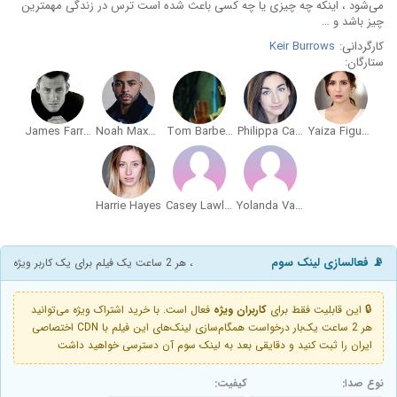
می‌شود ، اینکه چه چیزی یا چه کسی باعث شده است ترس در زندگی مهمترین
چیز باشد و …
کارگردانی:
Keir Burrows
ستارگان:
James Farrar
Noah Maxwell Clarke
Tom Barber-Duffy
Philippa Carson
Yaiza Figueroa
Harrie Hayes
Casey Lawler
Yolanda Vazquez
📡 فعالسازی لینک سوم
، هر 2 ساعت یک فیلم برای یک کاربر ویژه
🔒 این قابلیت فقط برای
کاربران ویژه
فعال است. با خرید اشتراک ویژه می‌توانید
هر 2 ساعت یک‌بار درخواست همگام‌سازی لینک‌های این فیلم با CDN اختصاصی
ایران را ثبت کنید و دقایقی بعد به لینک سوم آن دسترسی خواهید داشت
نوع صدا:
کیفیت: