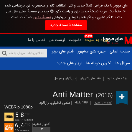
مای موویز با یک طراحی کاملاً جدید و کلی امکانات تازه و منحصر به فرد بازطراحی شده
🎉 حتماً یک سر به نسخهٔ جدید بزن و راحت بگرد 😊 چیدمان صفحهٔ اصلی مثل قبل
مانده تا گم نشوی ، و اگر ظاهر تازه‌تری می‌خواهی
نسخهٔ مدرن
هم آماده است.
مشاهدهٔ نسخهٔ جدید
new
ورود به سایت
عضویت
لیست من
تماس با ما
صفحه اصلی
چهره های مشهور
فیلم های برتر
سریال ها
آخرین دوبله ها
تریلر های جدید
لینک های دانلود
نقد های کاربران
بازیگران و عوامل
Anti Matter
(2016)
علمی تخیلی
,
رازآلود
109 دقیقه
Not Rated
WEBRip 1080p
5.8
/10
4477 users
امتیاز دهید
6.4
/10
15 users