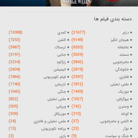
دسته بندی فیلم ها
(13008)
(21677)
درام
کمدی
(7253)
(9149)
هیجان انگیز
اکشن
(5987)
(6520)
عاشقانه
ترسناک
(5191)
(5539)
مستند
جنایی
(3234)
(3842)
ماجراجویی
رازآلود
(2604)
(2819)
خانوادگی
انیمیشن
(1866)
(2597)
فانتزی
فیلم تلویزیونی
(1740)
(1812)
علمی تخیلی
تاریخی
(1043)
(1459)
موزیک
جنگی
(822)
(1027)
بیوگرافی
علمی تخیلی
(505)
(742)
وسترن
ورزشی
(309)
(310)
کوتاه
موزیکال
(34)
(37)
اکشن و ماجراجویی
علمی تخیلی و فانتزی
(15)
(23)
نوآر
برنامه تلویزیونی
(3)
(9)
جنگ و سیاست
بازی