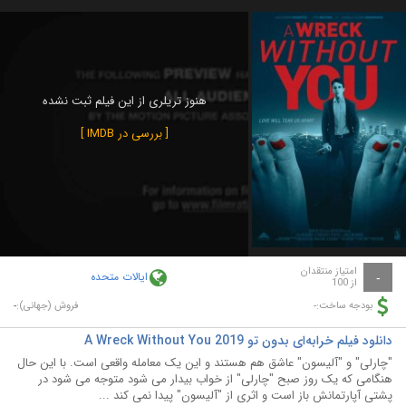
هنوز تریلری از این فیلم ثبت نشده
[ بررسی در IMDB ]
امتیاز منتقدان
ایالات متحده
-
از 100
-
-
بودجه ساخت:
فروش (جهانی):
دانلود فیلم خرابه‌ای بدون تو A Wreck Without You 2019
"چارلی" و "آلیسون" عاشق هم هستند و این یک معامله واقعی است. با این حال
هنگامی که یک روز صبح "چارلی" از خواب بیدار می شود متوجه می شود در
پشتی آپارتمانش باز است و اثری از "آلیسون" پیدا نمی کند ...