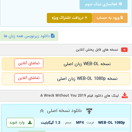
🔄 فعالسازی لینک سوم
🔒 ورود به حساب
⭐ دریافت اشتراک ویژه
دانلود زیرنویس همه زبان ها
نسخه های قابل پخش آنلاین
تماشای آنلاین
نسخه WEB-DL زبان اصلی
تماشای آنلاین
نسخه WEB-DL 1080p زبان اصلی
لینک های دانلود فیلم A Wreck Without You 2019
دانلود نسخه اصلی
وارد شوید
WEB-DL 1080p
MP4
1.3 گیگابایت
فرمت :
حجم :