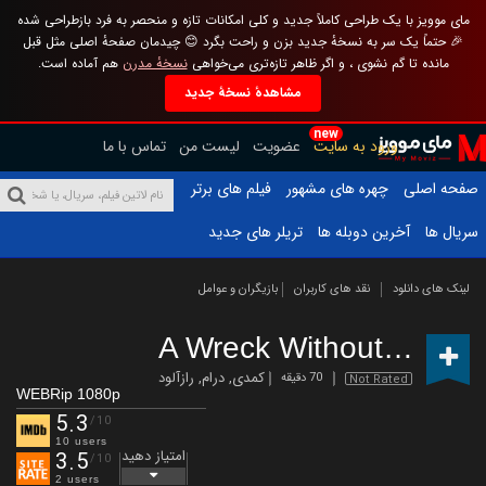
مای موویز با یک طراحی کاملاً جدید و کلی امکانات تازه و منحصر به فرد بازطراحی شده
🎉 حتماً یک سر به نسخهٔ جدید بزن و راحت بگرد 😊 چیدمان صفحهٔ اصلی مثل قبل
مانده تا گم نشوی ، و اگر ظاهر تازه‌تری می‌خواهی
نسخهٔ مدرن
هم آماده است.
مشاهدهٔ نسخهٔ جدید
new
ورود به سایت
عضویت
لیست من
تماس با ما
صفحه اصلی
چهره های مشهور
فیلم های برتر
سریال ها
آخرین دوبله ها
تریلر های جدید
لینک های دانلود
نقد های کاربران
بازیگران و عوامل
A Wreck Without You
(20
کمدی
,
درام
,
رازآلود
70 دقیقه
Not Rated
WEBRip 1080p
5.3
/10
10 users
امتیاز دهید
3.5
/10
2 users