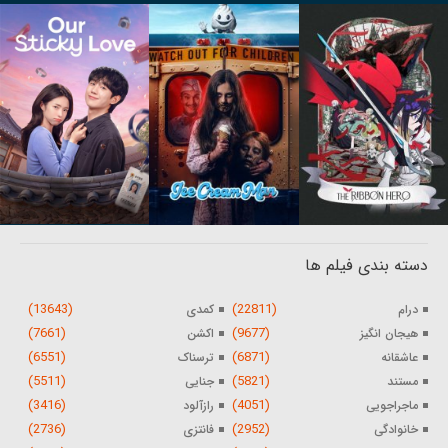
دسته بندی فیلم ها
(13643)
(22811)
درام
کمدی
(7661)
(9677)
هیجان انگیز
اکشن
(6551)
(6871)
عاشقانه
ترسناک
(5511)
(5821)
مستند
جنایی
(3416)
(4051)
ماجراجویی
رازآلود
(2736)
(2952)
خانوادگی
فانتزی