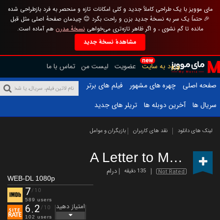
مای موویز با یک طراحی کاملاً جدید و کلی امکانات تازه و منحصر به فرد بازطراحی شده
🎉 حتماً یک سر به نسخهٔ جدید بزن و راحت بگرد 😊 چیدمان صفحهٔ اصلی مثل قبل
مانده تا گم نشوی ، و اگر ظاهر تازه‌تری می‌خواهی
نسخهٔ مدرن
هم آماده است.
مشاهدهٔ نسخهٔ جدید
new
ورود به سایت
عضویت
لیست من
تماس با ما
صفحه اصلی
چهره های مشهور
فیلم های برتر
سریال ها
آخرین دوبله ها
تریلر های جدید
لینک های دانلود
نقد های کاربران
بازیگران و عوامل
A Letter to My Youth
درام
135 دقیقه
Not Rated
WEB-DL 1080p
7
/10
589 users
امتیاز دهید
6.2
/10
102 users