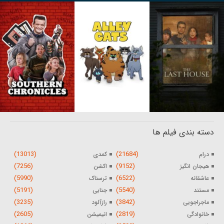
دسته بندی فیلم ها
(13013)
(21684)
درام
کمدی
(7256)
(9152)
هیجان انگیز
اکشن
(5990)
(6522)
عاشقانه
ترسناک
(5191)
(5540)
مستند
جنایی
(3235)
(3842)
ماجراجویی
رازآلود
(2605)
(2819)
خانوادگی
انیمیشن