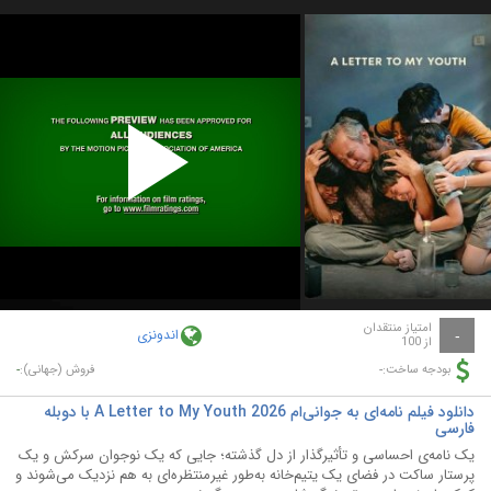
Play
Video
امتیاز منتقدان
اندونزی
-
از 100
-
-
بودجه ساخت:
فروش (جهانی):
دانلود فیلم نامه‌ای به جوانی‌ام A Letter to My Youth 2026 با دوبله
فارسی
یک نامه‌ی احساسی و تأثیرگذار از دل گذشته؛ جایی که یک نوجوان سرکش و یک
پرستار ساکت در فضای یک یتیم‌خانه به‌طور غیرمنتظره‌ای به هم نزدیک می‌شوند و