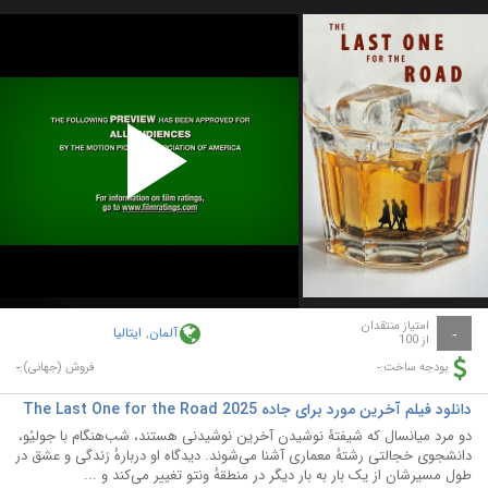
Play
Video
امتیاز منتقدان
آلمان
,
ایتالیا
-
از 100
-
-
بودجه ساخت:
فروش (جهانی):
دانلود فیلم آخرین مورد برای جاده The Last One for the Road 2025
دو مرد میانسال که شیفتۀ نوشیدن آخرین نوشیدنی هستند، شب‌هنگام با جولیُو،
دانشجوی خجالتی رشتهٔ معماری آشنا می‌شوند. دیدگاه او دربارهٔ زندگی و عشق در
طول مسیرشان از یک بار به بار دیگر در منطقهٔ ونتو تغییر می‌کند و ...