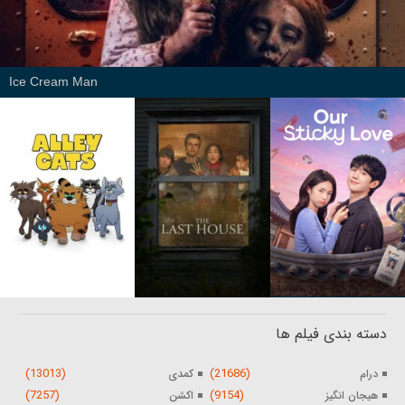
Ice Cream Man
دسته بندی فیلم ها
(13013)
(21686)
درام
کمدی
(7257)
(9154)
هیجان انگیز
اکشن