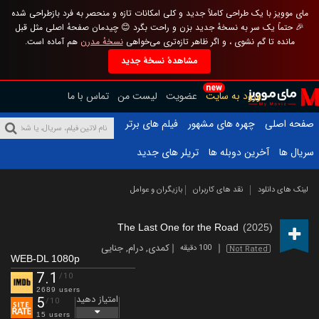
مای موویز با یک طراحی کاملاً جدید و کلی امکانات تازه و منحصر به فرد بازطراحی شده
🎉 حتماً یک سر به نسخهٔ جدید بزن و راحت بگرد 😊 چیدمان صفحهٔ اصلی مثل قبل
مانده تا گم نشوی ، و اگر ظاهر تازه‌تری می‌خواهی
نسخهٔ مدرن
هم آماده است.
مشاهدهٔ نسخهٔ جدید
new
ورود به سایت
عضویت
لیست من
تماس با ما
صفحه اصلی
چهره های مشهور
فیلم های برتر
سریال ها
آخرین دوبله ها
تریلر های جدید
لینک های دانلود
نقد های کاربران
بازیگران و عوامل
The Last One for the Road
(2025)
کمدی
,
درام
,
جنایی
100 دقیقه
Not Rated
WEB-DL 1080p
7.1
/10
2689 users
امتیاز دهید
5
/10
15 users