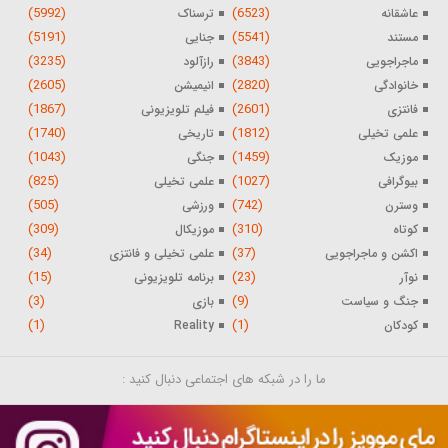
(5992)
(6523)
عاشقانه
ترسناک
(5191)
(5541)
مستند
جنایی
(3235)
(3843)
ماجراجویی
رازآلود
(2605)
(2820)
خانوادگی
انیمیشن
(1867)
(2601)
فانتزی
فیلم تلویزیونی
(1740)
(1812)
علمی تخیلی
تاریخی
(1043)
(1459)
موزیک
جنگی
(825)
(1027)
بیوگرافی
علمی تخیلی
(505)
(742)
وسترن
ورزشی
(309)
(310)
کوتاه
موزیکال
(34)
(37)
اکشن و ماجراجویی
علمی تخیلی و فانتزی
(15)
(23)
نوآر
برنامه تلویزیونی
(3)
(9)
جنگ و سیاست
بازی
(1)
(1)
کودکان
Reality
ما را در شبکه های اجتماعی دنبال کنید :