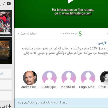
Pl
آخری
Vi
-
-
بودجه ساخت:
فروش (جهانی):
در سال 1966، دو فیزیک‌دان به نام‌های نورا و هکتور به سال 2025 سفر می‌کنند. در حالی که نورا در دنیای جدید پیشرفت
پنجه نرم می‌کند. نورا در میان دوگانگیِ عشق و جهانی که به زنان
لی
Andrés De León
Guadalupe Damián
Roberto Blancarte
Hugo Albores
، هر 2 ساعت یک فیلم برای یک کاربر ویژه
آخرین