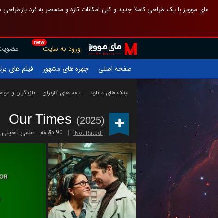
 چیدمان صفحهٔ اصلی مثل قبل مانده تا گم نشوی ، و اگر ظاهر تازه‌تری می‌خواهی
new
عضویت
ورود به سایت
یلم های برتر
چهره های مشهور
صفحه اصلی
ازیگران و عوامل
نقد های کاربران
لینک های دانلود
Our Times
(2025)
,
علمی تخیلی
90 دقیقه
Not Rated