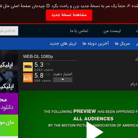
تازه و منحصر به فرد بازطراحی شده 🎉 حتماً یک سر به نسخهٔ جدید بزن و راحت بگرد 
مشاهدهٔ نسخهٔ جدید
تماس با ما
لیست من
تریلر های جدید
آخرین دوبله ها
سریال ها
ف
WEB-DL 1080p
ب
5.3
/10
2162 users
امتیاز دهید
5.8
/10
366 users
درام