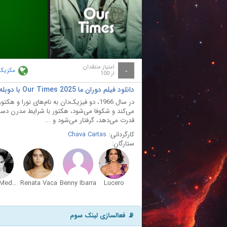
ay
deo
امتیاز منتقدان
مکزیک
-
از 100
دانلود فیلم دوران ما Our Times 2025 با دوبله فارسی
می‌کند و شکوفا می‌شود، هکتور با شرایط مدرن دست‌و
قدرت می‌دهد، گرفتار می‌شود و ...
کارگردانی:
Chava Cartas
ستارگان:
Ofelia Medina
Renata Vaca
Benny Ibarra
Lucero
📡 فعالسازی لینک سوم