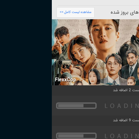
های بروز شده
مشاهده لیست کامل >>
FlexxCop