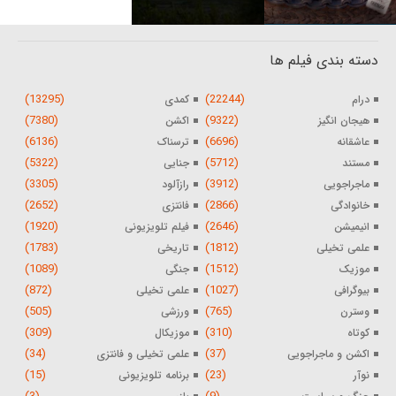
دسته بندی فیلم ها
(13295)
(22244)
درام
کمدی
(7380)
(9322)
هیجان انگیز
اکشن
(6136)
(6696)
عاشقانه
ترسناک
(5322)
(5712)
مستند
جنایی
(3305)
(3912)
ماجراجویی
رازآلود
(2652)
(2866)
خانوادگی
فانتزی
(1920)
(2646)
انیمیشن
فیلم تلویزیونی
(1783)
(1812)
علمی تخیلی
تاریخی
(1089)
(1512)
موزیک
جنگی
(872)
(1027)
بیوگرافی
علمی تخیلی
(505)
(765)
وسترن
ورزشی
(309)
(310)
کوتاه
موزیکال
(34)
(37)
اکشن و ماجراجویی
علمی تخیلی و فانتزی
(15)
(23)
نوآر
برنامه تلویزیونی