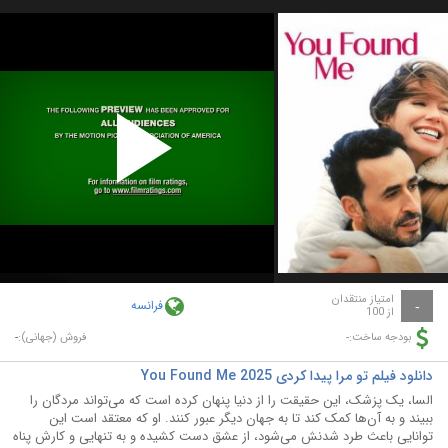
Play
Video
امتیاز منتقدان
فرانسه
-
از 100
-
-
بودجه ساخت:
فروش (جهانی):
دانلود فیلم تو مرا پیدا کردی You Found Me 2025
السا، یک پزشک، این حقیقت را از دنیا پنهان کرده است که می‌تواند مردگان را
ببیند و به آن‌ها کمک کند تا به جهان دیگر عبور کنند. او که معتقد است این
توانایی باعث طرد شدنش می‌شود، از عشق دست کشیده و به تنهایی و کارش پناه