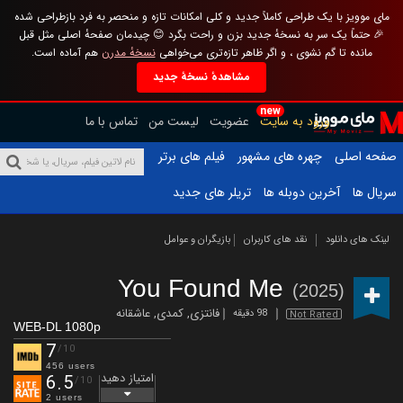
مای موویز با یک طراحی کاملاً جدید و کلی امکانات تازه و منحصر به فرد بازطراحی شده
🎉 حتماً یک سر به نسخهٔ جدید بزن و راحت بگرد 😊 چیدمان صفحهٔ اصلی مثل قبل
مانده تا گم نشوی ، و اگر ظاهر تازه‌تری می‌خواهی
نسخهٔ مدرن
هم آماده است.
مشاهدهٔ نسخهٔ جدید
new
ورود به سایت
عضویت
لیست من
تماس با ما
صفحه اصلی
چهره های مشهور
فیلم های برتر
سریال ها
آخرین دوبله ها
تریلر های جدید
لینک های دانلود
نقد های کاربران
بازیگران و عوامل
You Found Me
(2025)
فانتزی
,
کمدی
,
عاشقانه
98 دقیقه
Not Rated
WEB-DL 1080p
7
/10
456 users
امتیاز دهید
6.5
/10
2 users