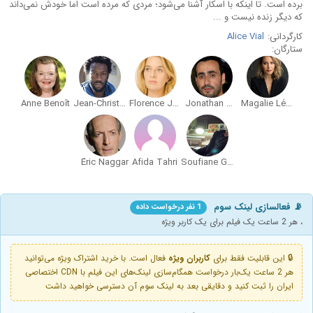
برده است. تا اینکه با اسکار آشنا می‌شود؛ مردی که مرده است اما خودش نمی‌داند
که دیگر زنده نیست و ...
کارگردانی:
Alice Vial
ستارگان:
Anne Benoît
Jean-Christophe Folly
Florence Janas
Jonathan Cohen
Magalie Lépine Blondeau
Éric Naggar
Afida Tahri
Soufiane Guerrab
📡 فعالسازی لینک سوم
1 نفر درخواست داده
، هر 2 ساعت یک فیلم برای یک کاربر ویژه
🔒 این قابلیت فقط برای
کاربران ویژه
فعال است. با خرید اشتراک ویژه می‌توانید
هر 2 ساعت یک‌بار درخواست همگام‌سازی لینک‌های این فیلم با CDN اختصاصی
ایران را ثبت کنید و دقایقی بعد به لینک سوم آن دسترسی خواهید داشت