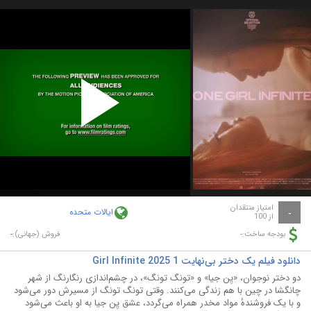
Play
Video
امتیاز منتقدان
ایالات متحده
-
از 100
-
-
بودجه ساخت:
فروش (جهانی):
دانلود فیلم یک دختر بی‌نهایت 1 Girl Infinite 2025
دو دختر نوجوان، «یِن جیا» و «تونگ تونگ»، در چشم‌اندازی رنگارنگ از شهر
چانگشا در چین با هم زندگی می‌کنند. وقتی تونگ تونگ از مسیرش دور می‌شود
و با یک فروشندهٔ مواد مخدر همراه می‌گردد، عشق یِن جیا به او باعث می‌شود