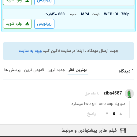
زیرنویس
وارد شوید
WEB-DL 720p
MP4
883 مگابایت
فرمت :
حجم :
زیرنویس
وارد شوید
جهت ارسال دیدگاه ، ابتدا در سایت لاگین کنید
ورود به سایت
بهترین نظر
جدید ترین
قدیمی ترین
پرسش ها
1 دیدگاه
ziba4587
6 ماه قبل
منو یاد two girl one cup میندازه
▲
▼
پاسخ
0
فیلم های پیشنهادی و مرتبط