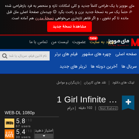
مای موویز با یک طراحی کاملاً جدید و کلی امکانات تازه و منحصر به فرد بازطراحی شده
🎉 حتماً یک سر به نسخهٔ جدید بزن و راحت بگرد 😊 چیدمان صفحهٔ اصلی مثل قبل
مانده تا گم نشوی ، و اگر ظاهر تازه‌تری می‌خواهی
نسخهٔ مدرن
هم آماده است.
مشاهدهٔ نسخهٔ جدید
new
ورود به سایت
عضویت
لیست من
تماس با ما
صفحه اصلی
چهره های مشهور
فیلم های برتر
سریال ها
آخرین دوبله ها
تریلر های جدید
لینک های دانلود
نقد های کاربران
بازیگران و عوامل
1 Girl Infinite
(2025)
درام
102 دقیقه
Not Rated
WEB-DL 1080p
5.8
/10
67 users
امتیاز دهید
5.4
/10
30 users