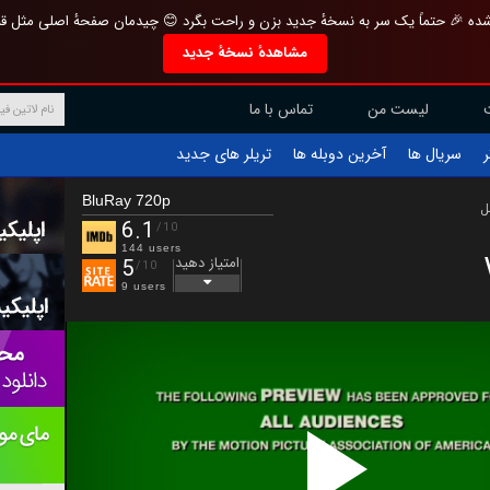
تازه و منحصر به فرد بازطراحی شده 🎉 حتماً یک سر به نسخهٔ جدید بزن و راحت بگرد 
مشاهدهٔ نسخهٔ جدید
تماس با ما
لیست من
تریلر های جدید
آخرین دوبله ها
سریال ها
ف
BluRay 720p
ب
6.1
/10
144 users
امتیاز دهید
5
/10
9 users