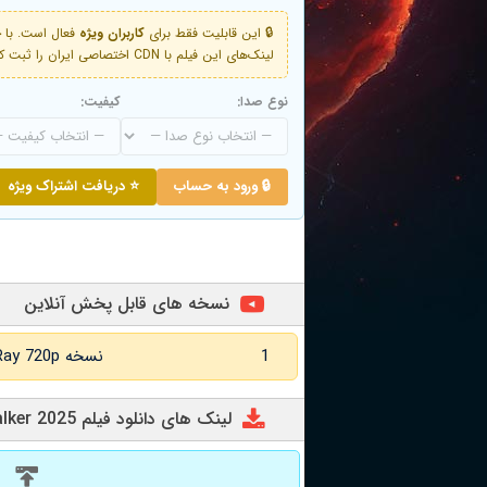
🔒 این قابلیت فقط برای
کاربران ویژه
لینک‌های این فیلم با CDN اختصاصی ایران را ثبت کنید و دقایقی بعد به لینک سوم آن دسترسی خواهید داشت
نوع صدا:
کیفیت:
🔒 ورود به حساب
⭐ دریافت اشتراک ویژه
نسخه های قابل پخش آنلاین
1
نسخه BluRay 720p زبان اصلی
لینک های دانلود فیلم Wife Stalker 2025
د