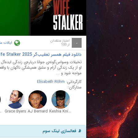
ay
deo
امتیاز منتقدان
ایالات م
-
از 100
دانلود فیلم همسر تعقیب‌گر Wife Stalker 2025
تخیلات وسواس‌گونه‌ی جوانا درباره‌ی زندگی ایده‌آل ب
او از یک زندگی آرام و عشق همیشگی ناگهان با واقعیت
مواجه شود و ...
کارگردانی:
Elisabeth Röhm
ستارگان:
Bernard
Grace Byers
AJ Bernard
Keshia Knight Pulliam
📡 فعالسازی لینک سوم