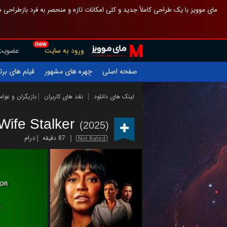
 چیدمان صفحهٔ اصلی مثل قبل مانده تا گم نشوی ، و اگر ظاهر تازه‌تری می‌خواهی
new
عضویت
ورود به سایت
یلم های برتر
چهره های مشهور
صفحه اصلی
ازیگران و عوامل
نقد های کاربران
لینک های دانلود
Wife Stalker
(2025)
درام
87 دقیقه
Not Rated